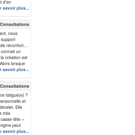
t d’en
s dernières
 savoir plus...
 du saunaLe...
 Consultations
ent, nous
 support
de réconfort...
i connait un
 la création est
 Alors lorsque
 ne pas
 savoir plus...
r en profondeur
 Consultations
tre fatigué(e) ?
personnelle et
éceler. Elle
e très
 casse-tête »
rigine peut
rielle. Le seul
 savoir plus...