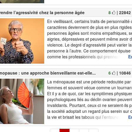
point commun entre les différents types de fa
sollicit...
endre l’agressivité chez la personne âgée
8
| 22842
En vieillissant, certains traits de personnalité
caractères deviennent de plus en plus rigides
personnes âgées sont moins empathiques, s
aigries, dépressives et peuvent même avoir 
violence. Le degré d’agressivité peut varier 
personne à l’autre. Ce comportement épuise l
comme les professionnels qui prennent soin d
En
attitude inhabituelle peut cacher différents m
faut savoir décrypter po...
opause : une approche bienveillante est-elle...
6
| 10846
La ménopause est une période redoutée par
femmes et souvent vécue comme un tournant 
Et il y a de quoi, car les symptômes physique
psychologiques liés au déclin ovarien peuvent
invalidants. Pourtant, ceux-ci ne seraient-ils 
la société adoptait un regard plus serein sur
la vie et brisait les tabous qui l’entourent ? Ce
En
questionne en effet notre rapport à la vieille
idéalisée de...