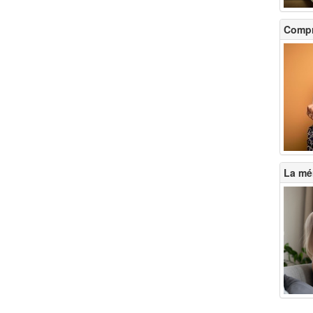
Compr
La mén