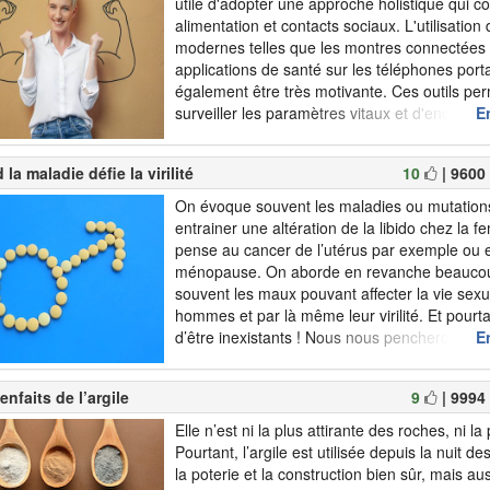
utile d'adopter une approche holistique qui c
alimentation et contacts sociaux. L'utilisation
modernes telles que les montres connectées 
applications de santé sur les téléphones port
également être très motivante. Ces outils pe
surveiller les paramètres vitaux et d'encourag
En
physique régulière. L'activité physique renfor
la maladie défie la virilité
10
| 9600
On évoque souvent les maladies ou mutation
entrainer une altération de la libido chez la
pense au cancer de l’utérus par exemple ou 
ménopause. On aborde en revanche beauco
souvent les maux pouvant affecter la vie sexu
hommes et par là même leur virilité. Et pourtan
d’être inexistants ! Nous nous pencherons tou
En
les épreuves auxquelles les hommes peuvent
confrontés et qui ont des répercussions sur le
enfaits de l’argile
9
| 9994
Elle n’est ni la plus attirante des roches, ni la
Pourtant, l’argile est utilisée depuis la nuit d
la poterie et la construction bien sûr, mais au