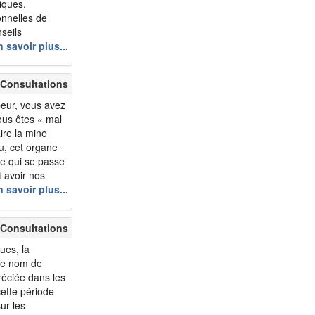
iques.
nnelles de
nseils
orizon dans cet
 savoir plus...
 est une matière
 Consultations
peur, vous avez
vous êtes « mal
ire la mine
u, cet organe
 ce qui se passe
t avoir nos
agit-il sur
 savoir plus...
 Consultations
ues, la
 le nom de
réciée dans les
cette période
ur les