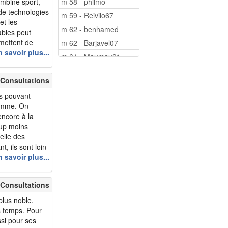
ombine sport,
m 58 - philmo
 de technologies
m 59 - Reivilo67
et les
m 62 - benhamed
ables peut
rmettent de
m 62 - Barjavel07
er une activité
 savoir plus...
m 64 - Maumau01
ce le syst&e...
m 70 - mitch852
 Consultations
m 72 - 77isba
s pouvant
m 74 - jardin121
 femme. On
m 76 - ballon69
encore à la
up moins
elle des
t, ils sont loin
t d’abord sur
 savoir plus...
 être
ur sexu...
 Consultations
 plus noble.
es temps. Pour
ssi pour ses