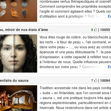
nombreuses vertus thérapeutiques et cosmét
Comment comprendre les propriétés exceptio
l’argile et comment agissent-elles ? Quels co
d’utilisation sont à privilégier ? Petit tour d’h
En
article ! Origine géologique de l’argileL’argile
natur...
u, miroir de nos états d’âme
8
| 10055
Vous êtes rouge de colère, ou blanc(che)de 
les nerfs « à fleur de peau », l’air contrarié, 
dans votre peau » …, ou vous avez au contra
épanouie et une peau éblouissante ? : la pea
d’expression, a cette capacité à refléter tout
à l’intérieur de nous. Quelle influence peuven
émotions sur notre peau ? Comment le stress 
En
celle-ci et quelles...
ienfaits du sauna
7
| 10094
Tradition ancestrale née dans les pays nordiq
« suée » en finlandais, que l’on connait sous
« sauna », est une pratique toujours très app
régions septentrionales, particulièrement en 
hivernale. Nous reviendrons dans cet article s