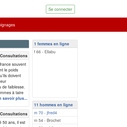
Se connecter
ignages
1 femmes en ligne
f 66 - Ellabu
 Consultations
france souvent
nt le poids
’ils doivent
leur
 de faiblesse.
ommes à taire
 à éviter de
 savoir plus...
onsultent en
11 hommes en ligne
m 70 - jfred4
 Consultations
m 54 - Brochet
50 ans, il est