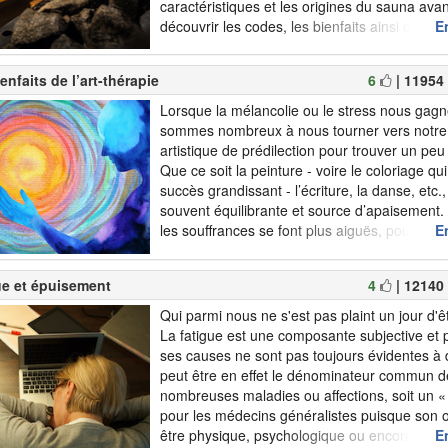
caractéristiques et les origines du sauna avan
découvrir les codes, les bienfaits ainsi que le
En
tendances, souvent très originales ! Principe
enfaits de l’art-thérapie
6
| 11954
Lorsque la mélancolie ou le stress nous gagn
sommes nombreux à nous tourner vers notre
artistique de prédilection pour trouver un peu 
Que ce soit la peinture - voire le coloriage qu
succès grandissant - l’écriture, la danse, etc.,
souvent équilibrante et source d’apaisement.
les souffrances se font plus aiguës, pourquoi
En
envisager l’art-thérapie, qui permet d’accéde
à ses émotions et de s...
ue et épuisement
4
| 12140
Qui parmi nous ne s'est pas plaint un jour d'ê
La fatigue est une composante subjective et 
ses causes ne sont pas toujours évidentes à d
peut être en effet le dénominateur commun d
nombreuses maladies ou affections, soit un «
pour les médecins généralistes puisque son o
être physique, psychologique ou encore senso
En