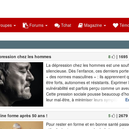
oupes
Forums
Tchat
Magazine
Témo
pression chez les hommes
8
| 1695
La dépression chez les hommes est une souf
silencieuse. Dès l’enfance, ces derniers porte
« des normes masculines » : ils apprennent qu
être forts, autonomes et résistants. Exprimer 
vulnérabilité est parfois perçu comme un aveu
Cette pression sociale pousse beaucoup d’h
leur mal-être, à minimiser leurs symptômes et
En
demander de l’aide. Résultat : les hommes c
moyen...
ine forme après 50 ans !
5
| 2679
Pour rester en forme et en bonne santé passé 