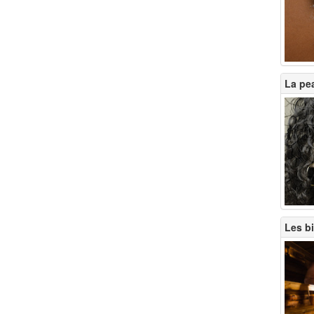
La pea
Les b