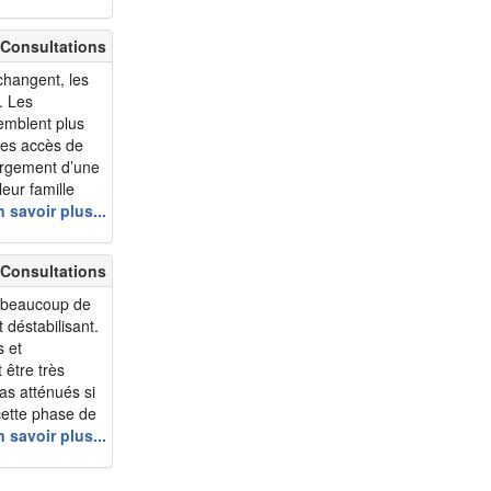
tigue est une
 Consultations
 changent, les
. Les
emblent plus
des accès de
largement d’une
eur famille
’eux. Cette
 savoir plus...
essages qu’il
 Consultations
 beaucoup de
déstabilisant.
s et
 être très
pas atténués si
 cette phase de
 sujet
 savoir plus...
sse, notre image