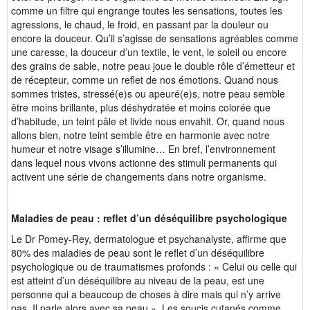
comme un filtre qui engrange toutes les sensations, toutes les
agressions, le chaud, le froid, en passant par la douleur ou
encore la douceur. Qu’il s’agisse de sensations agréables comme
une caresse, la douceur d’un textile, le vent, le soleil ou encore
des grains de sable, notre peau joue le double rôle d’émetteur et
de récepteur, comme un reflet de nos émotions. Quand nous
sommes tristes, stressé(e)s ou apeuré(e)s, notre peau semble
être moins brillante, plus déshydratée et moins colorée que
d’habitude, un teint pâle et livide nous envahit. Or, quand nous
allons bien, notre teint semble être en harmonie avec notre
humeur et notre visage s’illumine… En bref, l’environnement
dans lequel nous vivons actionne des stimuli permanents qui
activent une série de changements dans notre organisme.
Maladies de peau : reflet d’un déséquilibre psychologique
Le Dr Pomey-Rey, dermatologue et psychanalyste, affirme que
80% des maladies de peau sont le reflet d’un déséquilibre
psychologique ou de traumatismes profonds : « Celui ou celle qui
est atteint d’un déséquilibre au niveau de la peau, est une
personne qui a beaucoup de choses à dire mais qui n’y arrive
pas. Il parle alors avec sa peau ». Les soucis cutanés comme