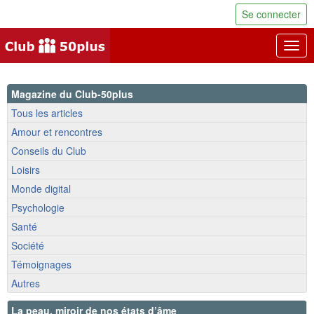
Se connecter
Togg
navig
Magazine du Club-50plus
Tous les articles
Amour et rencontres
Conseils du Club
Loisirs
Monde digital
Psychologie
Santé
Société
Témoignages
Autres
La peau, miroir de nos états d’âme