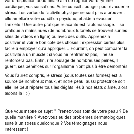
votre respiration abdominale afin de réguler votre rythme
cardiaque, vos sensations. Autre conseil : bouger pour évacuer le
stress. Les vertus de l’activité physique ne sont plus à prouver :
elle améliore votre condition physique, et aide à évacuer
l’anxiété ! Une autre pratique relaxante est l’automassage. Il se
pratique à mains nues (de nombreux tutoriels se trouvent sur les
sites de vidéos en ligne) ou avec des outils. Apprenez à
positiver et voir le bon côté des choses : expression certes plus
facile à employer qu’à appliquer… Pourtant, on peut comparer la
positivité à un muscle : si vous ne l’entraînez pas, il ne se
renforcera pas. Enfin, rire soulage de nombreuses peines, il
guérit, ses bénéfices sur l’organisme n’ont plus à être démontrés.
Vous l’aurez compris, le stress (sous toutes ses formes) est la
source de nombreux maux, et notre peau, aussi protectrice soit-
elle, ne peut réparer tous les dégâts liés à nos états d’âme, alors
aidons-la ! ;-)
Que vous inspire ce sujet ? Prenez-vous soin de votre peau ? De
quelle manière ? Avez-vous eu des problèmes dermatologiques
suite à un stress quelconque ? Vos témoignages nous
intéressent !