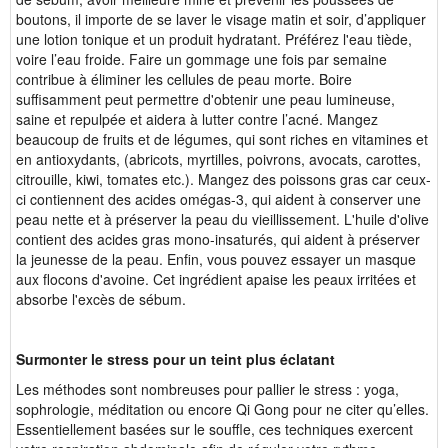
boutons, il importe de se laver le visage matin et soir, d’appliquer
une lotion tonique et un produit hydratant. Préférez l'eau tiède,
voire l’eau froide. Faire un gommage une fois par semaine
contribue à éliminer les cellules de peau morte. Boire
suffisamment peut permettre d'obtenir une peau lumineuse,
saine et repulpée et aidera à lutter contre l’acné. Mangez
beaucoup de fruits et de légumes, qui sont riches en vitamines et
en antioxydants, (abricots, myrtilles, poivrons, avocats, carottes,
citrouille, kiwi, tomates etc.). Mangez des poissons gras car ceux-
ci contiennent des acides omégas-3, qui aident à conserver une
peau nette et à préserver la peau du vieillissement. L'huile d'olive
contient des acides gras mono-insaturés, qui aident à préserver
la jeunesse de la peau. Enfin, vous pouvez essayer un masque
aux flocons d'avoine. Cet ingrédient apaise les peaux irritées et
absorbe l'excès de sébum.
Surmonter le stress pour un teint plus éclatant
Les méthodes sont nombreuses pour pallier le stress : yoga,
sophrologie, méditation ou encore Qi Gong pour ne citer qu’elles.
Essentiellement basées sur le souffle, ces techniques exercent