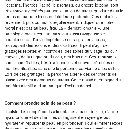
l’eczéma, l’herpès, l’acné, le psoriasis, ou encore le zona, sont
très souvent générés par une situation de stress qui dure dans le
temps ou par une blessure intérieure profonde. Ces maladies
reviennent, plus ou moins régulièrement, indiquer que notre
moral n’est pas au beau fixe. La « dermatillomanie », une
pathologie moins connue mais tout aussi ravageuse se
caractérise par l'envie impérieuse de se gratter la peau,
provoquant des lésions et des cicatrices. Il peut s’agir de
grattages répétés et incontrôlés, des
zones du visage, du cuir
chevelu, de la nuque ou du cou, des bras etc. Ces impulsions
sont incontrôlables, très irrationnelles et souvent répétées de
manière ritualisée sans que la personne parvienne à les éviter.
Lors de ces grattages, la personne alterne des sentiments de
plaisir avec des moments de stress. Cette maladie témoigne d'un
mal-être affectif et d'un manque d’estime de soi.
Comment prendre soin de sa peau ?
Il existe des compléments alimentaires à base de zinc, d'acide
hyaluronique et de vitamines qui agissent en synergie pour
hydrater et repulper la peau en profondeur. Pour éliminer l'excès
de sébum, avoir meilleure mine et prévenir les poussées de