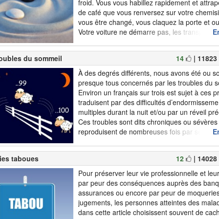
froid. Vous vous habillez rapidement et attrap
de café que vous renversez sur votre chemisi
vous être changé, vous claquez la porte et ou
Votre voiture ne démarre pas, les transport
En
sont en grève et vous avez oublié votre ren...
roubles du sommeil
14
| 11823
À des degrés différents, nous avons été ou
presque tous concernés par les troubles du 
Environ un français sur trois est sujet à ces p
traduisent par des difficultés d’endormissemen
multiples durant la nuit et/ou par un réveil pr
Ces troubles sont dits chroniques ou sévères s
reproduisent de nombreuses fois par semain
En
Habituellement, la personne atteinte par ces 
parvient pas à se déten...
ies taboues
12
| 14028
Pour préserver leur vie professionnelle et leu
par peur des conséquences auprès des banq
assurances ou encore par peur de moquerie
jugements, les personnes atteintes des malad
dans cette article choisissent souvent de cach