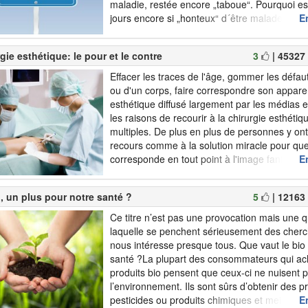
maladie, restée encore „taboue“. Pourquoi es
jours encore si „honteux“ d´être malade ? 
En
déstigmatiser la maladie et briser les tabou
mentales, elles demeurent tabouesPerçue l
gie esthétique: le pour et le contre
3
| 45327
comme de la sorcel...
Effacer les traces de l'âge, gommer les défau
ou d'un corps, faire correspondre son appare
esthétique diffusé largement par les médias et 
les raisons de recourir à la chirurgie esthétiq
multiples. De plus en plus de personnes y on
recours comme à la solution miracle pour que
corresponde en tout point à l'image fantasmé
En
soi. Culte de l'apparence qui privilégie le para
, un plus pour notre santé ?
5
| 12163
Ce titre n’est pas une provocation mais une q
laquelle se penchent sérieusement des cherc
nous intéresse presque tous. Que vaut le bio
santé ?La plupart des consommateurs qui ac
produits bio pensent que ceux-ci ne nuisent 
l’environnement. Ils sont sûrs d’obtenir des p
pesticides ou produits chimiques et meilleurs
En