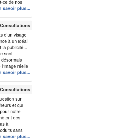
t-ce de nos
Comment
 savoir plus...
s ? Physiques ou
ongtemps
 Consultations
ts d'un visage
nce à un idéal
la publicité...
ue sont
t désormais
 l'image réelle
e que l'on a de
 savoir plus...
...
 Consultations
uestion sur
heurs et qui
 pour notre
hètent des
pas à
roduits sans
 pour leur
 savoir plus...