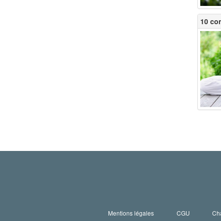
10 con
Mentions légales
CGU
Cha