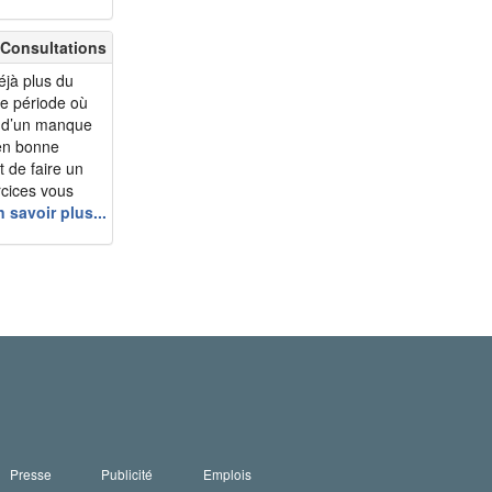
 huit femmes sur
giques, tandis
 Consultations
éjà plus du
ne période où
it d’un manque
 en bonne
t de faire un
rcices vous
 flexibilité et
 savoir plus...
ement contre ces
Presse
Publicité
Emplois