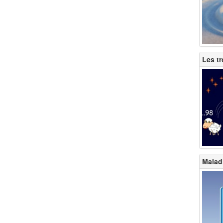
Les t
Malad