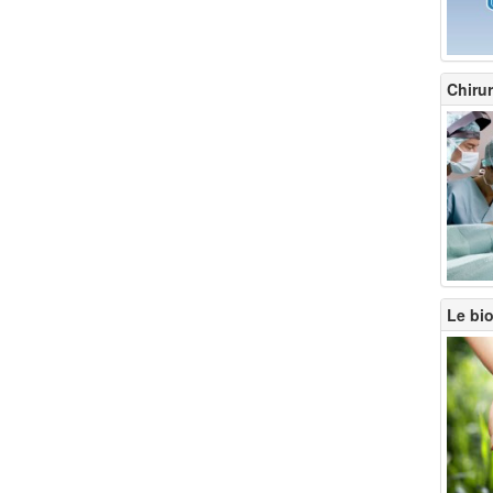
Chirur
Le bio