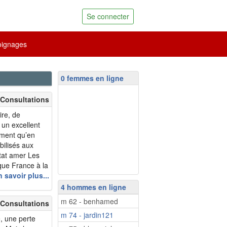
Se connecter
ignages
0 femmes en ligne
 Consultations
ire, de
un excellent
ement qu’en
bilisés aux
tat amer Les
que France à la
urnée Mondiale
 savoir plus...
on quasi
4 hommes en ligne
m 62 - benhamed
 Consultations
m 74 - jardin121
, une perte