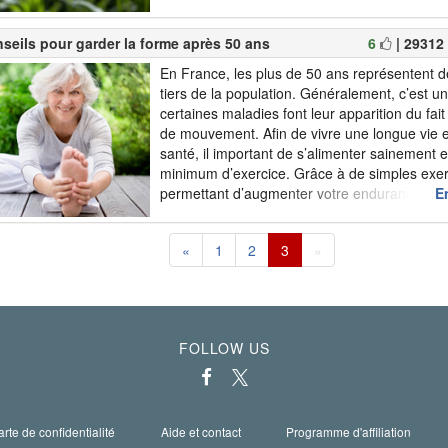
santé que les produits traditionnels. Plus de
dix ont une image positive des produits biolo
seils pour garder la forme après 50 ans
6
| 29312
qu’u...
En France, les plus de 50 ans représentent d
tiers de la population. Généralement, c’est u
certaines maladies font leur apparition du fa
de mouvement. Afin de vivre une longue vie
santé, il important de s’alimenter sainement e
minimum d’exercice. Grâce à de simples exe
permettant d’augmenter votre endurance, force,
En
coordination, il est possible de lutter efficac
maladies. Voici 10 conseils...
«
1
2
3
»
FOLLOW US
rte de confidentialité
Aide et contact
Programme d'affiliation