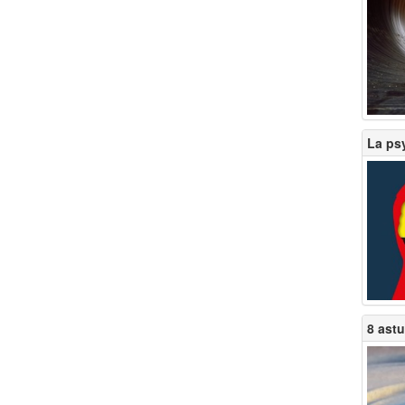
La ps
8 astu