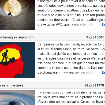
d’énergie : cela peut arriver à chacun de nou
ces périodes deviennent chroniques, qu’une
sent profondément abattue, que plus rien ne 
qu’elle s’isole de plus en plus, il est fort proba
atteinte de dépression. C’est une pathologie
grave qu’un AVC, que la maladie d’Alzheimer
En
cancer, puisqu’elle peut conduire à la mort. L
différence est que c&rs...
ychanalyse aujourd'hui
9
| 15081
L’empreinte de la psychanalyse, science fon
la fin du XIXème siècle, se retrouve partout d
mais elle est défiée ces temps-ci par les neu
les thérapies cognitives et ne cesse d'être cri
elle donc périmée ? Plutôt que de tirer un trait 
comme y incite le sous-titre du « Le livre noir
psychanalyse » : « vivre, penser et aller mie
En
Freud », la solution serait peut-êt...
ces anti-stress
14
| 11778
Il y a des jours comme ça où rien ne va. Le r
tôt. Vous avez mal dormi et le premier pas à l’
s’avère être un réel calvaire. On est en hiver et 