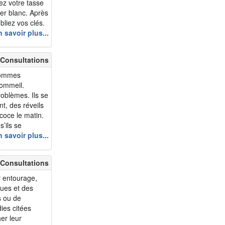
ez votre tasse
er blanc. Après
bliez vos clés.
s en commun
 savoir plus...
 Consultations
 sommes
sommeil.
roblèmes. Ils se
t, des réveils
écoce le matin.
’ils se
e.
 savoir plus...
troubles ne
 Consultations
r entourage,
ues et des
s ou de
ies citées
er leur