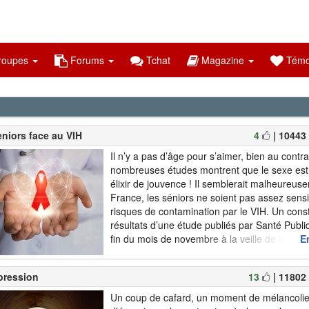
oupes
Forums
Tchat
Magazine
Témo
niors face au VIH
4
| 10443
Il n’y a pas d’âge pour s’aimer, bien au contra
nombreuses études montrent que le sexe est 
élixir de jouvence ! Il semblerait malheureus
France, les séniors ne soient pas assez sensi
risques de contamination par le VIH. Un cons
résultats d’une étude publiés par Santé Publi
fin du mois de novembre à la veille de la Jo
En
de Lutte contre le SIDA pointent l’augmentati
constante des c...
pression
13
| 11802
Un coup de cafard, un moment de mélancolie