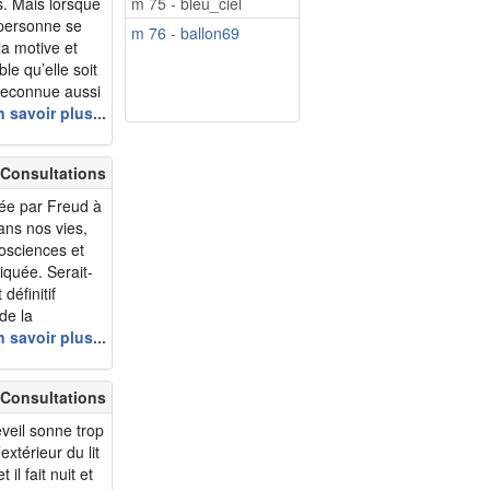
s. Mais lorsque
m 75 - bleu_ciel
 personne se
m 76 - ballon69
la motive et
ble qu’elle soit
 reconnue aussi
 ou qu’un
 savoir plus...
a seule
 Consultations
dée par Freud à
ans nos vies,
rosciences et
tiquée. Serait-
définitif
 de la
ux sans
 savoir plus...
 Consultations
éveil sonne trop
extérieur du lit
il fait nuit et