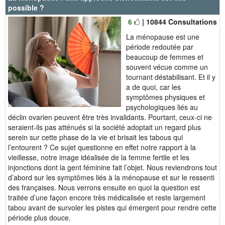
possible ?
6
| 10844 Consultations
La ménopause est une
période redoutée par
beaucoup de femmes et
souvent vécue comme un
tournant déstabilisant. Et il y
a de quoi, car les
symptômes physiques et
psychologiques liés au
déclin ovarien peuvent être très invalidants. Pourtant, ceux-ci ne
seraient-ils pas atténués si la société adoptait un regard plus
serein sur cette phase de la vie et brisait les tabous qui
l’entourent ? Ce sujet questionne en effet notre rapport à la
vieillesse, notre image idéalisée de la femme fertile et les
injonctions dont la gent féminine fait l’objet. Nous reviendrons tout
d’abord sur les symptômes liés à la ménopause et sur le ressenti
des françaises. Nous verrons ensuite en quoi la question est
traitée d’une façon encore très médicalisée et reste largement
tabou avant de survoler les pistes qui émergent pour rendre cette
période plus douce.