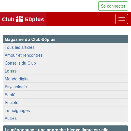
Se connecter
Togg
navig
Magazine du Club-50plus
Tous les articles
Amour et rencontres
Conseils du Club
Loisirs
Monde digital
Psychologie
Santé
Société
Témoignages
Autres
La ménopause : une approche bienveillante est-elle