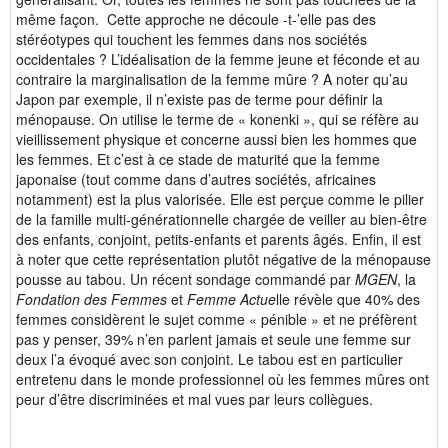
même façon. Cette approche ne découle -t-’elle pas des
stéréotypes qui touchent les femmes dans nos sociétés
occidentales ? L’idéalisation de la femme jeune et féconde et au
contraire la marginalisation de la femme mûre ? A noter qu’au
Japon par exemple, il n’existe pas de terme pour définir la
ménopause. On utilise le terme de « konenki », qui se réfère au
vieillissement physique et concerne aussi bien les hommes que
les femmes. Et c’est à ce stade de maturité que la femme
japonaise (tout comme dans d’autres sociétés, africaines
notamment) est la plus valorisée. Elle est perçue comme le pilier
de la famille multi-générationnelle chargée de veiller au bien-être
des enfants, conjoint, petits-enfants et parents âgés. Enfin, il est
à noter que cette représentation plutôt négative de la ménopause
pousse au tabou. Un récent sondage commandé par
MGEN
, la
Fondation des Femmes
et
Femme Actue
lle révèle que 40% des
femmes considèrent le sujet comme « pénible » et ne préfèrent
pas y penser, 39% n’en parlent jamais et seule une femme sur
deux l’a évoqué avec son conjoint. Le tabou est en particulier
entretenu dans le monde professionnel où les femmes mûres ont
peur d’être discriminées et mal vues par leurs collègues.