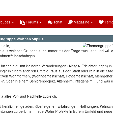
oupes
Forums
Tchat
Magazine
Témo
ngruppe Wohnen 50plus
n alle,
ch aus welchen Gründen auch immer mit der Frage "wie kann und will i
wohnen?" beschäftigen.
 bisher, evtl. mit kleineren Veränderungen (Alltags- Erleichterungen) in
g? In einem anderen Umfeld, raus aus der Stadt oder rein in die Stad
ativen Wohnformen, (Wohngemeinschaft, Hofgemeinschaft, Mehrgener
g)?. Oder in einem Seniorenprojekt, Altenheim, Pflegeheim, ..und was e
 ja alles Vor- und Nachteile zugleich.
id herzlich eingeladen, über eigenen Erfahrungen, Hoffnungen, Wünsc
htungen zu berichten, neue Wohn-Projekte in Eurem Umfeld und neue