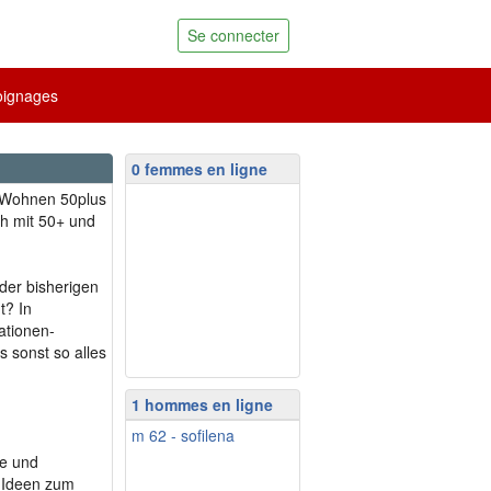
Se connecter
ignages
0 femmes en ligne
ch mit 50+ und
 der bisherigen
t? In
ationen-
s sonst so alles
1 hommes en ligne
m 62 - sofilena
he und
 Ideen zum