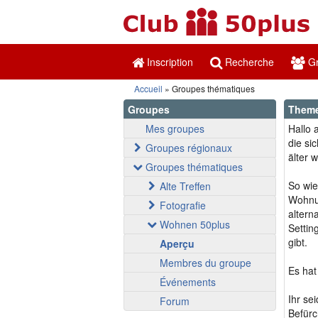
Inscription
Recherche
Gr
Accueil
Groupes thématiques
Groupes
Theme
Mes groupes
Hallo a
die si
Groupes régionaux
älter 
Groupes thématiques
So wie
Alte Treffen
Wohnun
Fotografie
altern
Wohnen 50plus
Settin
gibt.
Aperçu
Membres du groupe
Es hat
Événements
Ihr se
Forum
Befürc