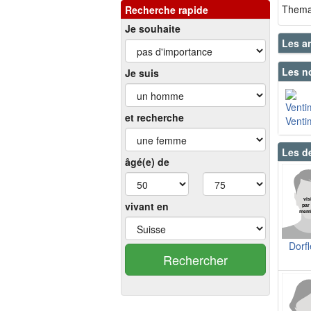
Thema 
Recherche rapide
Je souhaite
Les a
Les n
Je suis
et recherche
Venti
Les d
âgé(e) de
vivant en
Dorf
Rechercher