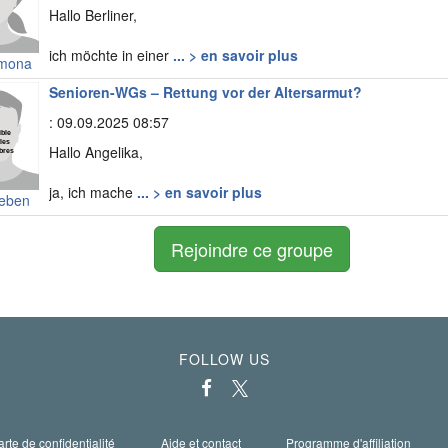
Hallo Berliner,
ich möchte in einer
... > en savoir plus
mona
Senioren-WGs – Rettung vor der Altersarmut?
: 09.09.2025 08:57
Hallo Angelika,
ja, ich mache
... > en savoir plus
leben
Rejoindre ce groupe
FOLLOW US
rte de confidentialité
Aide et contact
Programme d'affiliation