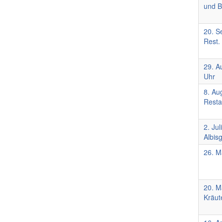
und B
20. S
Rest.
29. A
Uhr
8. Au
Resta
2. Ju
Albisg
26. M
20. M
Kräut