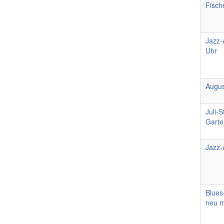
Fisch
Jazz-
Uhr
Augus
Juli-
Garte
Jazz-
Blues
neu m