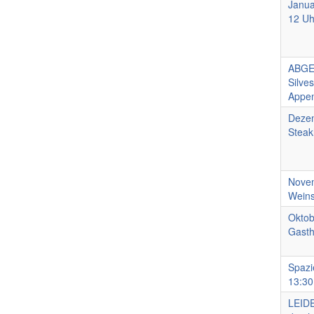
Janua
12 Uh
ABGE
Silve
Appen
Dezem
Stea
Novem
Weins
Oktob
Gasth
Spazi
13:30
LEID