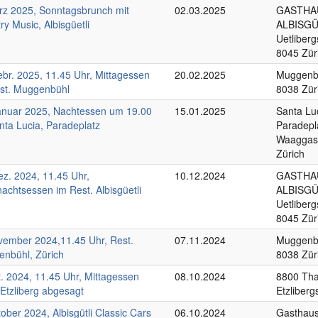
rz 2025, Sonntagsbrunch mit
02.03.2025
GASTHA
ry Music, Albisgüetli
ALBISGÜ
Uetliberg
8045 Zür
ebr. 2025, 11.45 Uhr, Mittagessen
20.02.2025
Muggenbü
st. Muggenbühl
8038 Zür
anuar 2025, Nachtessen um 19.00
15.01.2025
Santa Lu
nta Lucia, Paradeplatz
Paradepl
Waaggas
Zürich
ez. 2024, 11.45 Uhr,
10.12.2024
GASTHA
achtsessen im Rest. Albisgüetli
ALBISGÜ
Uetliberg
8045 Zür
vember 2024,11.45 Uhr, Rest.
07.11.2024
Muggenbü
nbühl, Zürich
8038 Zür
t. 2024, 11.45 Uhr, Mittagessen
08.10.2024
8800 Thal
 Etzliberg abgesagt
Etzliberg
tober 2024, Albisgütli Classic Cars
06.10.2024
Gasthaus 