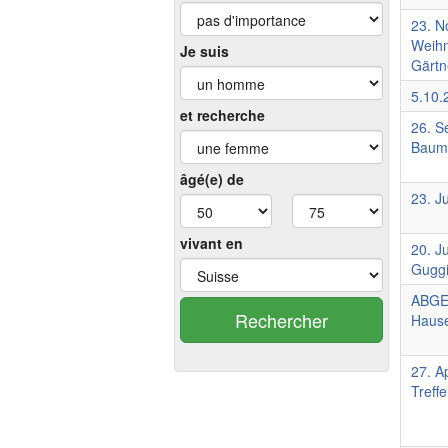
23. N
Weihn
Je suis
Gärtn
5.10.
et recherche
26. S
Baums
âgé(e) de
23. J
vivant en
20. J
Guggi
ABGES
Rechercher
Hause
27. A
Treff