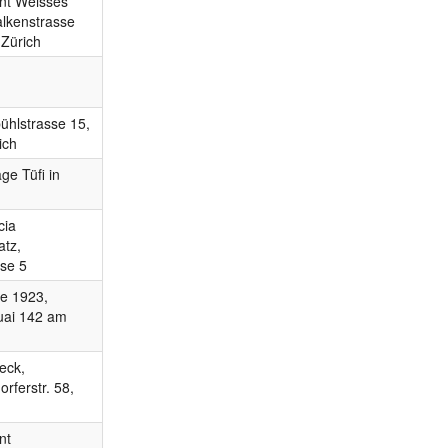
nt Weisses
alkenstrasse
 Zürich
hlstrasse 15,
ich
ge Tüfi in
cia
atz,
se 5
e 1923,
uai 142 am
eck,
rferstr. 58,
nt