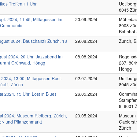
ikes Treffen,11 Uhr
Uetliberg
8045 Zür
ept. 2024, 11.45, Mittagessen im
20.09.2024
Mühlebac
 Commercio
8008 Zür
Bahnhof 
ugust 2024, Bauschänzli Zürich. 18
29.08.2024
Zürich, B
gust 2024, 20 Uhr, Jazzabend im
08.08.2024
Regensdo
urant Grünwald, Höngg
237, 804
Höngg
li 2024, 13.00, Mittagessen Rest.
02.07.2024
Uetliberg
üetli, Zürich
8045 Zür
ai 2024, 15 Uhr, Lost in Blues
26.05.2024
Commihal
Stampfen
8, 8001 
ai 2024, Museum Rietberg, Zürich,
20.05.2024
Museum R
er- und Pflanzenmarkt
Gablerst
Zürich