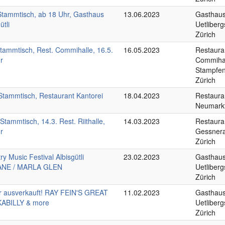
Stammtisch, ab 18 Uhr, Gasthaus
13.06.2023
Gasthaus 
ütli
Uetliberg
Zürich
tammtisch, Rest. Commihalle, 16.5.
16.05.2023
Restaura
r
Commihal
Stampfen
Zürich
-Stammtisch, Restaurant Kantorei
18.04.2023
Restauran
Neumarkt
Stammtisch, 14.3. Rest. Riithalle,
14.03.2023
Restauran
r
Gessnera
Zürich
ry Music Festival Albisgütli
23.02.2023
Gasthaus 
ANE / MARLA GLEN
Uetliberg
Zürich
r ausverkauft! RAY FEIN'S GREAT
11.02.2023
Gasthaus 
ABILLY & more
Uetliberg
Zürich