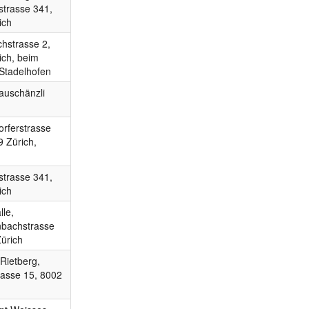
strasse 341,
ich
hstrasse 2,
ich, beim
Stadelhofen
auschänzli
rferstrasse
9 Zürich,
strasse 341,
ich
le,
bachstrasse
Zürich
ietberg,
rasse 15, 8002