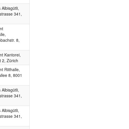
Albisgütli,
strasse 341,
nt
le,
bachstr. 8,
t Kantorei,
 2, Zürich
t Riithalle,
llee 8, 8001
Albisgütli,
strasse 341,
Albisgütli,
strasse 341,