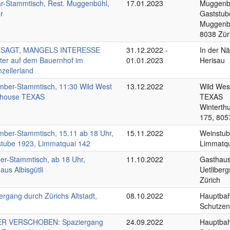
r-Stammtisch, Rest. Muggenbühl,
17.01.2023
Muggenb
r
Gaststub
Muggenbü
8038 Zür
SAGT, MANGELS INTERESSE
31.12.2022 -
In der N
ster auf dem Bauernhof im
01.01.2023
Herisau
zellerland
ber-Stammtisch, 11:30 Wild West
13.12.2022
Wild Wes
khouse TEXAS
TEXAS
Winterth
175, 805
ber-Stammtisch, 15.11 ab 18 Uhr,
15.11.2022
Weinstub
tube 1923, Limmatquai 142
Limmatqu
er-Stammtisch, ab 18 Uhr,
11.10.2022
Gasthaus 
aus Albisgütli
Uetliberg
Zürich
ergang durch Zürichs Altstadt,
08.10.2022
Hauptbah
Schutzen
ER VERSCHOBEN: Spaziergang
24.09.2022
Hauptbah