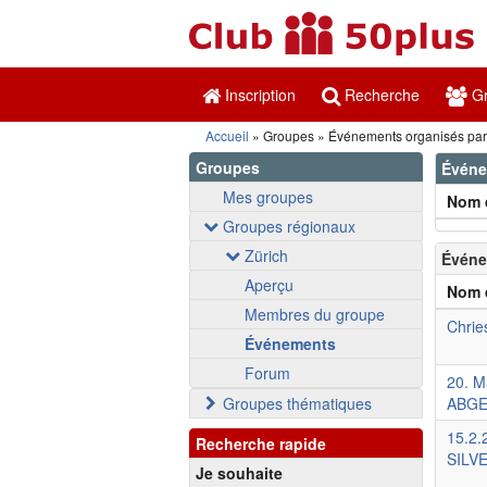
Inscription
Recherche
Gr
Accueil
Groupes
Événements organisés par 
Groupes
Événe
Mes groupes
Nom 
Groupes régionaux
Zürich
Événe
Aperçu
Nom 
Membres du groupe
Chrie
Événements
Forum
20. M
Groupes thématiques
ABGE
15.2
Recherche rapide
SILV
Je souhaite