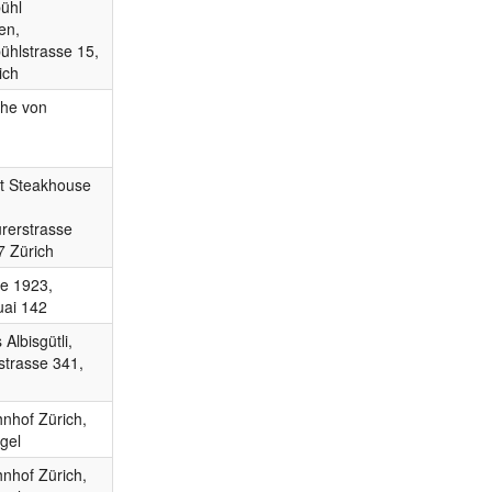
ühl
en,
hlstrasse 15,
ich
ähe von
t Steakhouse
urerstrasse
7 Zürich
e 1923,
ai 142
Albisgütli,
strasse 341,
nhof Zürich,
gel
nhof Zürich,