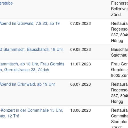
erstube
Fischers
Bellerive
Zürich
Abend im Günwald, 7.9.23, ab 19
07.09.2023
Restaura
Regensdo
237, 804
Höngg
t-Stammtisch, Bauschänzli, 18 Uhr
09.08.2023
Bauschän
Stadthau
Stammtisch, ab 18 Uhr, Frau Gerolds
11.07.2023
Frau Ger
n, Geroldstrasse 23, Zürich
Geroldst
8005 Zür
Abend im Grünwald, ab 19 Uhr
06.07.2023
Restaura
Regensdo
237, 804
Höngg
-Konzert in der Commihalle 15 Uhr,
18.06.2023
Restaura
ax. 12 Tn!
Commihal
Stampfen
Zürich