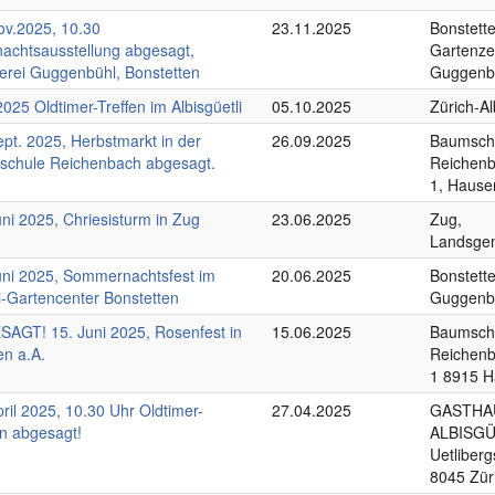
ov.2025, 10.30
23.11.2025
Bonstette
achtsausstellung abgesagt,
Gartenze
erei Guggenbühl, Bonstetten
Guggenb
2025 Oldtimer-Treffen im Albisgüetli
05.10.2025
Zürich-Al
ept. 2025, Herbstmarkt in der
26.09.2025
Baumsch
chule Reichenbach abgesagt.
Reichen
1, Hause
uni 2025, Chriesisturm in Zug
23.06.2025
Zug,
Landsgem
uni 2025, Sommernachtsfest im
20.06.2025
Bonstette
-Gartencenter Bonstetten
Guggenb
AGT! 15. Juni 2025, Rosenfest in
15.06.2025
Baumsch
n a.A.
Reichen
1 8915 H
pril 2025, 10.30 Uhr Oldtimer-
27.04.2025
GASTHA
en abgesagt!
ALBISGÜ
Uetliberg
8045 Zür