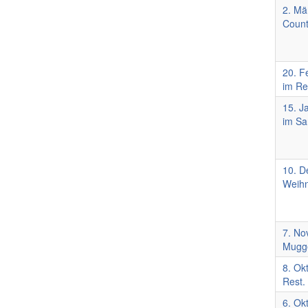
2. Mä
Count
20. F
im Re
15. J
im Sa
10. D
Weihn
7. No
Mugge
8. Ok
Rest.
6. Ok