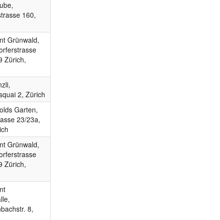
tube,
strasse 160,
nt Grünwald,
rferstrasse
9 Zürich,
zli,
squai 2, Zürich
olds Garten,
rasse 23/23a,
ich
nt Grünwald,
rferstrasse
9 Zürich,
nt
le,
bachstr. 8,