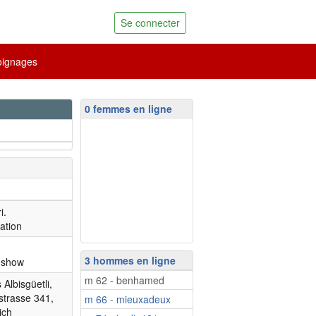
Se connecter
ignages
0 femmes en ligne
i.
ation
3 hommes en ligne
nshow
m 62 - benhamed
Albisgüetli,
strasse 341,
m 66 - mieuxadeux
ich