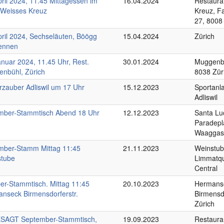
pril 2024, 11.45 Mittagessen im
16.04.2024
Restaura
 Weisses Kreuz
Kreuz, F
27, 8008
pril 2024, Sechseläuten, Böögg
15.04.2024
Zürich
ennen
anuar 2024, 11.45 Uhr, Rest.
30.01.2024
Muggenbü
nbühl, Zürich
8038 Zür
rzauber Adliswil um 17 Uhr
15.12.2023
Sportanla
Adliswil
ber-Stammtisch Abend 18 Uhr
12.12.2023
Santa Lu
Paradepl
Waaggas
ber-Stamm Mittag 11:45
21.11.2023
Weinstub
stube
Limmatq
Central
er-Stammtisch. Mittag 11:45
20.10.2023
Hermans
nseck Birmensdorferstr.
Birmensdo
Zürich
SAGT September-Stammtisch,
19.09.2023
Restaura