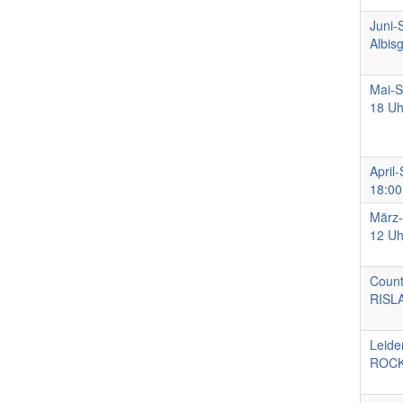
Juni-
Albisg
Mai-S
18 Uh
April
18:00
März-
12 Uh
Count
RISL
Leide
ROCK