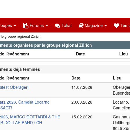
oupes
Forums
Tchat
Magazine
Témo
le groupe régional Zürich
ments organisés par le groupe régional Zürich
de l'événement
Date
Lieu
ments déjà terminés
de l'événement
Date
Lieu
sifest Oberägeri
11.07.2026
Oberäger
Busendst
ärz 2026, Camelia Locarno
20.03.2026
Locarno,
SAGT!
Camelie
.2026, MARCO GOTTARDI & THE
15.02.2026
Gasthaus 
ER DOLLAR BAND / CH
Uetliberg
8045 Zür