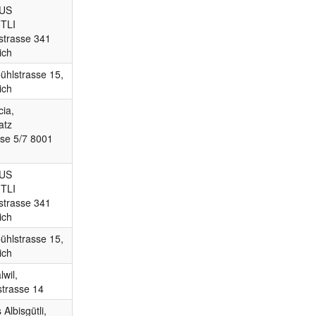
US
TLI
strasse 341
ich
hlstrasse 15,
ich
cia,
atz
se 5/7 8001
US
TLI
strasse 341
ich
hlstrasse 15,
ich
wil,
strasse 14
Albisgütli,