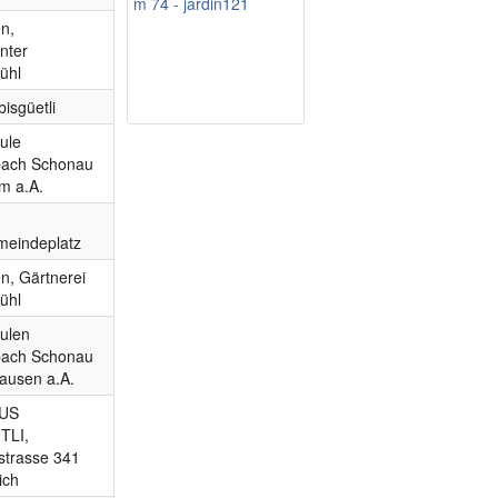
m 74 - jardin121
n,
nter
ühl
bisgüetli
ule
bach Schonau
m a.A.
eindeplatz
n, Gärtnerei
ühl
ulen
bach Schonau
ausen a.A.
US
TLI,
strasse 341
ich