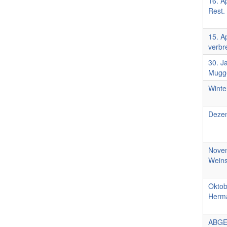
16. A
Rest.
15. A
verbr
30. J
Mugge
Winte
Dezem
Novem
Wein
Oktob
Herma
ABGE