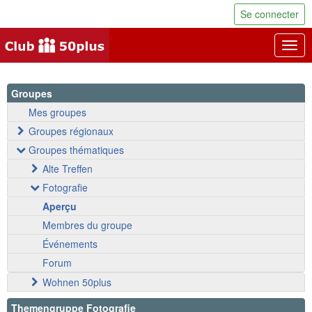
Se connecter
Togg
navig
Groupes
Mes groupes
Groupes régionaux
Groupes thématiques
Alte Treffen
Fotografie
Aperçu
Membres du groupe
Événements
Forum
Wohnen 50plus
Themengruppe Fotografie