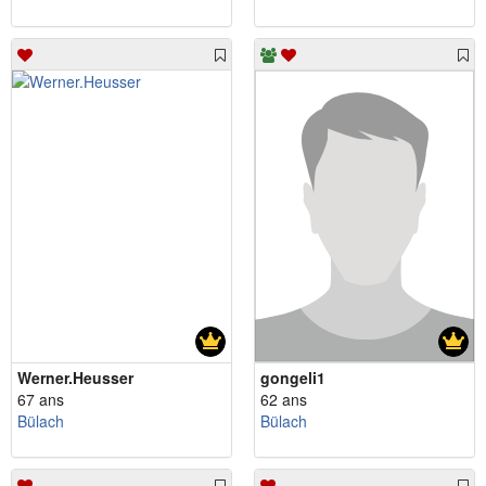
Werner.Heusser
gongeli1
67 ans
62 ans
Bülach
Bülach