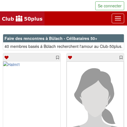
Se connecter
Togg
navig
Faire des rencontres à Bülach - Célibataires 50+
40 membres basés á Bülach recherchent l'amour au Club-50plus.