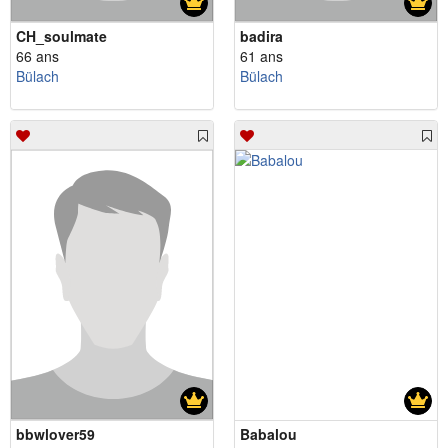
CH_soulmate
badira
66 ans
61 ans
Bülach
Bülach
bbwlover59
Babalou