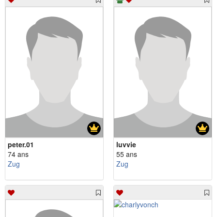
peter.01
luvvie
74 ans
55 ans
Zug
Zug