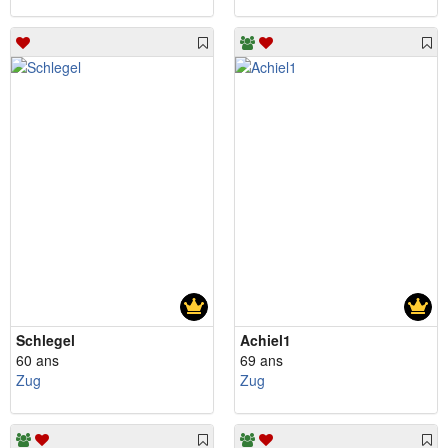
Schlegel
Achiel1
60 ans
69 ans
Zug
Zug