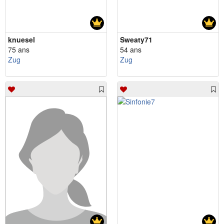
knuesel
Sweaty71
75 ans
54 ans
Zug
Zug