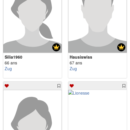
Silia1960
Hausiswiss
66 ans
67 ans
Zug
Zug