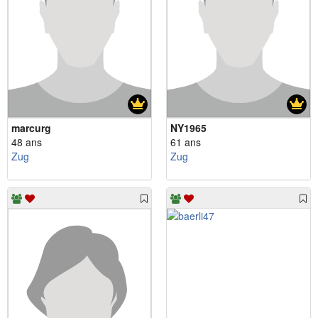
marcurg
NY1965
48 ans
61 ans
Zug
Zug