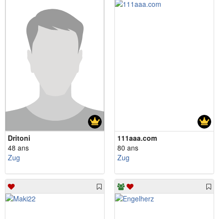
Dritoni
111aaa.com
48 ans
80 ans
Zug
Zug