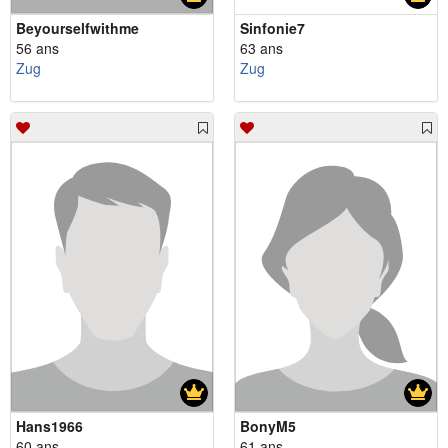
Beyourselfwithme
Sinfonie7
56 ans
63 ans
Zug
Zug
Hans1966
BonyM5
60 ans
61 ans