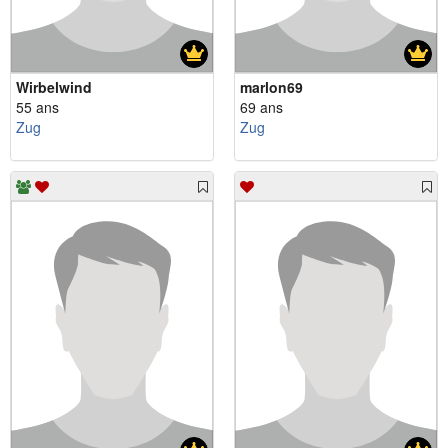
Wirbelwind
marlon69
55 ans
69 ans
Zug
Zug