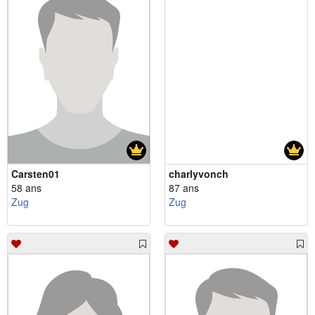
Carsten01
charlyvonch
58 ans
87 ans
Zug
Zug