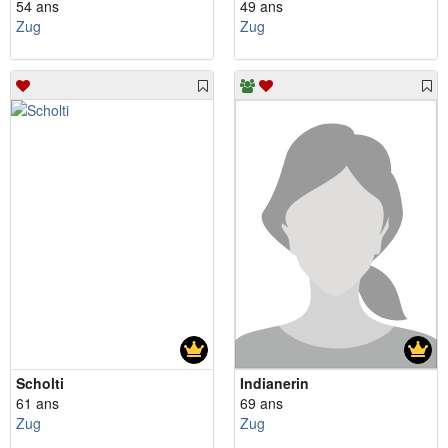
54 ans
49 ans
Zug
Zug
Scholti
Indianerin
61 ans
69 ans
Zug
Zug