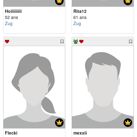
Hoiiiiiiiii
Rita12
52 ans
61 ans
Zug
Zug
Flecki
mexxii