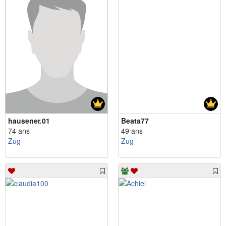
hausener.01
Beata77
74 ans
49 ans
Zug
Zug