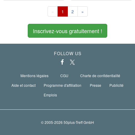
«
1
2
»
Inscrivez-vous gratuitement !
FOLLOW US
Mentions légales
CGU
Charte de confidentialité
Aide et contact
Programme d'affiliation
Presse
Publicité
Emplois
© 2005-2026 50plus-Treff GmbH