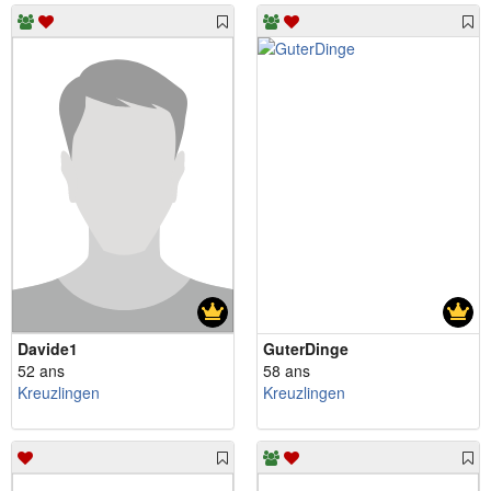
Davide1
GuterDinge
52 ans
58 ans
Kreuzlingen
Kreuzlingen