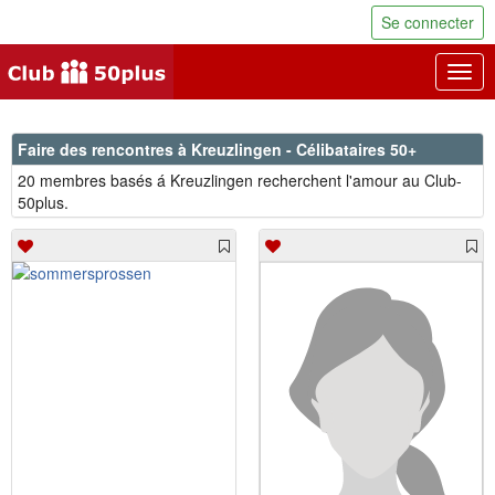
Se connecter
Togg
navig
Faire des rencontres à Kreuzlingen - Célibataires 50+
20 membres basés á Kreuzlingen recherchent l'amour au Club-
50plus.