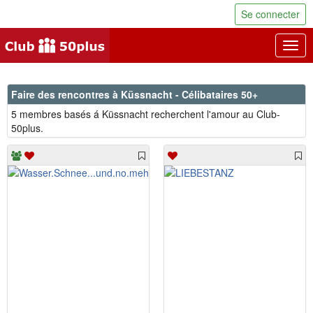
Se connecter
Togg
navig
Faire des rencontres à Küssnacht - Célibataires 50+
5 membres basés á Küssnacht recherchent l'amour au Club-
50plus.