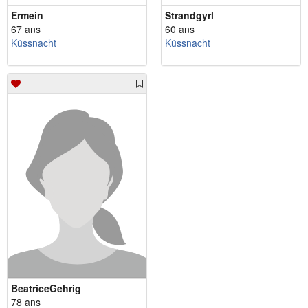
Ermein
Strandgyrl
67 ans
60 ans
Küssnacht
Küssnacht
BeatriceGehrig
78 ans