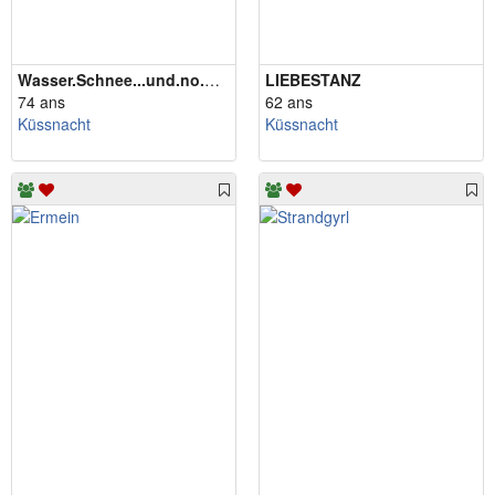
Wasser.Schnee...und.no.meh
LIEBESTANZ
74 ans
62 ans
Küssnacht
Küssnacht