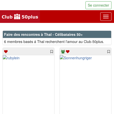
Se connecter
Togg
navig
Faire des rencontres à Thal - Célibataires 50+
6 membres basés á Thal recherchent l'amour au Club-50plus.