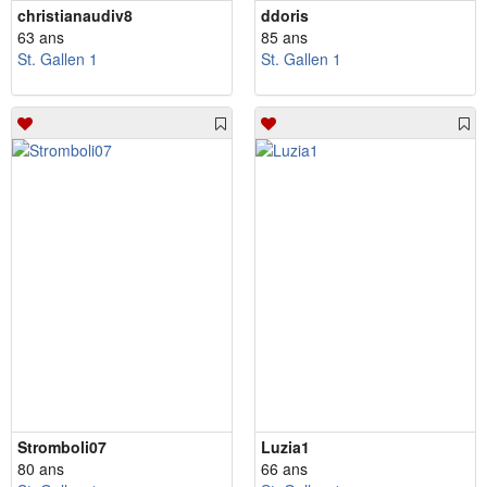
christianaudiv8
ddoris
63 ans
85 ans
St. Gallen 1
St. Gallen 1
Stromboli07
Luzia1
80 ans
66 ans