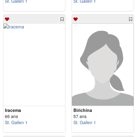
St. Gallen 1
St. Gallen 1
Iracema
Birichina
66 ans
57 ans
St. Gallen 1
St. Gallen 1