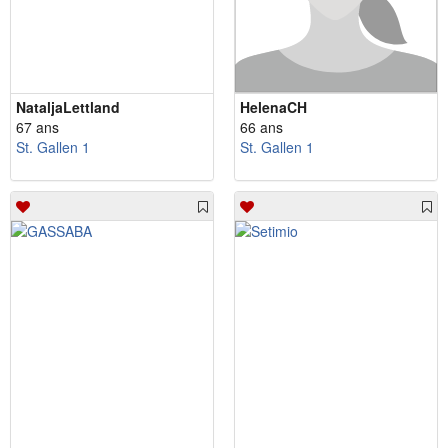
NataljaLettland
HelenaCH
67 ans
66 ans
St. Gallen 1
St. Gallen 1