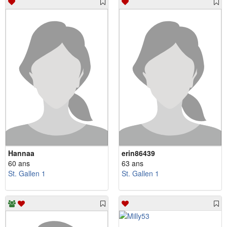
Hannaa
erin86439
60 ans
63 ans
St. Gallen 1
St. Gallen 1