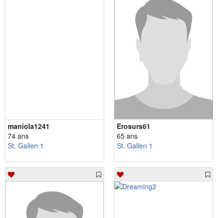
maniola1241
Erosurs61
74 ans
65 ans
St. Gallen 1
St. Gallen 1