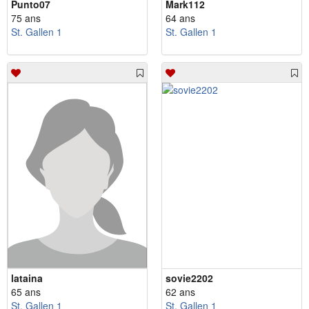
Punto07
Mark112
75 ans
64 ans
St. Gallen 1
St. Gallen 1
lataina
sovie2202
65 ans
62 ans
St. Gallen 1
St. Gallen 1