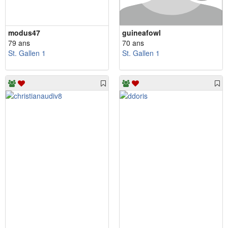
modus47
guineafowl
79 ans
70 ans
St. Gallen 1
St. Gallen 1