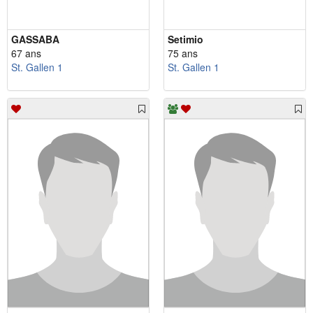
GASSABA
Setimio
67 ans
75 ans
St. Gallen 1
St. Gallen 1