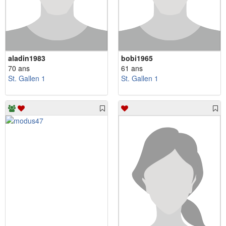
aladin1983
bobi1965
70 ans
61 ans
St. Gallen 1
St. Gallen 1