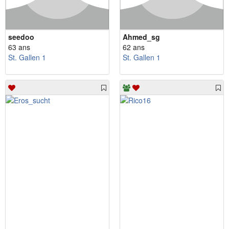
seedoo
Ahmed_sg
63 ans
62 ans
St. Gallen 1
St. Gallen 1