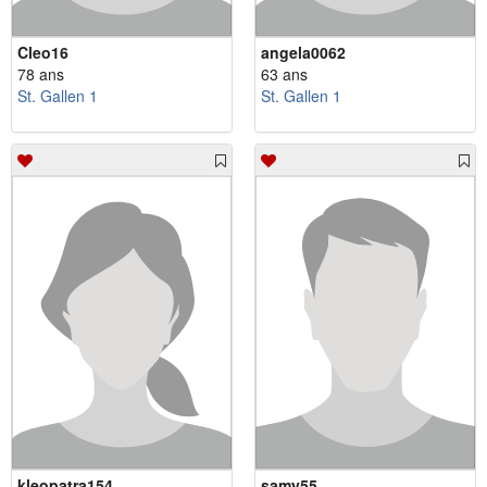
Cleo16
angela0062
78 ans
63 ans
St. Gallen 1
St. Gallen 1
kleopatra154
samy55