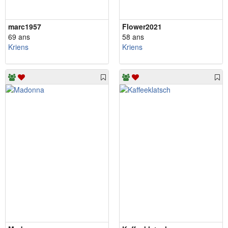
marc1957
Flower2021
69 ans
58 ans
Kriens
Kriens