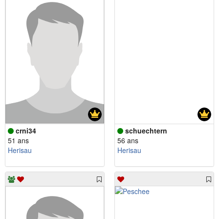
crni34
schuechtern
51 ans
56 ans
Herisau
Herisau