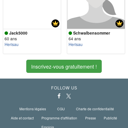
Jack5000
Schwalbensommer
60 ans
64 ans
Herisau
Herisau
Inscrivez-vous gratuitement !
FOLLOW US
Mentions légales
CGU
Charte de confidentialité
Aide et contact
Programme d'affiliation
Presse
Publicité
Emplois