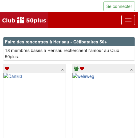
Se connecter
Togg
navig
Faire des rencontres à Herisau - Célibataires 50+
18 membres basés á Herisau recherchent l'amour au Club-
50plus.