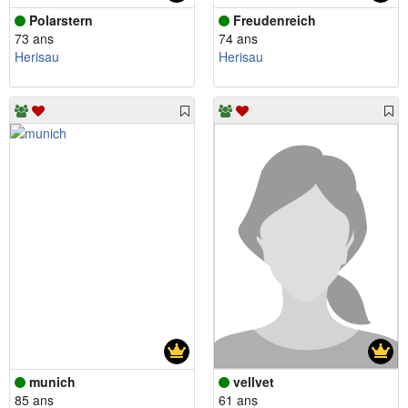
Polarstern
Freudenreich
73 ans
74 ans
Herisau
Herisau
munich
vellvet
85 ans
61 ans