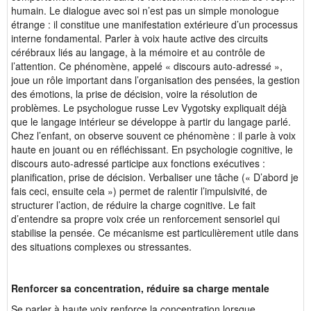
humain. Le dialogue avec soi n’est pas un simple monologue
étrange : il constitue une manifestation extérieure d’un processus
interne fondamental. Parler à voix haute active des circuits
cérébraux liés au langage, à la mémoire et au contrôle de
l’attention. Ce phénomène, appelé « discours auto-adressé »,
joue un rôle important dans l’organisation des pensées, la gestion
des émotions, la prise de décision, voire la résolution de
problèmes. Le psychologue russe Lev Vygotsky expliquait déjà
que le langage intérieur se développe à partir du langage parlé.
Chez l’enfant, on observe souvent ce phénomène : il parle à voix
haute en jouant ou en réfléchissant. En psychologie cognitive, le
discours auto-adressé participe aux fonctions exécutives :
planification, prise de décision. Verbaliser une tâche (« D’abord je
fais ceci, ensuite cela ») permet de ralentir l’impulsivité, de
structurer l’action, de réduire la charge cognitive. Le fait
d’entendre sa propre voix crée un renforcement sensoriel qui
stabilise la pensée. Ce mécanisme est particulièrement utile dans
des situations complexes ou stressantes.
Renforcer sa concentration, réduire sa charge mentale
Se parler à haute voix renforce la concentration
lorsque