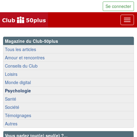
Se connecter
Togg
navig
Magazine du Club-50plus
Tous les articles
Amour et rencontres
Conseils du Club
Loisirs
Monde digital
Psychologie
Santé
Société
Témoignages
Autres
Vous parlez tout(e) seul(e) ?...