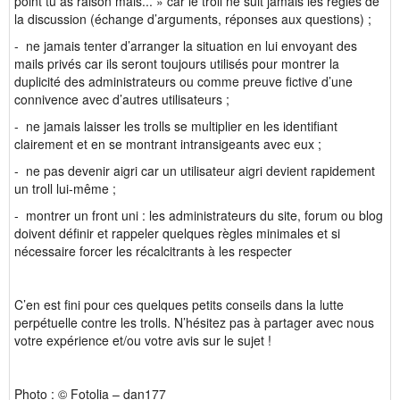
point tu as raison mais... » car le troll ne suit jamais les règles de
la discussion (échange d’arguments, réponses aux questions) ;
- ne jamais tenter d’arranger la situation en lui envoyant des
mails privés car ils seront toujours utilisés pour montrer la
duplicité des administrateurs ou comme preuve fictive d’une
connivence avec d’autres utilisateurs ;
- ne jamais laisser les trolls se multiplier en les identifiant
clairement et en se montrant intransigeants avec eux ;
- ne pas devenir aigri car un utilisateur aigri devient rapidement
un troll lui-même ;
- montrer un front uni : les administrateurs du site, forum ou blog
doivent définir et rappeler quelques règles minimales et si
nécessaire forcer les récalcitrants à les respecter
C’en est fini pour ces quelques petits conseils dans la lutte
perpétuelle contre les trolls. N’hésitez pas à partager avec nous
votre expérience et/ou votre avis sur le sujet !
Photo : © Fotolia – dan177