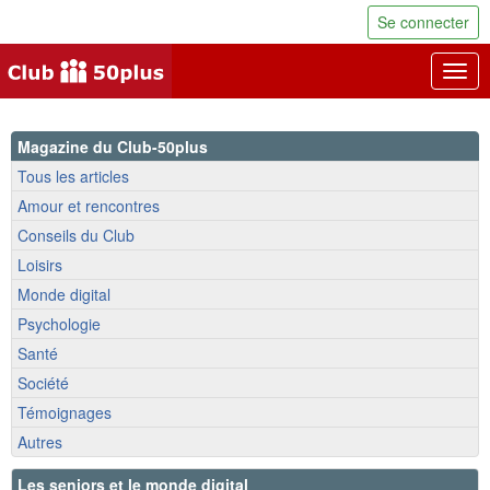
Se connecter
Togg
navig
Magazine du Club-50plus
Tous les articles
Amour et rencontres
Conseils du Club
Loisirs
Monde digital
Psychologie
Santé
Société
Témoignages
Autres
Les seniors et le monde digital