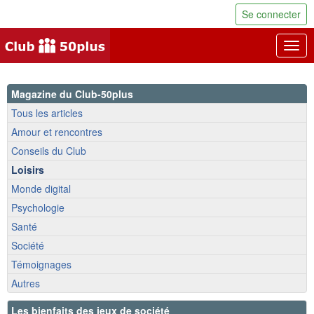
Se connecter
Togg
navig
Magazine du Club-50plus
Tous les articles
Amour et rencontres
Conseils du Club
Loisirs
Monde digital
Psychologie
Santé
Société
Témoignages
Autres
Les bienfaits des jeux de société