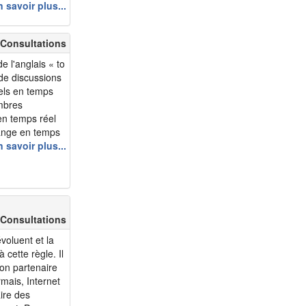
autes, mais
 savoir plus...
 vous
.
 Consultations
e l'anglais « to
 de discussions
els en temps
embres
 en temps réel
hange en temps
 Club-50plus ?
 savoir plus...
chat”....
 Consultations
voluent et la
cette règle. Il
on partenaire
rmais, Internet
ire des