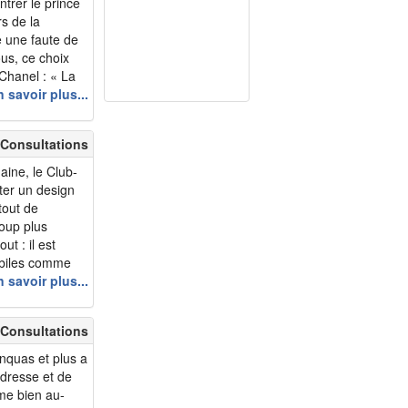
trer le prince
rs de la
e une faute de
us, ce choix
 Chanel : « La
urtout quand
 savoir plus...
en d’embauche,
mpressi...
 Consultations
ine, le Club-
ter un design
tout de
oup plus
ut : il est
obiles comme
ez des plus
 savoir plus...
ndant dans
s beaucoup de
 Consultations
ombreuses
inquas et plus a
ndresse et de
me bien au-