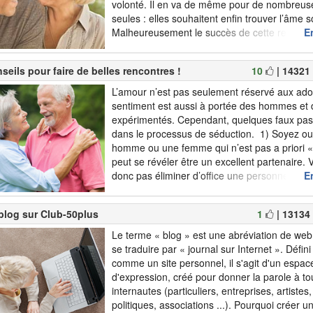
volonté. Il en va de même pour de nombreu
seules : elles souhaitent enfin trouver l’âme s
Malheureusement le succès de cette recher
En
pas uniquement de leur propre volonté mais
nombreux autres facteurs qui ne pe...
seils pour faire de belles rencontres !
10
| 14321
L’amour n’est pas seulement réservé aux ado
sentiment est aussi à portée des hommes et
expérimentés. Cependant, quelques faux pas 
dans le processus de séduction. 1) Soyez ou
homme ou une femme qui n’est pas a priori «
peut se révéler être un excellent partenaire.
donc pas éliminer d’office une personne ! En 
En
un peu mieux, un déclic amoureux peut arri...
 blog sur Club-50plus
1
| 13134
Le terme « blog » est une abréviation de web 
se traduire par « journal sur Internet ». Défin
comme un site personnel, il s'agit d'un espace
d'expression, créé pour donner la parole à to
internautes (particuliers, entreprises, artist
politiques, associations ...). Pourquoi créer 