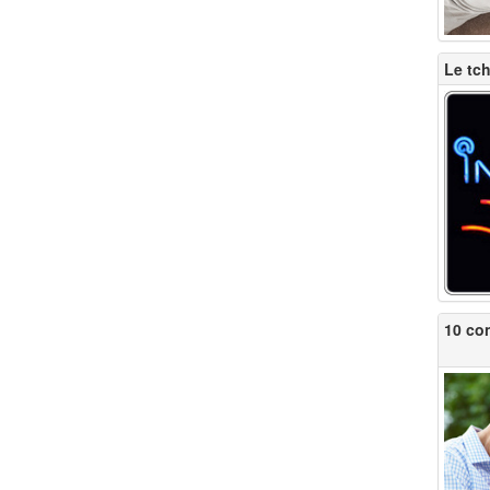
Le tc
10 co