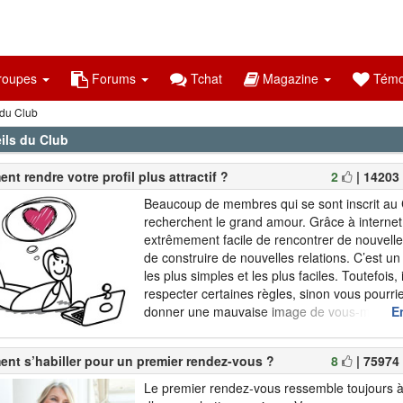
oupes
Forums
Tchat
Magazine
Témo
 du Club
ils du Club
t rendre votre profil plus attractif ?
2
| 14203
Beaucoup de membres qui se sont inscrit au
recherchent le grand amour. Grâce à internet,
extrêmement facile de rencontrer de nouvell
de construire de nouvelles relations. C’est 
les plus simples et les plus faciles. Toutefois, 
respecter certaines règles, sinon vous pourr
donner une mauvaise image de vous-même 
En
seulement quelques petites erreurs. Afin d’évi
et que votre profil soit attractif pour de no
nt s’habiller pour un premier rendez-vous ?
8
| 75974
nous avons ...
Le premier rendez-vous ressemble toujours à