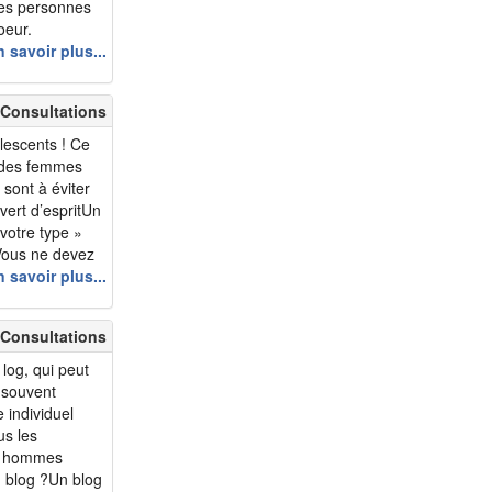
ses personnes
oeur.
che ne dépend
 savoir plus...
 également de
 Consultations
lescents ! Ce
 des femmes
sont à éviter
vert d’espritUn
votre type »
 Vous ne devez
la connaissant
 savoir plus...
 Consultations
log, qui peut
i souvent
 individuel
us les
es, hommes
un blog ?Un blog