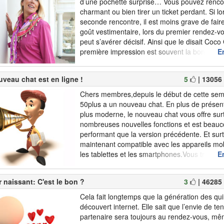
d’une pochette surprise… Vous pouvez rencon
charmant ou bien tirer un ticket perdant. Si lo
seconde rencontre, il est moins grave de fair
goût vestimentaire, lors du premier rendez-vo
peut s’avérer décisif. Ainsi que le disait Coco
première impression est souvent la bonne, s
En
elle est mauvaise ». Comme pour un entreti
il est important de faire une première bonne i
veau chat est en ligne !
5
| 13056
Chers membres,depuis le début de cette sema
50plus a un nouveau chat. En plus de présen
plus moderne, le nouveau chat vous offre sur
nombreuses nouvelles fonctions et est beauc
performant que la version précédente. Et surto
maintenant compatible avec les appareils m
les tablettes et les smartphones.Vous trouver
En
amples informations et des aides en vous re
notre rubrique Service.Nous vous souhaiton
 naissant: C'est le bon ?
3
| 46285
plasir avec ce nouveau chat et surtout de n
rencontres ! Phot...
Cela fait longtemps que la génération des qu
découvert internet. Elle sait que l’envie de te
partenaire sera toujours au rendez-vous, mê