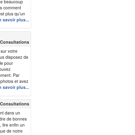
que beaucoup
Mais comment
 est plus qu’un
oie aux doutes,
 savoir plus...
nce est de
t.&...
 Consultations
sur votre
ous disposez de
le pour
pouvez
ement. Par
 photos et avez
 vos photos et
 savoir plus...
ques 2013“.
..
 Consultations
ent dans un
ndre de bonnes
 lire enfin un
que de notre