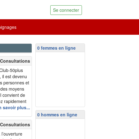
Se connecter
ignages
0 femmes en ligne
 Consultations
 Club-50plus
 il est devenu
es personnes et
un des moyens
il convient de
iez rapidement
en commettant
 savoir plus...
ter ces écueils
0 hommes en ligne
mbreux membres,
 Consultations
 l’ouverture