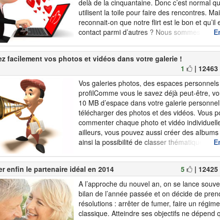
delà de la cinquantaine. Donc c’est normal 
utilisent la toile pour faire des rencontres. 
reconnait-on que notre flirt est le bon et qu’il
contact parmi d’autres ? Nous sommes en pr
En
il n’y a pas de certitudes en amour. La prude
mise. Voici les vrais signes de l’amour naissan
z facilement vos photos et vidéos dans votre galerie !
1
| 12463
Vos galeries photos, des espaces personnels 
profilComme vous le savez déjà peut-être, v
10 MB d’espace dans votre galerie personnel
télécharger des photos et des vidéos. Vous 
commenter chaque photo et vidéo individuell
ailleurs, vous pouvez aussi créer des aIbums
ainsi la possibilité de classer thématiquement
En
vidéos, par exemple „Vacances 2014“ ou „Pâ
Les personnes qui visitent votre galerie peuv.
r enfin le partenaire idéal en 2014
5
| 12425
A l’approche du nouvel an, on se lance souv
bilan de l’année passée et on décide de pre
résolutions : arrêter de fumer, faire un régime,
classique. Atteindre ses objectifs ne dépend 