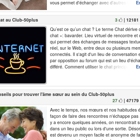
vous permet d'échanger avec d'autres intern
En
aussi de délivrer des informations sur ce que
souhaitez. Ainsi de nombreux blogueurs parl..
hat au Club-50plus
3
| 12181
Qu’est ce qu’un chat ? Le terme Chat dérive d
chat »: bavarder. Lieu virtuel de rencontre et
qui permet des échanges de messages textu
réel, sur le Web, entre deux ou plusieurs m
connectés. Il s'agit d'un lieu de conversation
par opposition au forum qui est un lieu d'éc
différé. Comment utiliser le chat principal du
En
Vous cliquez sur l’onglet de la barre de menu “
nseils pour trouver l'âme sœur au sein du Club-50plus
27
| 47179
Avec le temps, nos mœurs et nos habitudes é
façon de faire des rencontres n'échappe pas à 
y a encore quelques années, on rencontrait s
dans un lieu public ou lors d'une sortie. Déso
est devenu un moyen facile et anonyme de fa