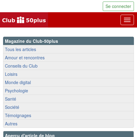
Se connecter
Togg
navig
Magazine du Club-50plus
Tous les articles
Amour et rencontres
Conseils du Club
Loisirs
Monde digital
Psychologie
Santé
Société
Témoignages
Autres
Aperçu d'article de blog