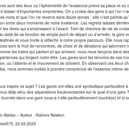
res sont des lieux où l’éphémérité de l’existence prend sa place et où 
t laisser d’importantes empreintes. On y croise des gens à qui l’on n’
es mots et que l’on ne reverra sans doute jamais ; elle n’est parfois qu
tion entre deux moments de notre existence. Les regrets laissés derrièr
 et les rêves qui s’empressent à l’avant. Tant de chemins de vie se croi
Au-delà de sa fonction de simple point de départ ou d’arrivée, la gare est
destinée et nous invite à réfléchir à notre propre parcours. Elle nous r
nces sont le fruit de rencontres, de choix et de décisions qui jalonnent no
omme les trains qui partent et qui arrivent, nous nous lançons dans de
périences qui forgent notre être. Les gares sont les témoins de ces 
tion, où l’attente et le mouvement se côtoient. En observant ces lieux c
es, nous sommes invités à prendre conscience de l’essence même de
us inspire ce sujet ? Les gares ont-elles une symbolique particulière à
ous déjà vécu des séparations bouleversantes sur le quai d’une gare
m tournée dans une gare vous-a-t-elle particulièrement touché(e) et si ou
© Adobe – Auteur : Kishore Newton
tte4575, 22.05.2025