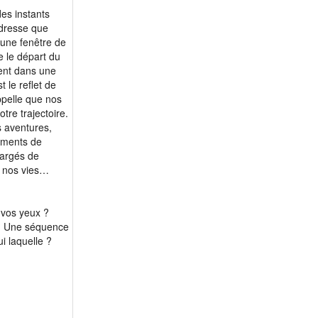
des instants
adresse que
’une fenêtre de
e le départ du
sent dans une
 le reflet de
appelle que nos
tre trajectoire.
s aventures,
moments de
hargés de
 nos vies…
 vos yeux ?
 ? Une séquence
i laquelle ?