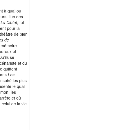
nt à quai ou
urs, l’un des
 La Ciotat
, fut
ent pour la
 théâtre de bien
es de
a mémoire
oureux et
Qu’ils se
cénariste et du
se quittent
 dans
Les
spiré les plus
ésente le quai
imon, les
arrête et où
 celui de la vie