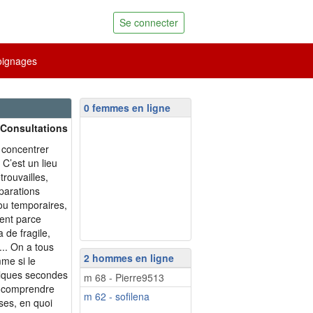
Se connecter
ignages
0 femmes en ligne
 Consultations
e concentrer
C’est un lieu
trouvailles,
parations
 ou temporaires,
ent parce
 de fragile,
.. On a tous
2 hommes en ligne
mme si le
uelques secondes
m 68 - Pierre9513
à comprendre
m 62 - sofilena
ses, en quoi