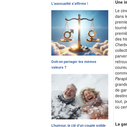
Une i
L'asexualité s'affirme !
Le cin
dans l
premier
tourné
premiè
des hi
Cherb
collec
parven
retrou
Doit-on partager les mêmes
coureu
valeurs ?
comme 
Parapl
grands
de gar
destin
tout, 
où cer
La gar
L’humour, la clé d’un couple solide