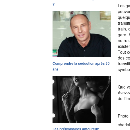
?
Les ga
peuven
quelqu
transi
train,
gare. 
notre 
existe
Tout c
des ex
transi
Comprendre la séduction après 50
symbol
ans
Que vo
Avez-v
de fil
Photo 
charlo
Les préliminaires amoureux