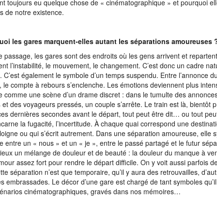
ont toujours eu quelque chose de « cinématographique » et pourquoi ell
s de notre existence.
uoi les gares marquent-elles autant les séparations amoureuses 
e passage, les gares sont des endroits où les gens arrivent et reparten
ent l’instabilité, le mouvement, le changement. C’est donc un cadre nat
. C’est également le symbole d’un temps suspendu. Entre l’annonce du 
, le compte à rebours s’enclenche. Les émotions deviennent plus inten
e comme une scène d’un drame discret : dans le tumulte des annonces
 et des voyageurs pressés, un couple s’arrête. Le train est là, bientôt pr
es dernières secondes avant le départ, tout peut être dit… ou tout peut
ncarne la fugacité, l’incertitude. À chaque quai correspond une destinat
éloigne ou qui s’écrit autrement. Dans une séparation amoureuse, elle s
re entre un « nous » et un « je », entre le passé partagé et le futur sépa
ieux un mélange de douleur et de beauté : la douleur du manque à veni
our assez fort pour rendre le départ difficile. On y voit aussi parfois de 
tte séparation n’est que temporaire, qu’il y aura des retrouvailles, d’aut
es embrassades. Le décor d’une gare est chargé de tant symboles qu’il 
cénarios cinématographiques, gravés dans nos mémoires…