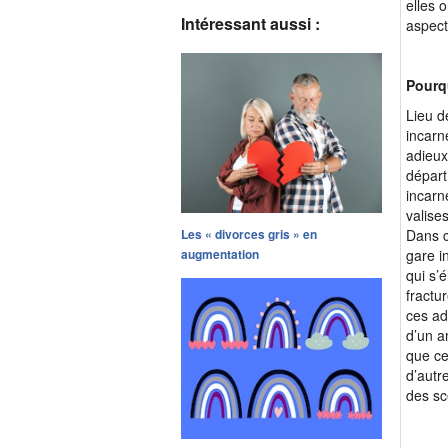
elles 
Intéressant aussi :
aspect
Pourq
Lieu d
incarn
adieux
départ
incarn
valises
Dans c
Les « divorces gris » en
gare i
augmentation
qui s’
fractu
ces ad
d’un am
que ce
d’autr
des s