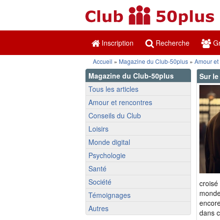
Inscription
Recherche
Gr
Accueil
»
Magazine du Club-50plus
»
Amour et
Magazine du Club-50plus
Sur l
Tous les articles
Amour et rencontres
Conseils du Club
Loisirs
Monde digital
Psychologie
Santé
Société
croisé
monde 
Témoignages
encore
Autres
dans c