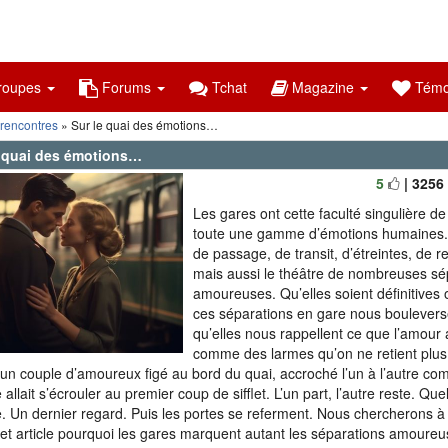
oupes
Forums
Tchat
Magazine
Témo
 rencontres
» Sur le quai des émotions…
e quai des émotions…
5
| 3256
Les gares ont cette faculté singulière d
toute une gamme d’émotions humaines. 
de passage, de transit, d’étreintes, de
re
mais aussi le théâtre de nombreuses sé
amoureuses. Qu’elles soient définitives
ces séparations en gare nous boulevers
qu’elles nous rappellent ce que l’amour a
comme des larmes qu’on ne retient plus.
 un couple d’amoureux figé au bord du quai, accroché l’un à l’autre co
allait s’écrouler au premier coup de sifflet. L’un part, l’autre reste. Q
. Un dernier regard. Puis les portes se referment. Nous chercherons 
et article pourquoi les gares marquent autant les séparations amoureu