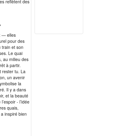
es reflètent des
?
t — elles
urel pour des
train et son
ses. Le quai
, au milieu des
êt à partir.
 rester tu. La
ion, un avenir
ymbolise la
ré. Il y a dans
r, et la beauté
l’espoir - l’idée
res quais,
a inspiré bien