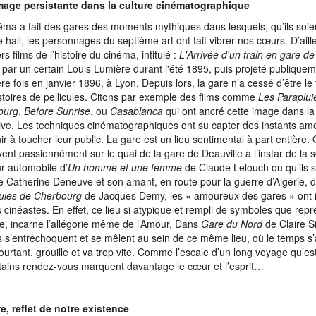
mage persistante dans la culture cinématographique
éma a fait des gares des moments mythiques dans lesquels, qu’ils soie
e hall, les personnages du septième art ont fait vibrer nos cœurs. D’aille
s films de l’histoire du cinéma, intitulé :
L'Arrivée d'un train en gare de
 par un certain Louis Lumière durant l'été 1895, puis projeté publiquem
re fois en janvier 1896, à Lyon. Depuis lors, la gare n’a cessé d’être le
stoires de pellicules. Citons par exemple des films comme
Les Paraplui
ourg
,
Before Sunrise
, ou
Casablanca
qui ont ancré cette image dans l
tive. Les techniques cinématographiques ont su capter des instants am
ir à toucher leur public. La gare est un lieu sentimental à part entière. 
vent passionnément sur le quai de la gare de Deauville à l’instar de la s
r automobile d’
Un homme et une femme
de Claude Lelouch
ou qu’ils 
Catherine Deneuve et son amant, en route pour la guerre d’Algérie,
uies de Cherbourg
de Jacques Demy, les « amoureux des gares » ont in
 cinéastes. En effet, ce lieu si atypique et rempli de symboles que repr
e, incarne l’allégorie même de l’Amour. Dans
Gare du Nord
de Claire S
s s’entrechoquent et se mêlent au sein de ce même lieu, où le temps s’
pourtant, grouille et va trop vite. Comme l’escale d’un long voyage qu’est
tains rendez-vous marquent davantage le cœur et l’esprit…
e, reflet de notre existence