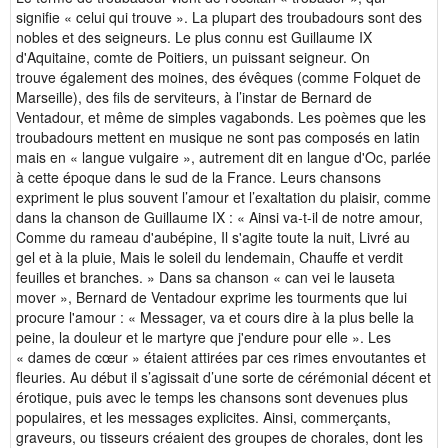
signifie « celui qui trouve ». La plupart des troubadours sont des
nobles et des seigneurs. Le plus connu est Guillaume IX
d'Aquitaine, comte de Poitiers, un puissant seigneur. On
trouve également des moines, des évêques (comme Folquet de
Marseille), des fils de serviteurs, à l’instar de Bernard de
Ventadour, et même de simples vagabonds. Les poèmes que les
troubadours mettent en musique ne sont pas composés en latin
mais en « langue vulgaire », autrement dit en langue d'Oc, parlée
à cette époque dans le sud de la France. Leurs chansons
expriment le plus souvent l’amour et l’exaltation du plaisir, comme
dans la chanson de Guillaume IX : « Ainsi va-t-il de notre amour,
Comme du rameau d'aubépine, Il s'agite toute la nuit, Livré au
gel et à la pluie, Mais le soleil du lendemain, Chauffe et verdit
feuilles et branches. » Dans sa chanson « can vei le lauseta
mover », Bernard de Ventadour exprime les tourments que lui
procure l'amour : « Messager, va et cours dire à la plus belle la
peine, la douleur et le martyre que j'endure pour elle ». Les
« dames de cœur » étaient attirées par ces rimes envoutantes et
fleuries. Au début il s’agissait d’une sorte de cérémonial décent et
érotique, puis avec le temps les chansons sont devenues plus
populaires, et les messages explicites. Ainsi, commerçants,
graveurs, ou tisseurs créaient des groupes de chorales, dont les