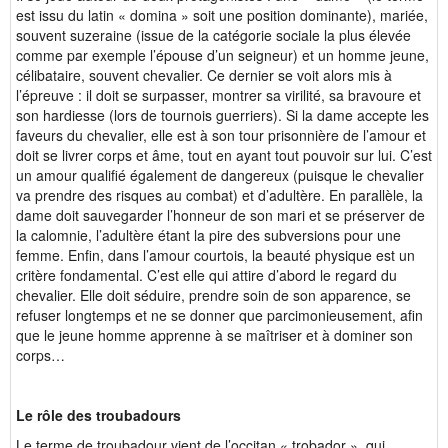
est issu du latin « domina » soit une position dominante), mariée,
souvent suzeraine (issue de la catégorie sociale la plus élevée
comme par exemple l’épouse d’un seigneur) et un homme jeune,
célibataire, souvent chevalier. Ce dernier se voit alors mis à
l’épreuve : il doit se surpasser, montrer sa virilité, sa bravoure et
son hardiesse (lors de tournois guerriers). Si la dame accepte les
faveurs du chevalier, elle est à son tour prisonnière de l’amour et
doit se livrer corps et âme, tout en ayant tout pouvoir sur lui. C’est
un amour qualifié également de dangereux (puisque le chevalier
va prendre des risques au combat) et d’adultère. En parallèle, la
dame doit sauvegarder l’honneur de son mari et se préserver de
la calomnie, l’adultère étant la pire des subversions pour une
femme. Enfin, dans l’amour courtois, la beauté physique est un
critère fondamental. C’est elle qui attire d’abord le regard du
chevalier. Elle doit séduire, prendre soin de son apparence, se
refuser longtemps et ne se donner que parcimonieusement, afin
que le jeune homme apprenne à se maîtriser et à dominer son
corps…
Le rôle des troubadours
Le terme de troubadour vient de l’occitan « trobador », qui