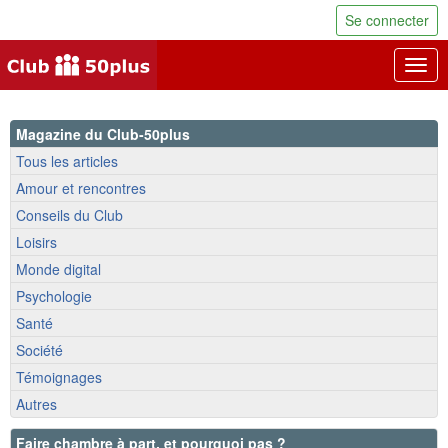
Se connecter
Togg
navig
Magazine du Club-50plus
Tous les articles
Amour et rencontres
Conseils du Club
Loisirs
Monde digital
Psychologie
Santé
Société
Témoignages
Autres
Faire chambre à part, et pourquoi pas ?