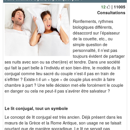
12
| 11005
Consultations
Ronflements, rythmes
biologiques différents,
désaccord sur l’épaisseur
de la couette, etc., ou
simple question de
personnalité, il n’est pas
toujours évident de partager
ses nuits avec son ou sa cher(ère) et tendre. Dans une société
qui fait la part belle à l’individu et son bien-être, le modèle du lit
conjugal comme lieu sacré du couple n’est-il pas en train de
s’effriter ? Existe-t-il un « type » de couple plus enclin à faire
chambre à part ? Une telle décision met-elle forcément le couple
en danger ou cela ne peut-il pas s’avérer être salvateur ?
Le lit conjugal, tout un symbole
Le concept de lit conjugal est très ancien. Déjà présent dans les
mœurs de la Grèce et la Rome Antique, son usage ne se faisait
pourtant que de manière sporadique. Le lit ne servait pas