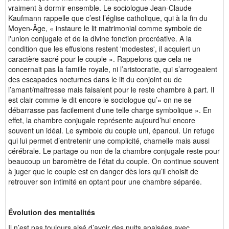
vraiment à dormir ensemble. Le sociologue Jean-Claude
Kaufmann rappelle que c’est l’église catholique, qui à la fin du
Moyen-Âge, « instaure le lit matrimonial comme symbole de
l'union conjugale et de la divine fonction procréative. A la
condition que les effusions restent 'modestes', il acquiert un
caractère sacré pour le couple ». Rappelons que cela ne
concernait pas la famille royale, ni l’aristocratie, qui s’arrogeaient
des escapades nocturnes dans le lit du conjoint ou de
l’amant/maitresse mais faisaient pour le reste chambre à part. Il
est clair comme le dit encore le sociologue qu’« on ne se
débarrasse pas facilement d'une telle charge symbolique ». En
effet, la chambre conjugale représente aujourd’hui encore
souvent un idéal. Le symbole du couple uni, épanoui. Un refuge
qui lui permet d’entretenir une complicité, charnelle mais aussi
cérébrale. Le partage ou non de la chambre conjugale reste pour
beaucoup un baromètre de l’état du couple. On continue souvent
à juger que le couple est en danger dès lors qu’il choisit de
retrouver son intimité en optant pour une chambre séparée.
Évolution des mentalités
Il n’est pas toujours aisé d’avoir des nuits apaisées avec