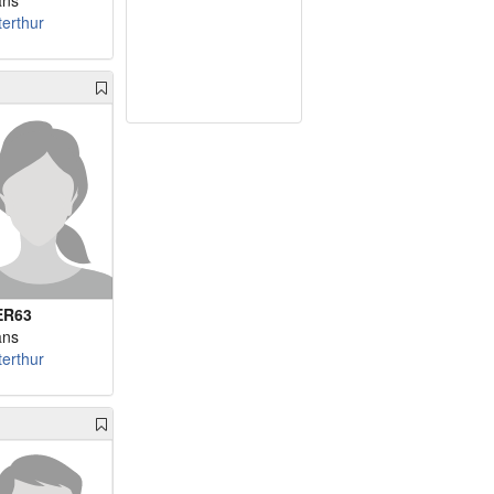
ans
terthur
ER63
ans
terthur