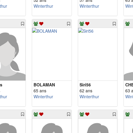
s
52 ans
57 ans
63 
thur
Winterthur
Winterthur
Win
ys
BOLAMAN
Siri56
CH
s
65 ans
62 ans
63 
thur
Winterthur
Winterthur
Win