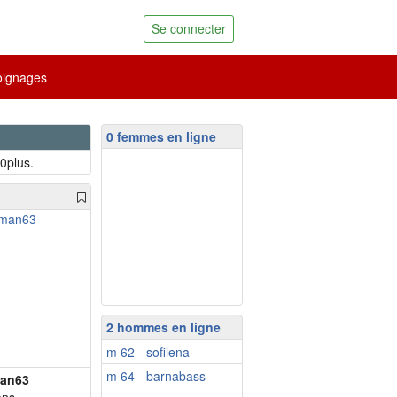
Se connecter
ignages
0 femmes en ligne
0plus.
2 hommes en ligne
m 62 - sofilena
m 64 - barnabass
an63