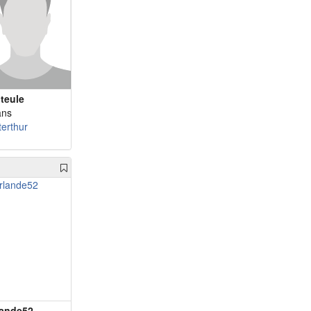
teule
ans
terthur
lande52