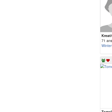
Kreat
71 an
Winter
Tomel