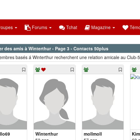
oupes
Forums
Tchat
Magazine
Témo
r des amis à Winterthur - Page 3 - Contacts 50plus
mbres basés á Winterthur recherchent une relation amicale au Club-5
llo69
Winterthur
mollmoll
Kim