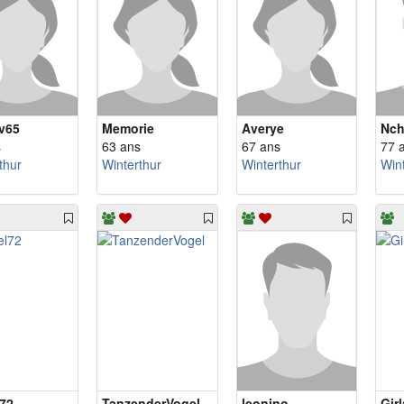
iv65
Memorie
Averye
Nch
s
63 ans
67 ans
77 
thur
Winterthur
Winterthur
Win
72
TanzenderVogel
leonino
Gir