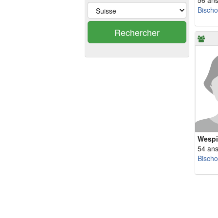
56 an
Bischo
Rechercher
Wespi
54 an
Bischo