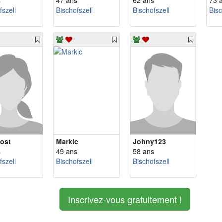
s
47 ans
62 ans
73 
fszell
Bischofszell
Bischofszell
Bisc
ost
Markic
Johny123
s
49 ans
58 ans
fszell
Bischofszell
Bischofszell
Inscrivez-vous gratuitement !