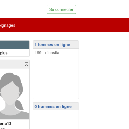
Se connecter
ignages
1 femmes en ligne
f 69 - ninasita
plus.
0 hommes en ligne
eria13