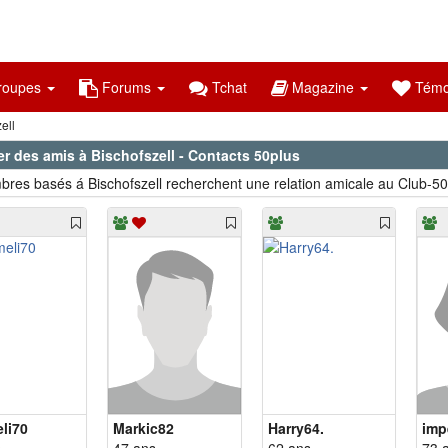
oupes
Forums
Tchat
Magazine
Témo
ell
r des amis à Bischofszell - Contacts 50plus
res basés á Bischofszell recherchent une relation amicale au Club-50
li70
Markic82
Harry64.
imp