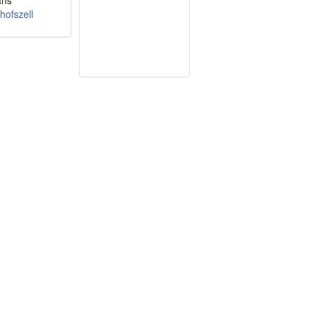
ans
hofszell