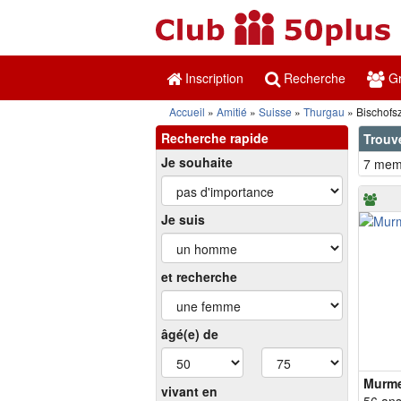
Inscription
Recherche
Gr
Accueil
Amitié
Suisse
Thurgau
Bischofsz
Recherche rapide
Trouve
Je souhaite
7 memb
Je suis
et recherche
âgé(e) de
Murme
vivant en