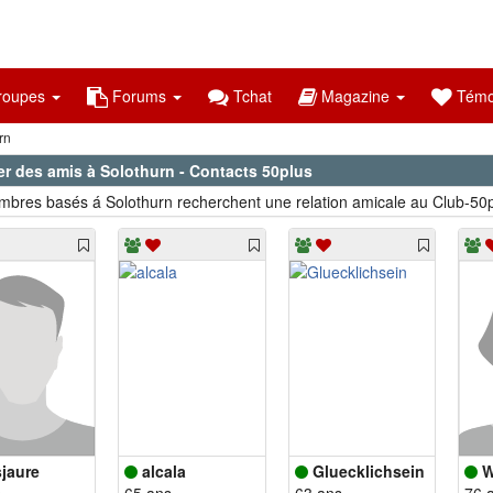
oupes
Forums
Tchat
Magazine
Témo
rn
er des amis à Solothurn - Contacts 50plus
bres basés á Solothurn recherchent une relation amicale au Club-50p
sjaure
alcala
Gluecklichsein
W