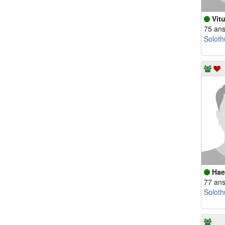
Vit
75 an
Soloth
Hae
77 an
Soloth