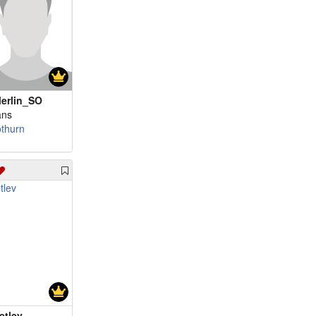
erlin_SO
ans
othurn
etlev