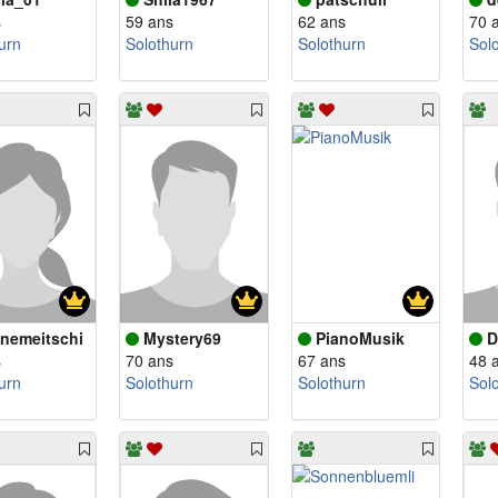
s
59 ans
62 ans
70 
urn
Solothurn
Solothurn
Sol
nemeitschi
Mystery69
PianoMusik
D
s
70 ans
67 ans
48 
urn
Solothurn
Solothurn
Sol