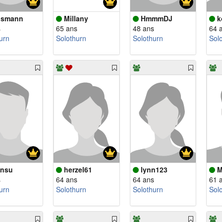
usmann
Millany
HmmmDJ
k
s
65 ans
48 ans
64 
urn
Solothurn
Solothurn
Sol
nsu
herzel61
lynn123
M
s
64 ans
64 ans
61 
urn
Solothurn
Solothurn
Sol