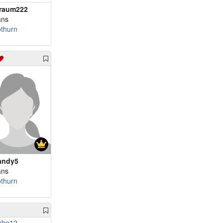
raum222
ans
othurn
andy5
ans
othurn