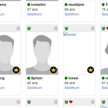
sena
tomtailor
musikjem
T
s
57 ans
66 ans
75 
urn
Solothurn
Solothurn
Sol
big
Spitzer
luessi
r
s
62 ans
64 ans
67 
urn
Solothurn
Solothurn
Sol