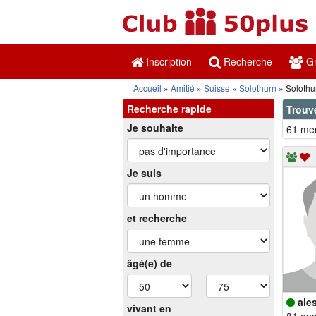
Inscription
Recherche
Gr
Accueil
Amitié
Suisse
Solothurn
Solothu
Recherche rapide
Trouv
Je souhaite
61 mem
Je suis
et recherche
âgé(e) de
ale
vivant en