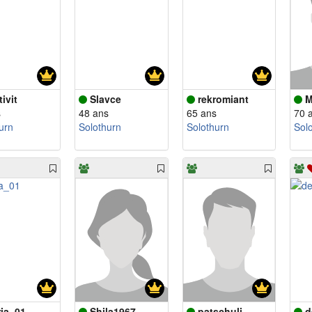
ivit
Slavce
rekromiant
M
s
48 ans
65 ans
70 
urn
Solothurn
Solothurn
Sol
ria_01
Shila1967
patschuli
d