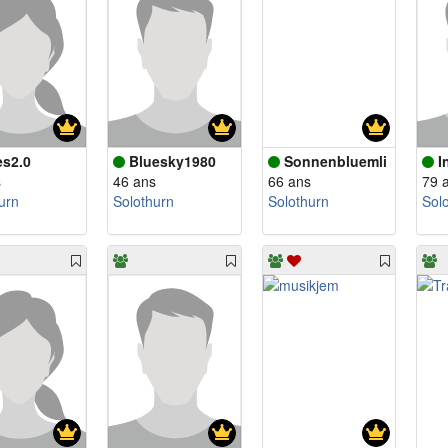
es2.0
Bluesky1980
Sonnenbluemli
I
s
46 ans
66 ans
79 
urn
Solothurn
Solothurn
Sol