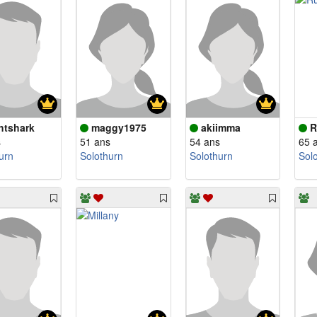
htshark
maggy1975
akiimma
R
s
51 ans
54 ans
65 
urn
Solothurn
Solothurn
Sol