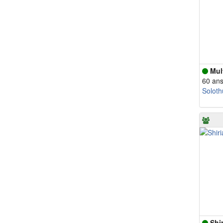
Mult
60 an
Soloth
Shi