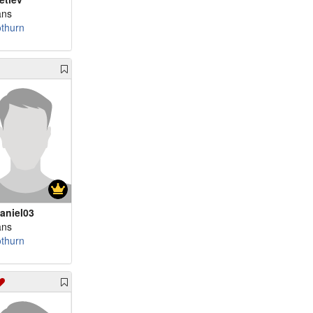
ans
othurn
aniel03
ans
othurn