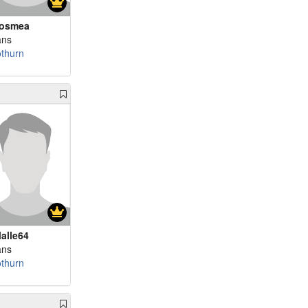
osmea
ans
othurn
alle64
ans
othurn