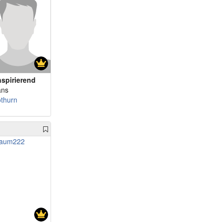
nspirierend
ans
othurn