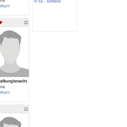
ans
m 62 - sofilena
othurn
alburgisnacht
ans
othurn