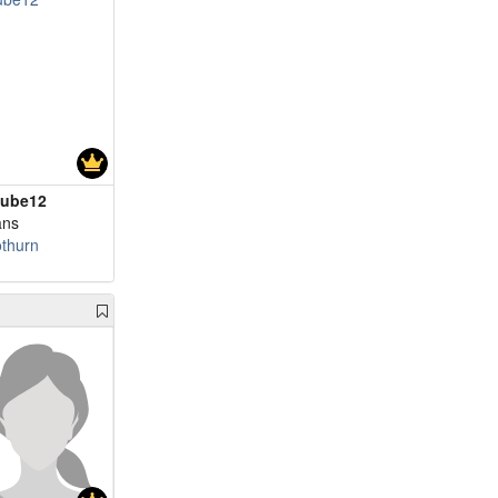
ube12
ans
othurn