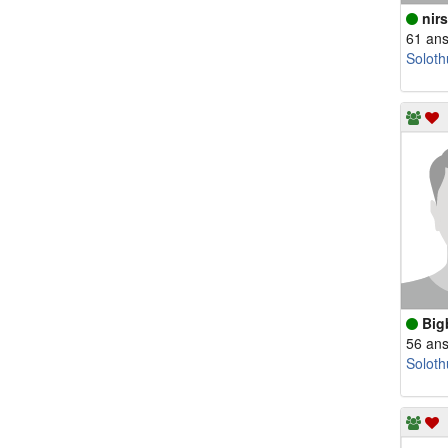
nir
61 an
Soloth
Big
56 an
Soloth