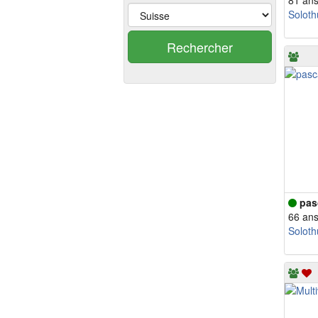
81 an
Soloth
Rechercher
pas
66 an
Soloth