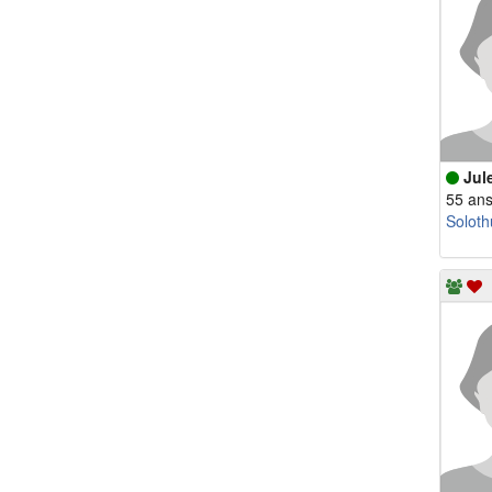
Jul
55 an
Soloth