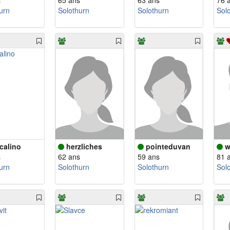
s
65 ans
63 ans
76 
urn
Solothurn
Solothurn
Sol
calino
herzliches
pointeduvan
w
s
62 ans
59 ans
81 
urn
Solothurn
Solothurn
Sol