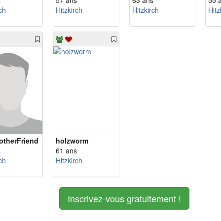
s
57 ans
63 ans
55 
ch
Hitzkirch
Hitzkirch
Hitz
otherFriend
holzworm
s
61 ans
ch
Hitzkirch
Inscrivez-vous gratuitement !