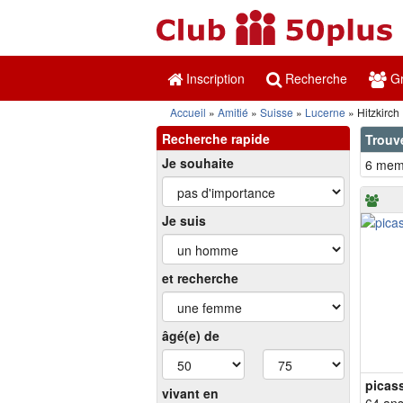
Inscription
Recherche
Gr
Accueil
Amitié
Suisse
Lucerne
Hitzkirch
Recherche rapide
Trouve
Je souhaite
6 memb
Je suis
et recherche
âgé(e) de
picas
vivant en