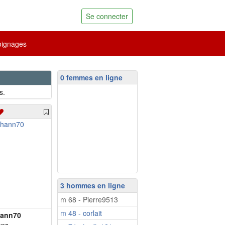
Se connecter
ignages
0 femmes en ligne
s.
3 hommes en ligne
m 68 - Pierre9513
m 48 - corlait
ann70