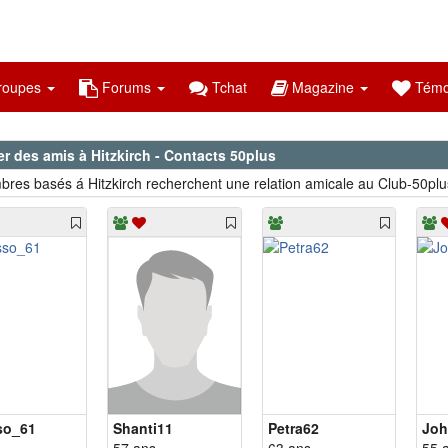
oupes
Forums
Tchat
Magazine
Témo
r des amis à Hitzkirch - Contacts 50plus
res basés á Hitzkirch recherchent une relation amicale au Club-50plu
so_61
Shanti11
Petra62
Joh