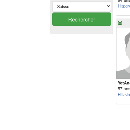
64 an
Hitzkir
Rechercher
YetAn
57 an
Hitzkir