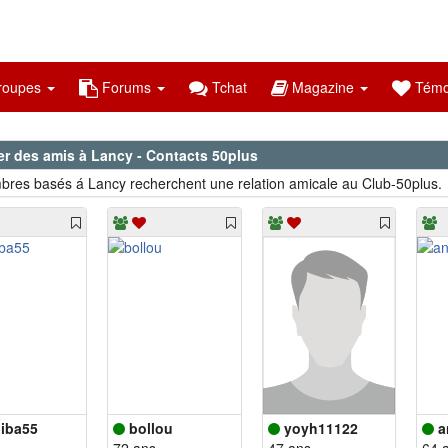
oupes
Forums
Tchat
Magazine
Témo
er des amis à Lancy - Contacts 50plus
res basés á Lancy recherchent une relation amicale au Club-50plus.
iba55
bollou
yoyh11122
a