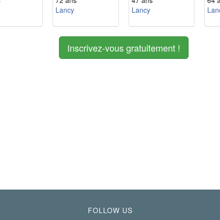
s
72 ans
47 ans
64 
Lancy
Lancy
Lan
Inscrivez-vous gratuitement !
FOLLOW US