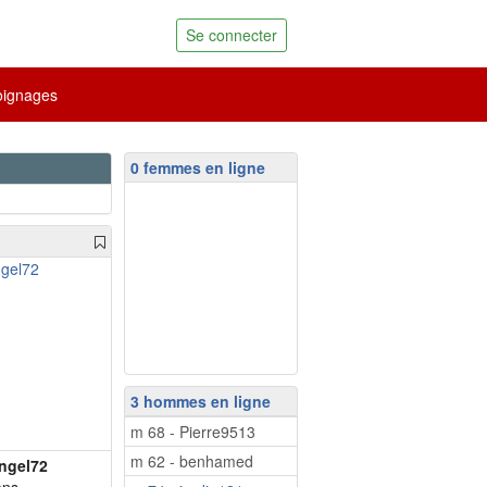
Se connecter
ignages
0 femmes en ligne
3 hommes en ligne
m 68 - Pierre9513
m 62 - benhamed
ngel72