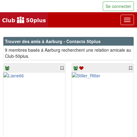
Se connecter
Togg
navig
Trouver des amis à Aarburg - Contacts 50plus
9 membres basés á Aarburg recherchent une relation amicale au
Club-50plus.