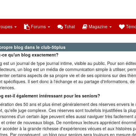
oupes
Forums
Tchat
Magazine
Témo
propre blog dans le club-50plus
t-ce qu'un blog exactement?
g est un journal de type journal intime, visible au public. Pour son édite
 lecteurs, un blog est un média de communication simple à utiliser, per
enter certains aspects de sa propre vie et de ses opinions sur des thè
t spécifiques. Il sert donc à l'échange et au partage d'informations, d
riences.
g est-il également intéressant pour les seniors?
ération des 50 ans et plus émet généralement des réserves envers l
et, qu'elle juge complexe. Ces réserves sont toutefois injustifiées la plu
rsonnes d'un certain âge peuvent elles aussi naviguer très facilement 
 et créer de nouveaux blogs. De nombreux lecteurs apprécient énormém
r accéder à la grande richesse d'expériences vécues et aux histoires 
tres. Par conséquent, un blog pour seniors sera toujours en mesure de