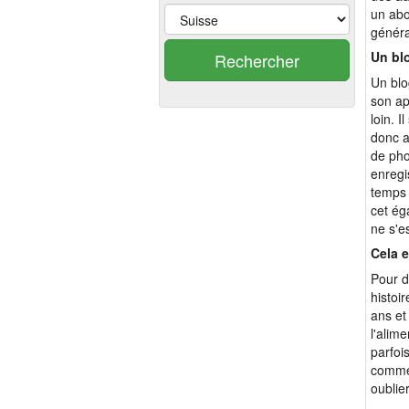
un abo
généra
Un blo
Rechercher
Un blo
son ap
loin. 
donc a
de pho
enregi
temps 
cet ég
ne s'e
Cela e
Pour d
histoi
ans et
l'alim
parfoi
commen
oublie