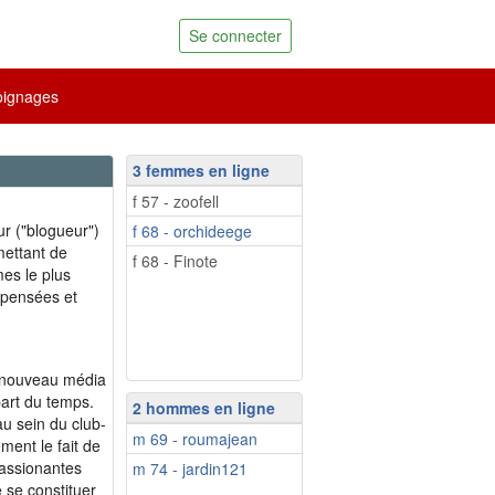
Se connecter
ignages
3 femmes en ligne
f 57 - zoofell
ur ("blogueur")
f 68 - orchideege
mettant de
f 68 - Finote
mes le plus
e pensées et
e nouveau média
part du temps.
2 hommes en ligne
au sein du club-
m 69 - roumajean
ent le fait de
passionantes
m 74 - jardin121
 se constituer