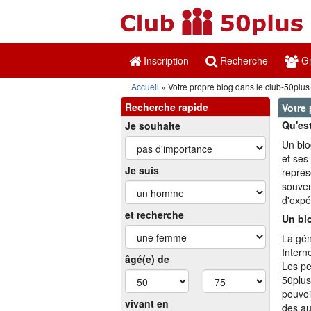
Inscription
Recherche
Gr
Accueil
Votre propre blog dans le club-50plus
Recherche rapide
Votre 
Qu'es
Je souhaite
Un blo
et ses
Je suis
représ
souven
d'expé
et recherche
Un blo
La gén
Intern
âgé(e) de
Les pe
50plus
pouvoi
vivant en
des au