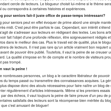
ndant cercle de lecteurs. Le blogueur choisit lui-même si le thème ser
l ou correspondra à certaines histoires et expériences.
g pour seniors fait-il juste office de passe-temps intéressant?
g pour seniors peut en effet évoquer de prime abord une simple maniè
rès-midi. C'est peut-être parfois le cas. Cependant, son intérêt s'éten
Il s'agit de s'adresser aux lecteurs en rédigeant des textes. Les bons art
voir fait l'objet d'une profonde réflexion, être soigneusement rédigés 
tos dans le meilleur des cas. Plus le travail est de qualité, plus le blog
strera de lecteurs. Il n'est pas rare qu'un article vraiment bon requiert
avant de pouvoir être publié. Toutefois, il vaut la peine de se creuser u
ard. La qualité s'impose en fin de compte et le nombre de visiteurs pro
st pas trompé.
n vaut la peine !
e nombreuses personnes, un blog a le caractère libérateur de pouvoir
res du temps passé ou transmettre des connaissances acquises. La gé
 plus dispose donc des atouts nécessaires pour faire naître un blog de 
enter régulièrement d'articles intéressants. Même si les premiers essais
s par des échecs, il vaut toujours la peine de faire preuve d'un peu de p
taires satisfaits des lecteurs sont la récompense bien méritée du blo
r que c'est amusant de bloguer!