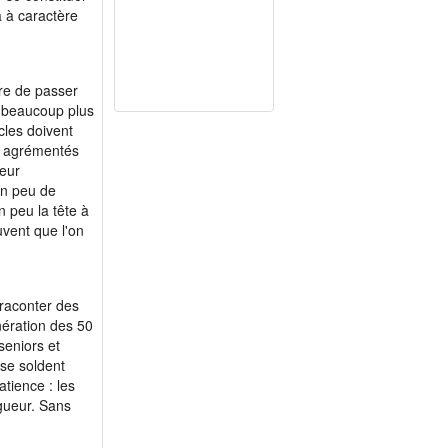
a à caractère
re de passer
d beaucoup plus
icles doivent
et agrémentés
ueur
 un peu de
n peu la tête à
uvent que l'on
 raconter des
nération des 50
seniors et
 se soldent
atience : les
gueur. Sans