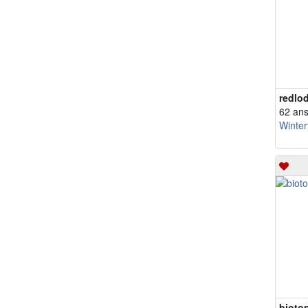
redlo
62 an
Winter
bioto