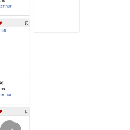
ans
terthur
56
ans
terthur