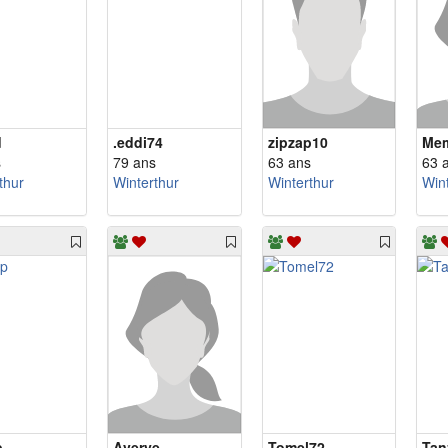
d
.eddi74
zipzap10
Mem
s
79 ans
63 ans
63 
thur
Winterthur
Winterthur
Win
p
Averye
Tomel72
Tan