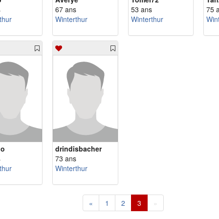
s
67 ans
53 ans
75 
thur
Winterthur
Winterthur
Win
no
drindisbacher
s
73 ans
thur
Winterthur
«
1
2
3
»