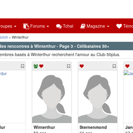
oupes
Forums
Tchat
Magazine
Témo
ürich
Winterthur
des rencontres à Winterthur - Page 3 - Célibataires 50+
mbres basés á Winterthur recherchent l'amour au Club-50plus.
dur
Winterthur
Sternenmond
Jan