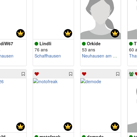
diW67
Lindli
Orkide
T
s
76 ans
53 ans
60 
fhausen
Schaffhausen
Neuhausen am Rheinfall
Tha
o26
motofreak
demode
t