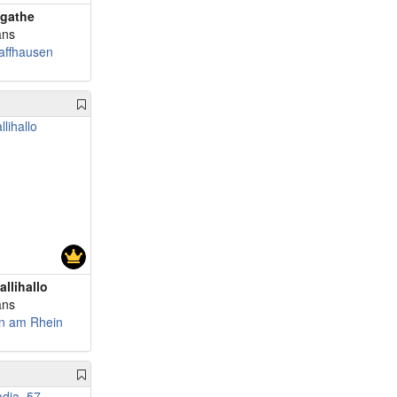
gathe
ans
affhausen
allihallo
ans
in am Rhein