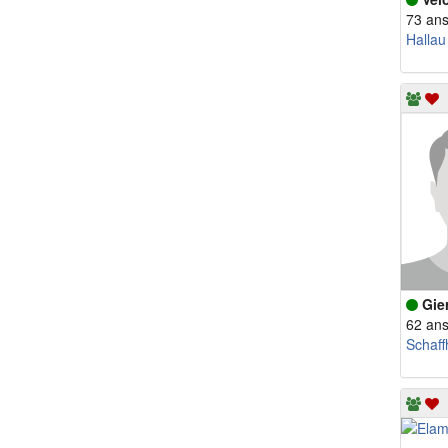
73 an
Hallau
Gie
62 an
Schaf