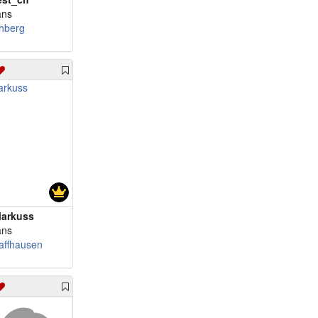
ans
hberg
arkuss
ans
affhausen