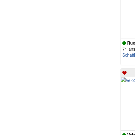
Rue
71 an
Schaf
Vel