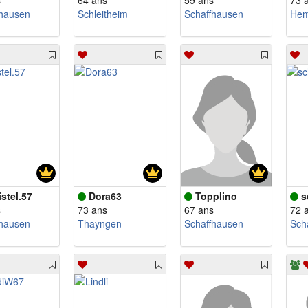
s
64 ans
59 ans
73 
fhausen
Schleitheim
Schaffhausen
Hem
istel.57
Dora63
Topplino
s
s
73 ans
67 ans
72 
fhausen
Thayngen
Schaffhausen
Sch