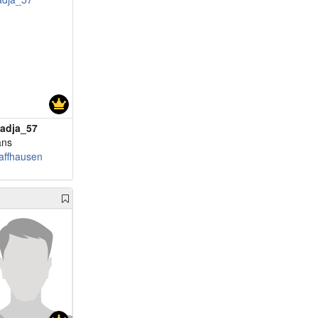
adja_57
ans
affhausen