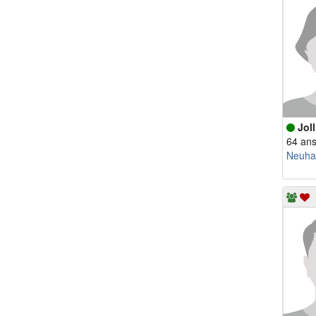
Joll
64 an