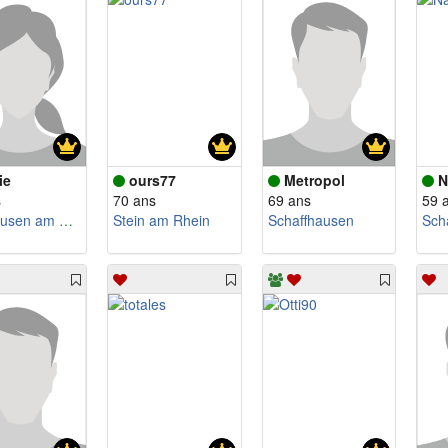
ie
ours77
Metropol
N
s
70 ans
69 ans
59 
Neuhausen am Rheinfall
Stein am Rhein
Schaffhausen
Sch