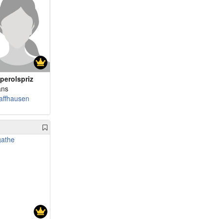
perolspriz
ans
affhausen