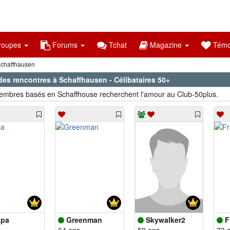
oupes
Forums
Tchat
Magazine
Témo
chaffhausen
des rencontres à Schaffhausen - Célibataires 50+
mbres basés en Schaffhouse recherchent l'amour au Club-50plus.
ipa
Greenman
Skywalker2
F