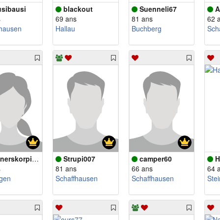
sibausi
blackout
Suenneli67
A
s
69 ans
81 ans
62 
fhausen
Hallau
Buchberg
Sch
nerskorpion
Strupi007
camper60
H
s
81 ans
66 ans
64 
gen
Schaffhausen
Schaffhausen
Ste