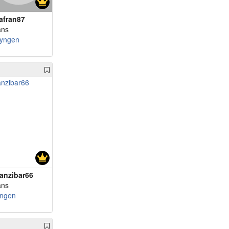
afran87
ans
yngen
anzibar66
ans
ingen