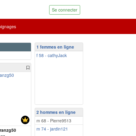
Se connecter
ignages
1 femmes en ligne
f 58 - cathyJack
2 hommes en ligne
m 68 - Pierre9513
m 74 - jardin121
ranzg50