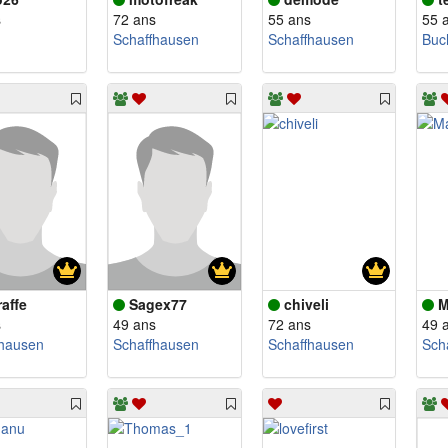
s
72 ans
55 ans
55 
Schaffhausen
Schaffhausen
Buc
raffe
Sagex77
chiveli
M
s
49 ans
72 ans
49 
fhausen
Schaffhausen
Schaffhausen
Sch