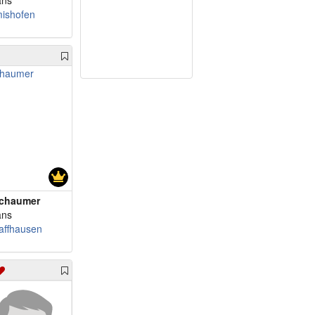
ans
ishofen
chaumer
ans
affhausen