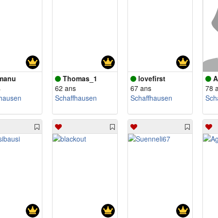
manu
Thomas_1
lovefirst
A
s
62 ans
67 ans
78 
fhausen
Schaffhausen
Schaffhausen
Sch