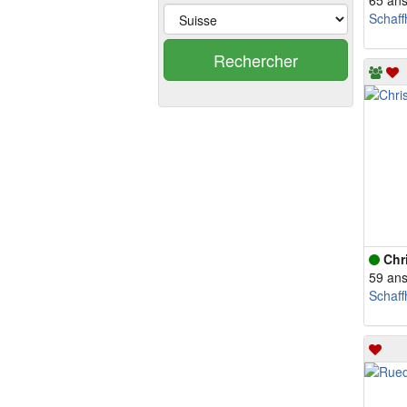
65 an
Schaf
Rechercher
Chr
59 an
Schaf