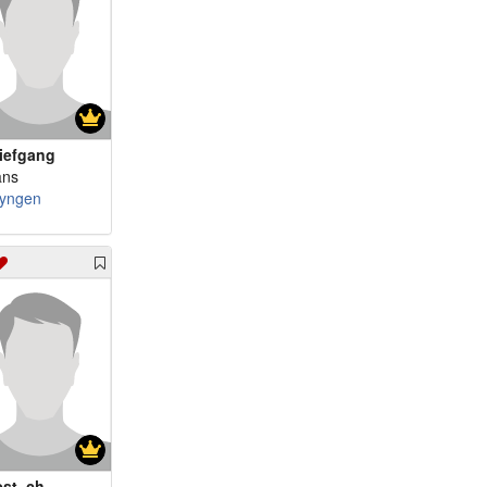
iefgang
ans
yngen
est_ch