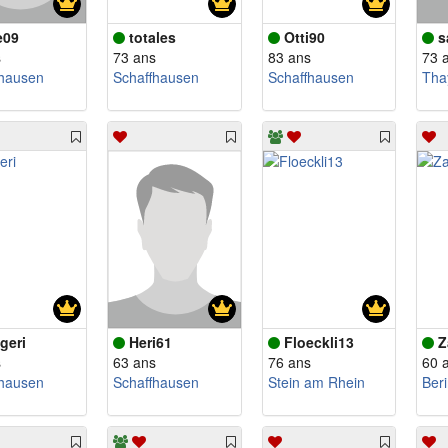
e09
totales
Otti90
s
s
73 ans
83 ans
73 
fhausen
Schaffhausen
Schaffhausen
Tha
geri
Heri61
Floeckli13
Z
s
63 ans
76 ans
60 
fhausen
Schaffhausen
Stein am Rhein
Ber