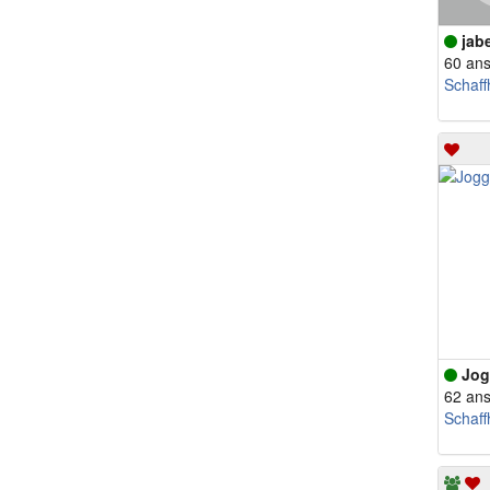
jab
60 an
Schaf
Jog
62 an
Schaf