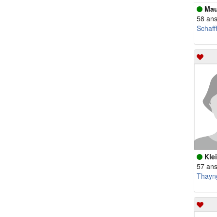
Mau
58 an
Schaf
Klei
57 an
Thayn