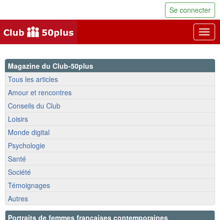
Se connecter
Togg
navig
Magazine du Club-50plus
Tous les articles
Amour et rencontres
Conseils du Club
Loisirs
Monde digital
Psychologie
Santé
Société
Témoignages
Autres
Portraits de femmes françaises contemporaines