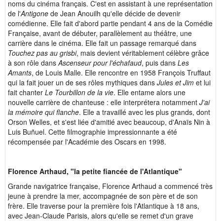
noms du cinéma français. C'est en assistant à une représentation
de l'
Antigone
de Jean Anouilh qu'elle décide de devenir
comédienne. Elle fait d'abord partie pendant 4 ans de la Comédie
Française, avant de débuter, parallèlement au théâtre, une
carrière dans le cinéma. Elle fait un passage remarqué dans
Touchez pas au grisbi
, mais devient véritablement célèbre grâce
à son rôle dans
Ascenseur pour l'échafaud
, puis dans
Les
Amants
, de Louis Malle. Elle rencontre en 1958 François Truffaut
qui la fait jouer un de ses rôles mythiques dans
Jules et Jim
et lui
fait chanter
Le Tourbillon de la vie
. Elle entame alors une
nouvelle carrière de chanteuse : elle interprétera notamment
J'ai
la mémoire qui flanche
. Elle a travaillé avec les plus grands, dont
Orson Welles, et s'est liée d'amitié avec beaucoup, d'Anaïs Nin à
Luis Buñuel. Cette filmographie impressionnante a été
récompensée par l'Académie des Oscars en 1998.
Florence Arthaud, "la petite fiancée de l'Atlantique"
Grande navigatrice française, Florence Arthaud a commencé très
jeune à prendre la mer, accompagnée de son père et de son
frère. Elle traverse pour la première fois l'Atlantique à 18 ans,
avec Jean-Claude Parisis, alors qu'elle se remet d'un grave