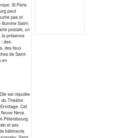
rope. Si Paris
urg peut
couche pas et
 illumine Saint-
arte postale, un
, la présence
 : des
s, des feux
nches de Saint-
s en
Elle est réputée
 du Théâtre
l Ermitage. Cet
 fleuve Neva.
nt-Pétersbourg.
vski et ses
de bâtiments
Kazansky, Saint