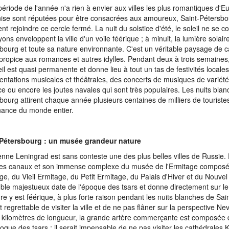
période de l'année n'a rien à envier aux villes les plus romantiques d'Eu
ise sont réputées pour être consacrées aux amoureux, Saint-Pétersbo
nt rejoindre ce cercle fermé. La nuit du solstice d'été, le soleil ne se 
ons enveloppent la ville d'un voile féérique ; à minuit, la lumière solaire
bourg et toute sa nature environnante. C'est un véritable paysage de c
propice aux romances et autres idylles. Pendant deux à trois semaines
eil est quasi permanente et donne lieu à tout un tas de festivités locales
entations musicales et théâtrales, des concerts de musiques de variété
fice ou encore les joutes navales qui sont très populaires. Les nuits bla
bourg attirent chaque année plusieurs centaines de milliers de touriste
nance du monde entier.
-Pétersbourg : un musée grandeur nature
enne Leningrad est sans conteste une des plus belles villes de Russie. 
es canaux et son immense complexe du musée de l'Ermitage composé
ge, du Vieil Ermitage, du Petit Ermitage, du Palais d'Hiver et du Nouve
le majestueux date de l'époque des tsars et donne directement sur le
re y est féérique, à plus forte raison pendant les nuits blanches de Sai
it regrettable de visiter la ville et de ne pas flâner sur la perspective Ne
 kilomètres de longueur, la grande artère commerçante est composée 
poque des tsars ; il serait impensable de ne pas visiter les cathédrales 