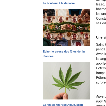
Le bonheur à la danoise
Isaac,
bâtime
les un
Consta
ses éd
Une vi
Saint-
pendan
Eviter le stress des fêtes de fin
Avec l
d'année
la lan
appris
Péters
frança
Péters
surpre
Alors 
pour l
Cannabis thérapeutique, bilan
article