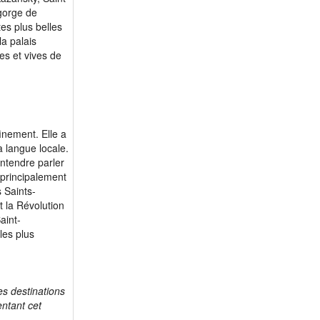
egorge de
tes plus belles
la palais
es et vives de
finement. Elle a
a langue locale.
entendre parler
 principalement
s Saints-
 la Révolution
aint-
les plus
es destinations
ntant cet