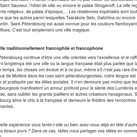
 Saint Sauveur, l'hôtel de ville ou encore le palais Stroganoff. La ville r
nts religieux, de palais d'époque,... Les résidences impériales sont tou
es que les autres parmi lesquelles Tsarskoïe Selo, Gatchina ou encore 
ntin. Saint-Pétersbourg est aussi connue pour les couleurs flamboyant
ifices. C'est tout simplement une ville magique.
lle traditionnellement francophile et francophone
Pétersbourg continue d'être une ville orientée vers l'excellence et le raf
t longtemps été une ville où la langue française était plus parlée que l
e temps, les choses ont évolué et à ce jour, même s'il n'est pas rare d'
gue de Molière dans les rues saint-pétersbourgeoises, notre langue est
e et pratiquée par les élites sociales. Il n'en demeure pas moins que le
bourgeois manifestent un amour profond pour le siècle des Lumières et
ise, sans oublier les grands joailliers et autres créateurs hexagonaux. S
bourg aime le chic à la française et demeure le théâtre des rencontres 
nantes.
cette expérience vous tente-t-elle ou bien avez-vous déjà en tête d'autr
es beaux jours ? Dans ce cas, faites nous partager vos idées en comme
 !