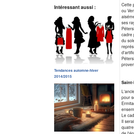
Cette 
Intéressant aussi :
ou Ven
aiséme
ses ray
Péters
cadre 
du sol
représ
d'arti
Péters
prove
Tendances automne-hiver
2014/2015
Saint
L'anci
pour s
Ermita
ensemb
Le cad
Il sera
quatre
de l'é