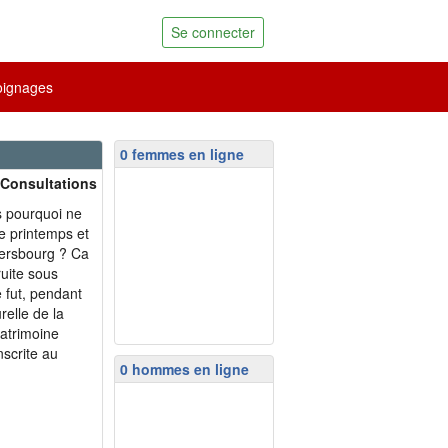
Se connecter
ignages
0 femmes en ligne
 Consultations
ors pourquoi ne
e printemps et
tersbourg ? Ca
uite sous
e fut, pendant
urelle de la
patrimoine
nscrite au
0 hommes en ligne