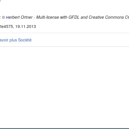
: ©
erbert Ortner - Multi-license with GFDL and Creative Commons C
H
tte4575, 19.11.2013
voir plus Société