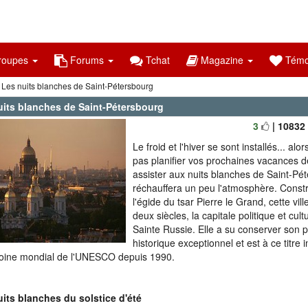
oupes
Forums
Tchat
Magazine
Témo
 Les nuits blanches de Saint-Pétersbourg
uits blanches de Saint-Pétersbourg
3
| 10832
Le froid et l'hiver se sont installés... al
pas planifier vos prochaines vacances d
assister aux nuits blanches de Saint-Pé
réchauffera un peu l'atmosphère. Constr
l'égide du tsar Pierre le Grand, cette vill
deux siècles, la capitale politique et cult
Sainte Russie. Elle a su conserver son 
historique exceptionnel et est à ce titre i
oine mondial de l'UNESCO depuis 1990.
its blanches du solstice d'été