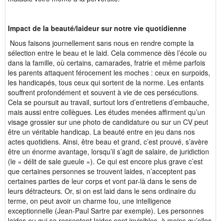
Impact de la beauté/laideur sur notre vie quotidienne
Nous faisons journellement sans nous en rendre compte la
sélection entre le beau et le laid. Cela commence dès l’école ou
dans la famille, où certains, camarades, fratrie et même parfois
les parents attaquent férocement les moches : ceux en surpoids,
les handicapés, tous ceux qui sortent de la norme. Les enfants
souffrent profondément et souvent à vie de ces persécutions.
Cela se poursuit au travail, surtout lors d’entretiens d’embauche,
mais aussi entre collègues. Les études menées affirment qu’un
visage grossier sur une photo de candidature ou sur un CV peut
être un véritable handicap. La beauté entre en jeu dans nos
actes quotidiens. Ainsi, être beau et grand, c’est prouvé, s’avère
être un énorme avantage, lorsqu’il s’agit de salaire, de juridiction
(le « délit de sale gueule »). Ce qui est encore plus grave c’est
que certaines personnes se trouvent laides, n’acceptent pas
certaines parties de leur corps et vont par-là dans le sens de
leurs détracteurs. Or, si on est laid dans le sens ordinaire du
terme, on peut avoir un charme fou, une intelligence
exceptionnelle (Jean-Paul Sartre par exemple). Les personnes
laides ou qui se ressentent laides sont invisibles, à moins qu’elles