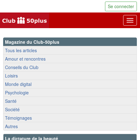
Se connecter
Togg
navig
Magazine du Club-50plus
Tous les articles
Amour et rencontres
Conseils du Club
Loisirs
Monde digital
Psychologie
Santé
Société
Témoignages
Autres
La dictature de la beauté