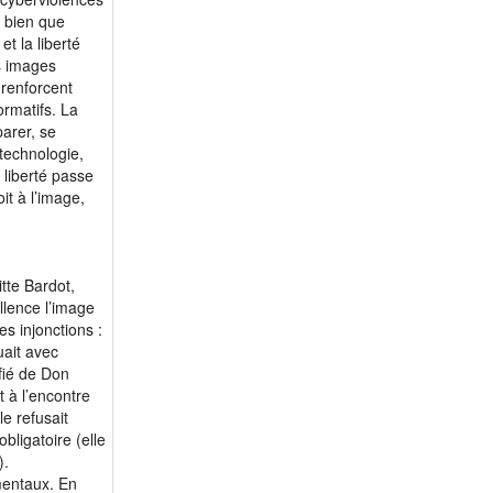
, bien que
et la liberté
es images
 renforcent
rmatifs. La
parer, se
 technologie,
a liberté passe
it à l’image,
itte Bardot,
llence l’image
s injonctions :
uait avec
fié de Don
 à l’encontre
e refusait
obligatoire (elle
).
mentaux. En