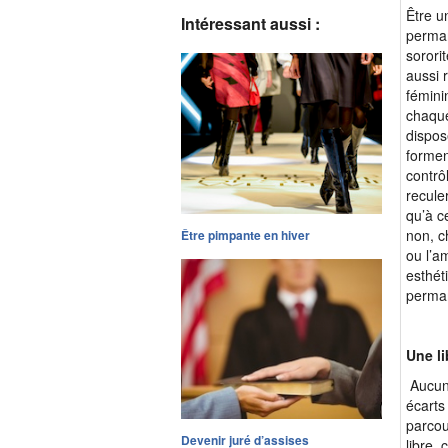
Être u
Intéressant aussi :
perman
sorori
aussi 
fémini
chaque
dispos
formen
contrô
recule
qu’à c
non, c
Être pimpante en hiver
ou l’a
esthét
perman
Une l
Aucun
écarts
parcou
Devenir juré d’assises
libre,