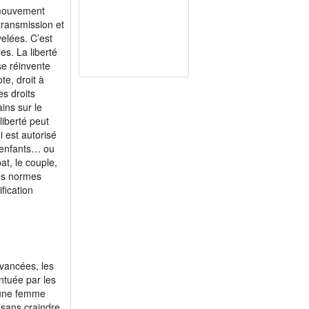
n mouvement
transmission et
velées. C’est
s. La liberté
se réinvente
te, droit à
es droits
ins sur le
liberté peut
i est autorisé
s enfants… ou
at, le couple,
des normes
fication
avancées, les
ntuée par les
e une femme
— sans craindre