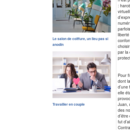
: harc
virtue
d’expr
numéri
parfoi
libert
Le salon de coiffure, un lieu pas si
confor
anodin
choisi
par la
protec
Pour f
dont l
d’une 
elle é
provoc
Juan, 
Travailler en couple
des no
d’être 
fut d’
Contra