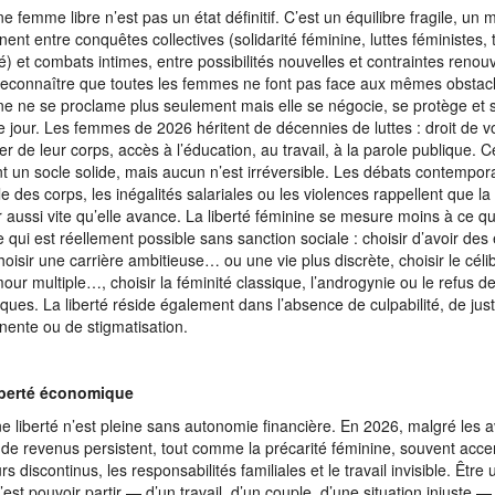
ne femme libre n’est pas un état définitif. C’est un équilibre fragile, u
ent entre conquêtes collectives (solidarité féminine, luttes féministes, 
té) et combats intimes, entre possibilités nouvelles et contraintes renou
reconnaître que toutes les femmes ne font pas face aux mêmes obstacle
ne ne se proclame plus seulement mais elle se négocie, se protège et 
 jour. Les femmes de 2026 héritent de décennies de luttes : droit de vo
er de leur corps, accès à l’éducation, au travail, à la parole publique. C
t un socle solide, mais aucun n’est irréversible. Les débats contempora
le des corps, les inégalités salariales ou les violences rappellent que la 
r aussi vite qu’elle avance. La liberté féminine se mesure moins à ce qu
e qui est réellement possible sans sanction sociale : choisir d’avoir de
hoisir une carrière ambitieuse… ou une vie plus discrète, choisir le célib
mour multiple…, choisir la féminité classique, l’androgynie ou le refus 
iques. La liberté réside également dans l’absence de culpabilité, de justi
ente ou de stigmatisation.
iberté économique
e liberté n’est pleine sans autonomie financière. En 2026, malgré les 
 de revenus persistent, tout comme la précarité féminine, souvent acce
rs discontinus, les responsabilités familiales et le travail invisible. Êtr
 c’est pouvoir partir — d’un travail, d’un couple, d’une situation injuste 