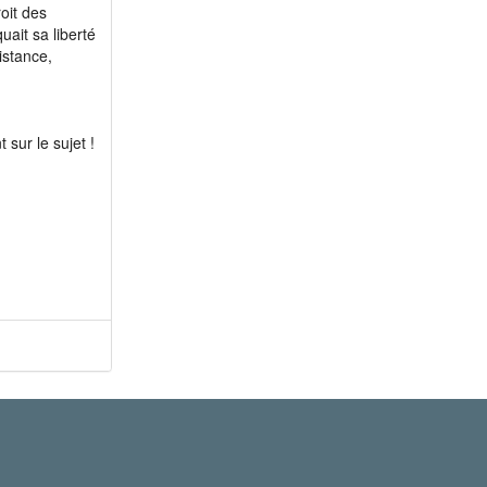
roit des
uait sa liberté
istance,
sur le sujet !