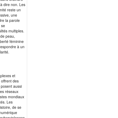
 à dire non. Les
mité reste un
ssive, une
re la parole
 se
ités multiples.
r de peau,
iberté féminine
orrespondre à un
arité.
plexes et
 offrent des
s posent aussi
 Les réseaux
istes mondiaux
tés. Les
stoire, de se
é numérique
 cyberviolences