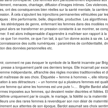
èlement, menaces, chantage, diffusion d’images intimes. Ces violences
lles, ont des conséquences bien réelles sur la santé mentale, la carrière 
ession. À cela s’ajoutent les injonctions permanentes véhiculées par l
ques : être performante, belle, disponible, productive. Les algorithmes
s les stéréotypes de genre, enfermant les femmes dans des modèles no
é peut alors se transformer en pression constante à se montrer, se com
mer. Il est alors indispensable d’apprendre à maîtriser son rapport à la
r ce que l’on montre, ce que l’on tait, à qui l’on donne accès à sa vie. L
 connaissance des outils numériques : paramètres de confidentialité, dro
tion des données personnelles etc.
inir, comment ne pas évoquer le symbole de la
liberté incarnée par Brig
a presse a longuement parlé ces derniers temps. Elle incarnait par exce
femme indépendante, affranchie des règles morales traditionnelles et de
tait maîtresse de ses choix. Étiquetée « femme à hommes », elle rétorq
ation à ses détracteurs : « un homme qui a plusieurs femmes est quali
une femme qui aime les hommes est une pute !»… Brigitte Bardot allait
rmes imposées aux femmes, qui devaient rester discrètes et fidèles. Ell
définie uniquement par le couple, le mariage, la fidélité ou la maternité 
ailleurs une des rares femmes à revendiquer son non désir de maternité
irement aux attentes de son époque, Bardot assumait ses choix senti