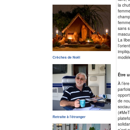
la chu
femmes
champ 
femme 
sans s
mascul
La lib
l’orie
impliq
modèle
Crèches de Noël
Être u
À l’èr
parfoi
opport
de nou
sociau
(#MeTo
Retraite à l'étranger
platef
solida
n’est 