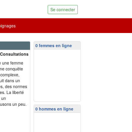
Se connecter
ignages
0 femmes en ligne
 Consultations
re une femme
 une conquête
é complexe,
ruit dans un
és, des normes
es. La liberté
t un
usons un peu.
0 hommes en ligne