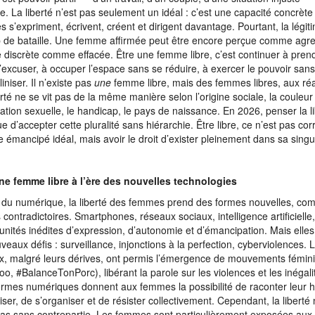
te. La liberté n’est pas seulement un idéal : c’est une capacité concrète
 s’expriment, écrivent, créent et dirigent davantage. Pourtant, la légiti
de bataille. Une femme affirmée peut être encore perçue comme agre
discrète comme effacée. Être une femme libre, c’est continuer à prend
’excuser, à occuper l’espace sans se réduire, à exercer le pouvoir sans
iniser. Il n’existe pas
une
femme libre, mais des femmes libres, aux réal
erté ne se vit pas de la même manière selon l’origine sociale, la couleu
ntation sexuelle, le handicap, le pays de naissance. En 2026, penser la l
ue d’accepter cette pluralité sans hiérarchie. Être libre, ce n’est pas c
 émancipé idéal, mais avoir le droit d’exister pleinement dans sa singul
ne femme libre à l’ère des nouvelles technologies
e du numérique, la liberté des femmes prend des formes nouvelles, com
s contradictoires. Smartphones, réseaux sociaux, intelligence artificielle,
unités inédites d’expression, d’autonomie et d’émancipation. Mais elle
veaux défis : surveillance, injonctions à la perfection, cyberviolences.
x, malgré leurs dérives, ont permis l’émergence de mouvements fémin
o, #BalanceTonPorc), libérant la parole sur les violences et les inégali
ormes numériques donnent aux femmes la possibilité de raconter leur hi
riser, de s’organiser et de résister collectivement. Cependant, la libert
pas sans contrepartie. Les femmes sont particulièrement exposées aux