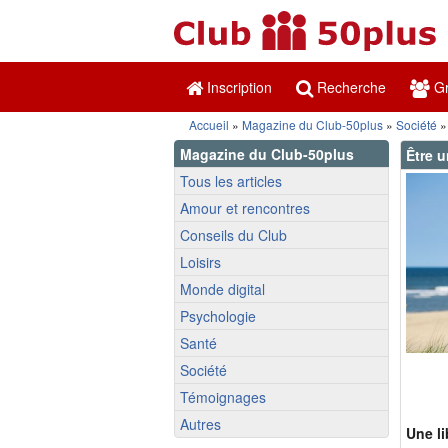
Inscription
Recherche
Gr
Accueil
»
Magazine du Club-50plus
»
Société
»
Magazine du Club-50plus
Être u
Tous les articles
Amour et rencontres
Conseils du Club
Loisirs
Monde digital
Psychologie
Santé
Société
Témoignages
Autres
Une li