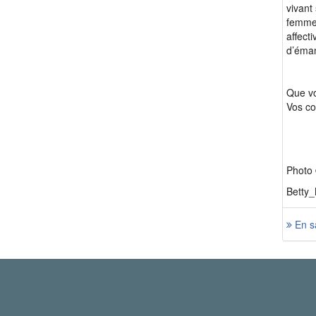
vivant
femmes
affect
d’éman
Que vo
Vos co
Photo 
Betty_
En sa