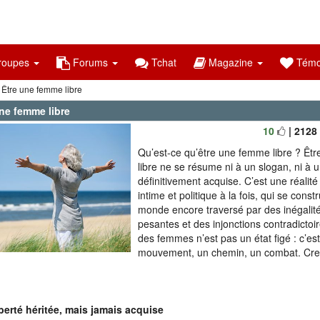
oupes
Forums
Tchat
Magazine
Témo
 Être une femme libre
ne femme libre
10
| 2128
Qu’est-ce qu’être une femme libre ? Êt
libre ne se résume ni à un slogan, ni à
définitivement acquise. C’est une réalit
intime et politique à la fois, qui se const
monde encore traversé par des inégalit
pesantes et des injonctions contradictoir
des femmes n’est pas un état figé : c’es
mouvement, un chemin, un combat. Cre
berté héritée, mais jamais acquise