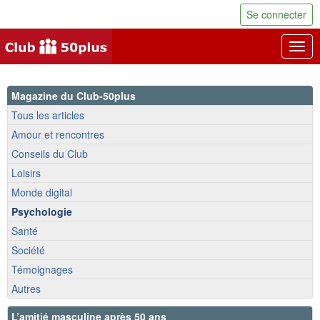
Se connecter
Togg
navig
Magazine du Club-50plus
Tous les articles
Amour et rencontres
Conseils du Club
Loisirs
Monde digital
Psychologie
Santé
Société
Témoignages
Autres
L’amitié masculine après 50 ans