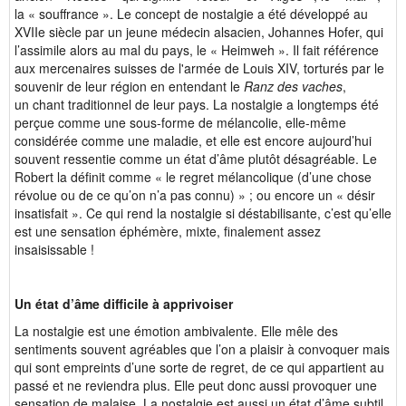
la « souffrance ». Le concept de nostalgie a été développé au
XVIIe siècle par un jeune médecin alsacien, Johannes Hofer, qui
l’assimile alors au mal du pays, le « Heimweh ». Il fait référence
aux mercenaires suisses de l'armée de Louis XIV, torturés par le
souvenir de leur région en entendant le
Ranz des vaches
,
un chant traditionnel de leur pays. La nostalgie a longtemps été
perçue comme une sous-forme de mélancolie, elle-même
considérée comme une maladie, et elle est encore aujourd’hui
souvent ressentie comme un état d’âme plutôt désagréable. Le
Robert la définit comme « le regret mélancolique (d’une chose
révolue ou de ce qu’on n’a pas connu) » ; ou encore un « désir
insatisfait ». Ce qui rend la nostalgie si déstabilisante, c’est qu’elle
est une sensation éphémère, mixte, finalement assez
insaisissable !
Un état d’âme difficile à apprivoiser
La nostalgie est une émotion ambivalente. Elle mêle des
sentiments souvent agréables que l’on a plaisir à convoquer mais
qui sont empreints d’une sorte de regret, de ce qui appartient au
passé et ne reviendra plus. Elle peut donc aussi provoquer une
sensation de malaise. La nostalgie est aussi un état d’âme subtil