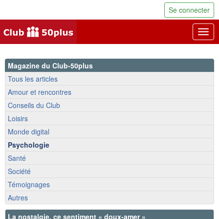
Se connecter
Togg
navig
Magazine du Club-50plus
Tous les articles
Amour et rencontres
Conseils du Club
Loisirs
Monde digital
Psychologie
Santé
Société
Témoignages
Autres
La nostalgie, ce sentiment « doux-amer »