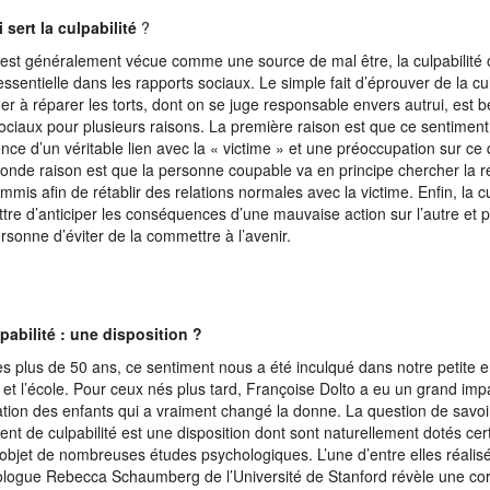
 sert la culpabilité
?
e est généralement vécue comme une source de mal être, la culpabilité
essentielle dans les rapports sociaux. Le simple fait d’éprouver de la cul
er à réparer les torts, dont on se juge responsable envers autrui, est 
sociaux pour plusieurs raisons. La première raison est que ce sentimen
tence d’un véritable lien avec la « victime » et une préoccupation sur ce 
onde raison est que la personne coupable va en principe chercher la r
mmis afin de rétablir des relations normales avec la victime. Enfin, la cu
tre d’anticiper les conséquences d’une mauvaise action sur l’autre et p
ersonne d’éviter de la commettre à l’avenir.
pabilité : une disposition ?
es plus de 50 ans, ce sentiment nous a été inculqué dans notre petite e
e et l’école. Pour ceux nés plus tard, Françoise Dolto a eu un grand imp
ation des enfants qui a vraiment changé la donne. La question de savoir
ent de culpabilité est une disposition dont sont naturellement dotés cer
 l’objet de nombreuses études psychologiques. L’une d’entre elles réalis
logue Rebecca Schaumberg de l’Université de Stanford révèle une corr