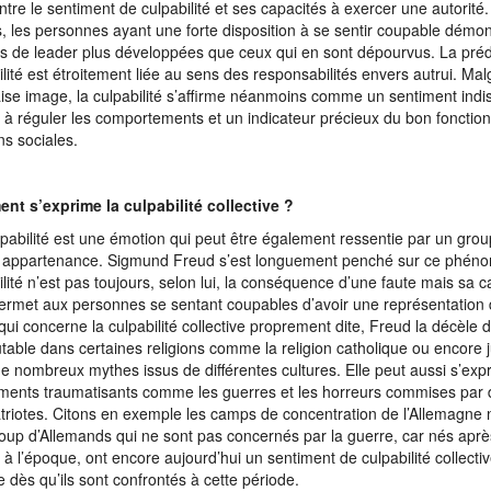
entre le sentiment de culpabilité et ses capacités à exercer une autorité
, les personnes ayant une forte disposition à se sentir coupable démon
és de leader plus développées que ceux qui en sont dépourvus. La prédi
ilité est étroitement liée au sens des responsabilités envers autrui. Mal
se image, la culpabilité s’affirme néanmoins comme un sentiment ind
 à réguler les comportements et un indicateur précieux du bon foncti
ons sociales.
t s’exprime la culpabilité collective ?
pabilité est une émotion qui peut être également ressentie par un grou
appartenance. Sigmund Freud s’est longuement penché sur ce phén
ilité n’est pas toujours, selon lui, la conséquence d’une faute mais sa
ermet aux personnes se sentant coupables d’avoir une représentation d
qui concerne la culpabilité collective proprement dite, Freud la décèle
utable dans certaines religions comme la religion catholique ou encore j
e nombreux mythes issus de différentes cultures. Elle peut aussi s’exp
ents traumatisants comme les guerres et les horreurs commises par 
riotes. Citons en exemple les camps de concentration de l’Allemagne 
up d’Allemands qui ne sont pas concernés par la guerre, car nés aprè
 à l’époque, ont encore aujourd’hui un sentiment de culpabilité collective
e dès qu’ils sont confrontés à cette période.