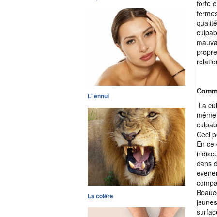
forte 
termes
qualit
culpab
mauvai
propre
relati
Commen
L' ennui
La cul
même 
culpab
Ceci p
En ce 
indisc
dans d
événem
compat
Beauco
La colère
jeunes
surfac