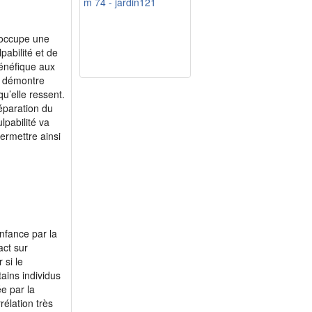
m 74 - jardin121
 occupe une
pabilité et de
bénéfique aux
t démontre
qu’elle ressent.
éparation du
lpabilité va
ermettre ainsi
nfance par la
act sur
 si le
tains individus
ée par la
élation très