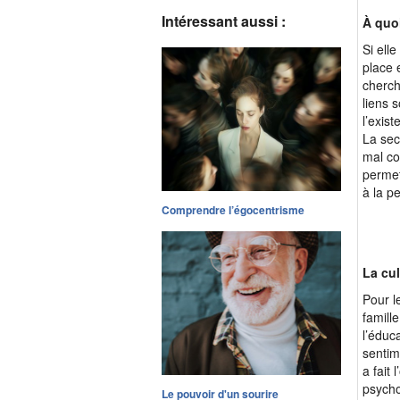
Intéressant aussi :
À quoi
Si ell
place 
cherch
liens 
l’exis
La sec
mal co
permet
à la p
Comprendre l’égocentrisme
La cul
Pour l
famill
l’éduc
sentim
a fait
psycho
Le pouvoir d'un sourire