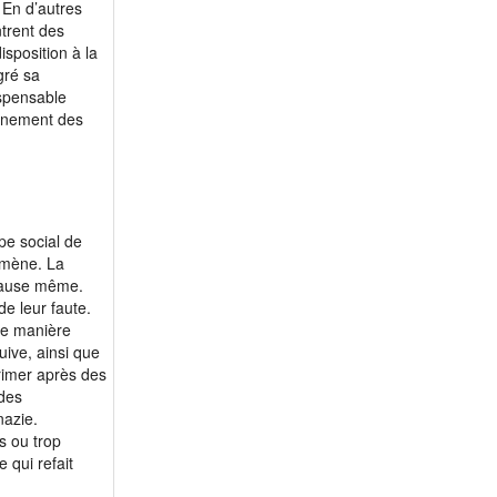
. En d’autres
trent des
sposition à la
gré sa
ispensable
onnement des
pe social de
omène. La
 cause même.
e leur faute.
 de manière
uive, ainsi que
rimer après des
des
nazie.
s ou trop
 qui refait