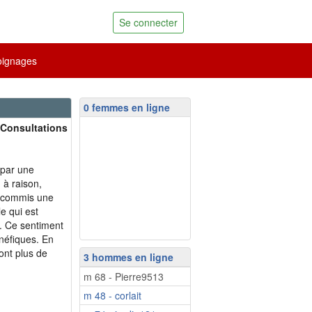
Se connecter
ignages
0 femmes en ligne
 Consultations
 par une
 à raison,
r commis une
le qui est
é. Ce sentiment
néfiques. En
ont plus de
3 hommes en ligne
m 68 - Pierre9513
m 48 - corlait