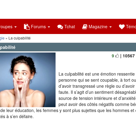
oupes
Forums
Tchat
Magazine
Témo
gie
» La culpabilité
pabilité
9
| 10567
La culpabilité est une émotion ressentie
personne qui se sent coupable, à tort ou
d’avoir transgressé une règle ou d’avoi
faute. Il s’agit d’un sentiment désagréab
source de tension intérieure et d’anxiét
peut avoir des côtés négatifs comme bé
 de leur éducation, les femmes y sont plus sujettes que les hommes et 
ltés à s’en défaire.