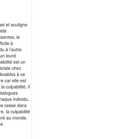
ssé et souligne
iété
sentes, le
icile à
u à l’autre.
un lourd
abilité est un
totale chez
iciables à ce
e car elle est
a culpabilité, il
catalogues
chaque individu.
ans cesse dans
, la culpabilité
ancré au monde.
ée