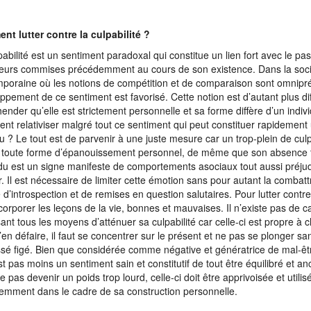
t lutter contre la culpabilité ?
pabilité est un sentiment paradoxal qui constitue un lien fort avec le pa
reurs commises précédemment au cours de son existence. Dans la soc
poraine où les notions de compétition et de comparaison sont omnipré
ppement de ce sentiment est favorisé. Cette notion est d’autant plus diff
ender qu’elle est strictement personnelle et sa forme diffère d’un individ
t relativiser malgré tout ce sentiment qui peut constituer rapidement 
u ? Le tout est de parvenir à une juste mesure car un trop-plein de culp
à toute forme d’épanouissement personnel, de même que son absence 
vidu est un signe manifeste de comportements asociaux tout aussi préjud
r. Il est nécessaire de limiter cette émotion sans pour autant la combattr
d’introspection et de remises en question salutaires. Pour lutter contre l
ncorporer les leçons de la vie, bonnes et mauvaises. Il n’existe pas de 
ant tous les moyens d’atténuer sa culpabilité car celle-ci est propre à 
’en défaire, il faut se concentrer sur le présent et ne pas se plonger s
sé figé. Bien que considérée comme négative et génératrice de mal-être
st pas moins un sentiment sain et constitutif de tout être équilibré et 
e pas devenir un poids trop lourd, celle-ci doit être apprivoisée et utilis
igemment dans le cadre de sa construction personnelle.