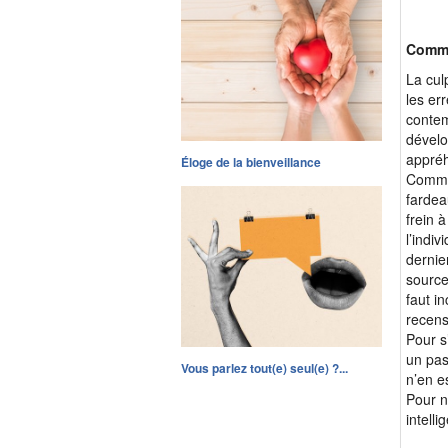
Commen
La cul
les er
contem
dévelo
appréh
Éloge de la bienveillance
Commen
fardea
frein 
l’indi
dernie
source 
faut i
recens
Pour s
un pas
Vous parlez tout(e) seul(e) ?...
n’en e
Pour n
intell