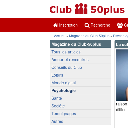
Inscription
Recherche
Gr
Accueil
»
Magazine du Club-50plus
»
Psycholo
Magazine du Club-50plus
La cul
Tous les articles
Amour et rencontres
Conseils du Club
Loisirs
Monde digital
Psychologie
Santé
raison
Société
difficu
Témoignages
Autres