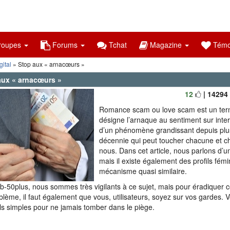
oupes
Forums
Tchat
Magazine
Témo
ital
» Stop aux « arnacœurs »
aux « arnacœurs »
12
| 14294
Romance scam ou love scam est un term
désigne l’arnaque au sentiment sur interne
d’un phénomène grandissant depuis plu
décennie qui peut toucher chacune et c
nous. Dans cet article, nous parlons d’
mais il existe également des profils fémin
mécanisme quasi similaire.
b-50plus, nous sommes très vigilants à ce sujet, mais pour éradiquer
blème, il faut également que vous, utilisateurs, soyez sur vos gardes. 
ls simples pour ne jamais tomber dans le piège.