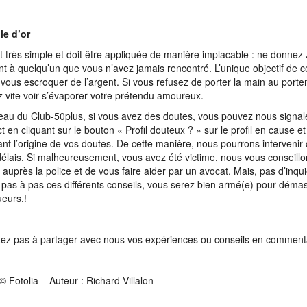
le d’or
st très simple et doit être appliquée de manière implacable : ne donne
nt à quelqu’un que vous n’avez jamais rencontré. L’unique objectif de 
 vous escroquer de l’argent. Si vous refusez de porter la main au port
z vite voir s’évaporer votre prétendu amoureux.
eau du Club-50plus, si vous avez des doutes, vous pouvez nous signale
t en cliquant sur le bouton « Profil douteux ? » sur le profil en cause e
ant l’origine de vos doutes. De cette manière, nous pourrons intervenir 
délais. Si malheureusement, vous avez été victime, nous vous conseill
e auprès la police et de vous faire aider par un avocat. Mais, pas d’inqu
 pas à pas ces différents conseils, vous serez bien armé(e) pour déma
eurs.!
tez pas à partager avec nous vos expériences ou conseils en commentan
© Fotolia – Auteur : Richard Villalon