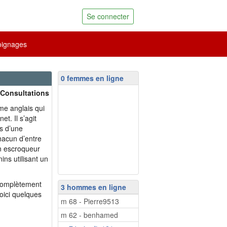
Se connecter
ignages
0 femmes en ligne
 Consultations
e anglais qui
t. Il s’agit
s d’une
hacun d’entre
un escroqueur
ins utilisant un
 complètement
3 hommes en ligne
Voici quelques
m 68 - Pierre9513
m 62 - benhamed