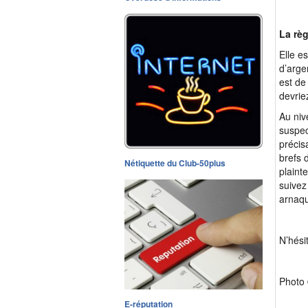
La règ
Elle e
d’arge
est de
devrie
Au niv
suspec
précis
brefs 
Nétiquette du Club-50plus
plaint
suivez
arnaqu
N’hési
Photo 
E-réputation