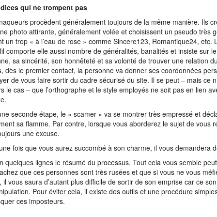
ndices qui ne trompent pas
naqueurs procèdent généralement toujours de la même manière. Ils cré
ne photo attirante, généralement volée et choisissent un pseudo très g
t un trop « à l’eau de rose » comme Sincere123, Romantique24, etc. L
fil comporte elle aussi nombre de généralités, banalités et insiste sur le
ne, sa sincérité, son honnêteté et sa volonté de trouver une relation d
rs, dès le premier contact, la personne va donner ses coordonnées pers
yer de vous faire sortir du cadre sécurisé du site. Il se peut – mais ce n
rs le cas – que l’orthographe et le style employés ne soit pas en lien av
e.
ne seconde étape, le « scamer » va se montrer très empressé et décla
ment sa flamme. Par contre, lorsque vous aborderez le sujet de vous ren
oujours une excuse.
 une fois que vous aurez succombé à son charme, il vous demandera de
en quelques lignes le résumé du processus. Tout cela vous semble peut
achez que ces personnes sont très rusées et que si vous ne vous méfi
, il vous saura d’autant plus difficile de sortir de son emprise car ce so
ipulation. Pour éviter cela, il existe des outils et une procédure simple
quer ces imposteurs.