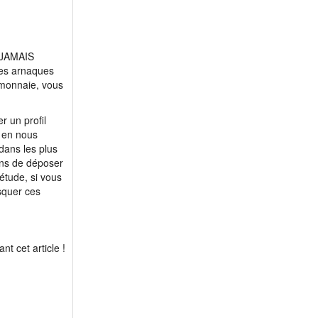
z JAMAIS
ces arnaques
emonnaie, vous
r un profil
t en nous
dans les plus
ons de déposer
iétude, si vous
squer ces
t cet article !