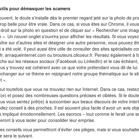
utils pour démasquer les scamers
ouvent, le doute s’installe dès le premier regard jeté sur la photo de pro
trop belle pour être vraie. Dans ce cas, si vous êtes sur Chrome, il vous 
c droit sur la photo en question et de cliquer sur « Rechercher une ima
 ». Un nouvel onglet s'ouvrira pour afficher les résultats. Si vous voye
ître sur d’autres sites et désigner une autre personne, vous pouvez êt
ci a été volé. Il peut aussi être utile de consulter des sites spécialisés 
s.fr, arnaqueinternet.com ou brouteurs.clicoeur.fr. Pensez également à f
che sur les réseaux sociaux (Facebook ou LinkedIn) et le cas échéant, v
us y trouvez est cohérent avec ce que votre prétendant vous dit de lui
échanger sur ce thème en rejoignant notre groupe thématique sur le si
t ».
peut toutefois que vous ne trouviez rien sur Internet. Dans ce cas, rest
nt(e) et posez des nombreuses questions précises et ciblées. Si le doute
us vous sentez prêt(e) à succomber aux beaux discours de votre interl
ez conseil à des proches. Il est souvent plus facile d’avoir un avis obje
s impliqué émotionnellement. Les escrocs – tout comme le ferait une s
eront à vous isoler pour consolider leur emprise.
es conseils vous permettront d’éviter ces pièges, mais si vous souhaite
e sera le suivant.