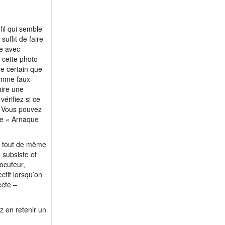
fil qui semble
suffit de faire
ge avec
z cette photo
re certain que
comme faux-
aire une
érifiez si ce
. Vous pouvez
te « Arnaque
ez tout de même
 subsiste et
ocuteur,
ctif lorsqu’on
ecte –
z en retenir un