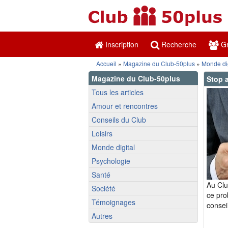
Inscription
Recherche
Gr
Accueil
»
Magazine du Club-50plus
»
Monde dig
Magazine du Club-50plus
Stop 
Tous les articles
Amour et rencontres
Conseils du Club
Loisirs
Monde digital
Psychologie
Santé
Au Clu
Société
ce pro
Témoignages
consei
Autres