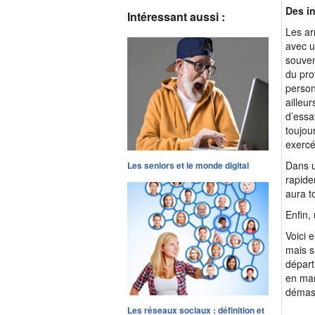
Des i
Intéressant aussi :
Les ar
avec u
souven
du pro
person
ailleu
d’essa
toujou
exercé
Dans u
Les seniors et le monde digital
rapide
aura t
Enfin,
Voici 
mais s
départ
en man
démas
Les réseaux sociaux : définition et