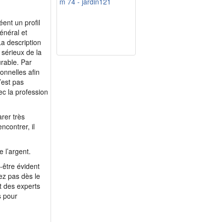
m 74 - jardin121
ent un profil
énéral et
a description
 sérieux de la
urable. Par
onnelles afin
’est pas
ec la profession
rer très
contrer, il
 l’argent.
-être évident
ez pas dès le
nt des experts
s pour