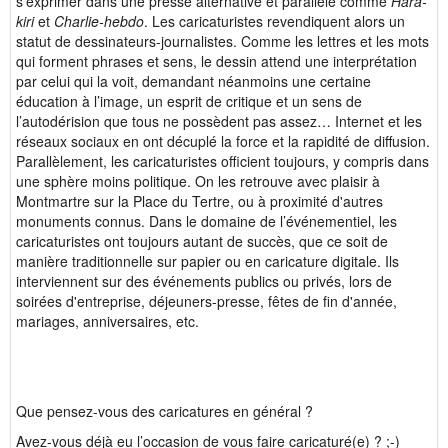
s'exprimer dans une presse alternative et parallèle comme
Hara-
kiri
et
Charlie-hebdo
. Les caricaturistes revendiquent alors un
statut de dessinateurs-journalistes. Comme les lettres et les mots
qui forment phrases et sens, le dessin attend une interprétation
par celui qui la voit, demandant néanmoins une certaine
éducation à l’image, un esprit de critique et un sens de
l’autodérision que tous ne possèdent pas assez… Internet et les
réseaux sociaux en ont décuplé la force et la rapidité de diffusion.
Parallèlement, les caricaturistes officient toujours, y compris dans
une sphère moins politique. On les retrouve avec plaisir à
Montmartre sur la Place du Tertre, ou à proximité d'autres
monuments connus. Dans le domaine de l’événementiel, les
caricaturistes ont toujours autant de succès, que ce soit de
manière traditionnelle sur papier ou en caricature digitale. Ils
interviennent sur des événements publics ou privés, lors de
soirées d'entreprise, déjeuners-presse, fêtes de fin d'année,
mariages, anniversaires, etc.
Que pensez-vous des caricatures en général ?
Avez-vous déjà eu l’occasion de vous faire caricaturé(e) ? ;-)