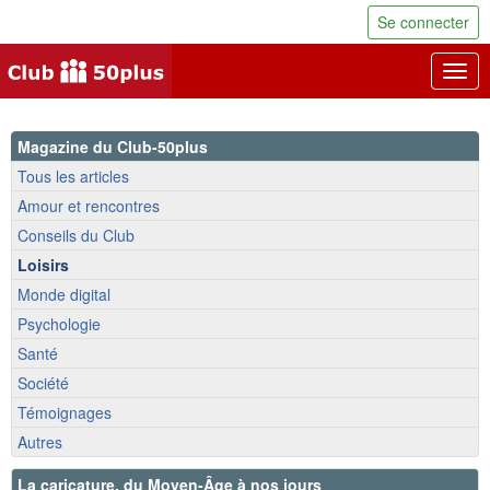
Se connecter
Togg
navig
Magazine du Club-50plus
Tous les articles
Amour et rencontres
Conseils du Club
Loisirs
Monde digital
Psychologie
Santé
Société
Témoignages
Autres
La caricature, du Moyen-Âge à nos jours