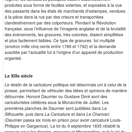
produites sous forme de feuilles volantes, et exposées à la vue
des passants dans les étals de marchands d'estampes, vendues
à la pièce dans la rue par des crieurs et transportées
clandestinement par des colporteurs. Pendant la Révolution
française, sous l’influence de l’imagerie anglaise et de la brutalité
des évènements, les gravures, très colorées, étaient simplifiées
et plus facilement lisibles. Ce type de gravures fut multiplié
(environ mille cinq cents entre 1789 et 1792) et la demande
suscitée par l'actualité fut à l'origine d'un appareil de production
organisé.
Le XIXe siècle
Le destin de la caricature politique est désormais uni à celui de la
presse, permettant de véhiculer des idées et opinions de manière
détournée. Honoré Daumier ou Gustave Doré sont des
caricaturistes célèbres sous la Monarchie de Juillet. Les
premières planches de Daumier sont publiées dans
La
Silhouette
, puis dans
La Caricature
et dans
Le Charivari
.
(Daumier passa six mois en prison pour avoir caricaturé Louis-
Philippe en Gargantua). La loi du 9 septembre 1835 rétablit la
censure pour les dessins, gravures et lithographies, puis la loi du