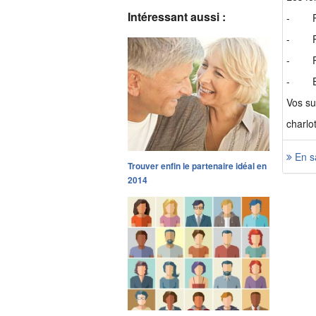
Intéressant aussi :
- Poss
- Poss
- Poss
- Et
Vos su
charlo
En sa
Trouver enfin le partenaire idéal en
2014