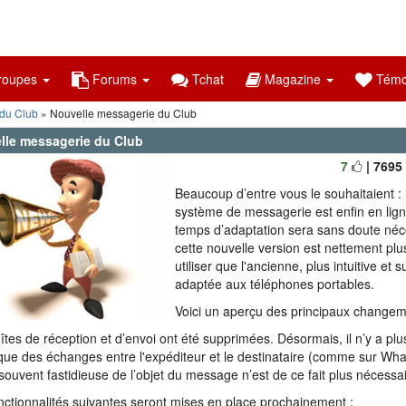
oupes
Forums
Tchat
Magazine
Témo
 du Club
» Nouvelle messagerie du Club
lle messagerie du Club
7
| 7695
Beaucoup d’entre vous le souhaitaient :
système de messagerie est enfin en lign
temps d’adaptation sera sans doute néc
cette nouvelle version est nettement plus
utiliser que l'ancienne, plus intuitive et 
adaptée aux téléphones portables.
Voici un aperçu des principaux changem
îtes de réception et d’envoi ont été supprimées. Désormais, il n’y a plu
ique des échanges entre l'expéditeur et le destinataire (comme sur Wh
 souvent fastidieuse de l’objet du message n’est de ce fait plus nécessai
nctionnalités suivantes seront mises en place prochainement :