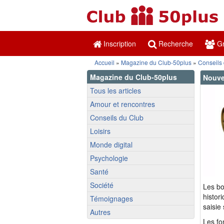
Inscription
Recherche
Gr
Accueil
»
Magazine du Club-50plus
»
Conseils
Magazine du Club-50plus
Nouve
Tous les articles
Amour et rencontres
Conseils du Club
Loisirs
Monde digital
Psychologie
Santé
Société
Les bo
histor
Témoignages
saisie
Autres
Les fo