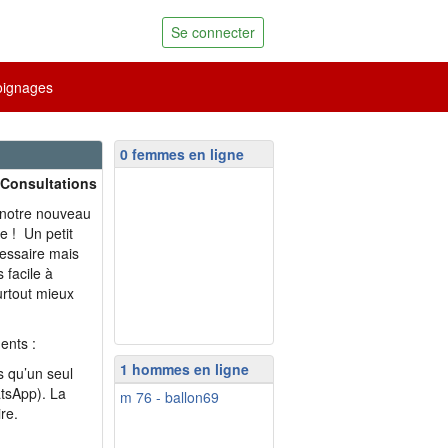
Se connecter
ignages
0 femmes en ligne
 Consultations
 notre nouveau
e ! Un petit
essaire mais
 facile à
surtout mieux
ents :
1 hommes en ligne
s qu’un seul
atsApp). La
m 76 - ballon69
re.