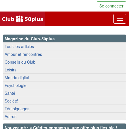
Se connecter
Togg
navig
Magazine du Club-50plus
Tous les articles
Amour et rencontres
Conseils du Club
Loisirs
Monde digital
Psychologie
Santé
Société
Témoignages
Autres
Nouveauté : « Crédits-contacts », une offre plus flexible !