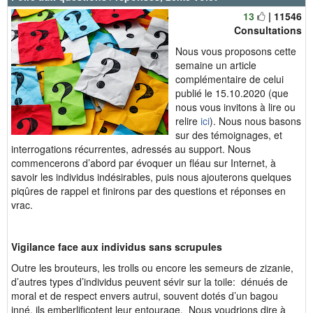
13
| 11546
Consultations
Nous vous proposons cette
semaine un article
complémentaire de celui
publié le 15.10.2020 (que
nous vous invitons à lire ou
relire
ici
). Nous nous basons
sur des témoignages, et
interrogations récurrentes, adressés au support. Nous
commencerons d’abord par évoquer un fléau sur Internet, à
savoir les individus indésirables, puis nous ajouterons quelques
piqûres de rappel et finirons par des questions et réponses en
vrac.
Vigilance face aux individus sans scrupules
Outre les brouteurs, les trolls ou encore les semeurs de zizanie,
d’autres types d’individus peuvent sévir sur la toile: dénués de
moral et de respect envers autrui, souvent dotés d’un bagou
inné, ils emberlificotent leur entourage. Nous voudrions dire à