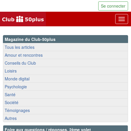
Se connecter
Togg
navig
Magazine du Club-50plus
Tous les articles
Amour et rencontres
Conseils du Club
Loisirs
Monde digital
Psychologie
Santé
Société
Témoignages
Autres
Foire aux questions / réponses, 2ème volet