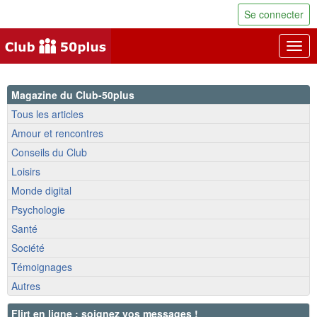
Se connecter
Togg
navig
Magazine du Club-50plus
Tous les articles
Amour et rencontres
Conseils du Club
Loisirs
Monde digital
Psychologie
Santé
Société
Témoignages
Autres
Flirt en ligne : soignez vos messages !