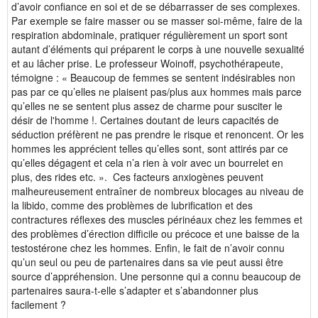
d’avoir confiance en soi et de se débarrasser de ses complexes.
Par exemple se faire masser ou se masser soi-même, faire de la
respiration abdominale, pratiquer régulièrement un sport sont
autant d’éléments qui préparent le corps à une nouvelle sexualité
et au lâcher prise. Le professeur Woinoff, psychothérapeute,
témoigne : « Beaucoup de femmes se sentent indésirables non
pas par ce qu’elles ne plaisent pas/plus aux hommes mais parce
qu’elles ne se sentent plus assez de charme pour susciter le
désir de l'homme !. Certaines doutant de leurs capacités de
séduction préfèrent ne pas prendre le risque et renoncent. Or les
hommes les apprécient telles qu’elles sont, sont attirés par ce
qu’elles dégagent et cela n’a rien à voir avec un bourrelet en
plus, des rides etc. ». Ces facteurs anxiogènes peuvent
malheureusement entraîner de nombreux blocages au niveau de
la libido, comme des problèmes de lubrification et des
contractures réflexes des muscles périnéaux chez les femmes et
des problèmes d’érection difficile ou précoce et une baisse de la
testostérone chez les hommes. Enfin, le fait de n’avoir connu
qu’un seul ou peu de partenaires dans sa vie peut aussi être
source d’appréhension. Une personne qui a connu beaucoup de
partenaires saura-t-elle s’adapter et s’abandonner plus
facilement ?