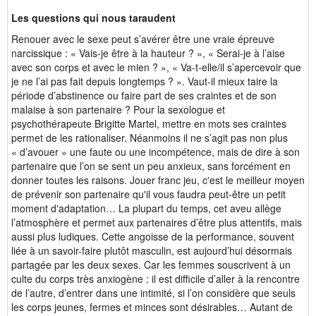
Les questions qui nous taraudent
Renouer avec le sexe peut s’avérer être une vraie épreuve
narcissique : « Vais-je être à la hauteur ? », « Serai-je à l’aise
avec son corps et avec le mien ? », « Va-t-elle/il s’apercevoir que
je ne l’ai pas fait depuis longtemps ? ». Vaut-il mieux taire la
période d’abstinence ou faire part de ses craintes et de son
malaise à son partenaire ? Pour la sexologue et
psychothérapeute Brigitte Martel, mettre en mots ses craintes
permet de les rationaliser. Néanmoins il ne s’agit pas non plus
« d’avouer » une faute ou une incompétence, mais de dire à son
partenaire que l’on se sent un peu anxieux, sans forcément en
donner toutes les raisons. Jouer franc jeu, c'est le meilleur moyen
de prévenir son partenaire qu'il vous faudra peut-être un petit
moment d'adaptation… La plupart du temps, cet aveu allège
l’atmosphère et permet aux partenaires d’être plus attentifs, mais
aussi plus ludiques. Cette angoisse de la performance, souvent
liée à un savoir-faire plutôt masculin, est aujourd’hui désormais
partagée par les deux sexes. Car les femmes souscrivent à un
culte du corps très anxiogène : il est difficile d’aller à la rencontre
de l’autre, d’entrer dans une intimité, si l’on considère que seuls
les corps jeunes, fermes et minces sont désirables… Autant de