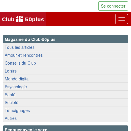
Se connecter
Togg
navig
Magazine du Club-50plus
Tous les articles
Amour et rencontres
Conseils du Club
Loisirs
Monde digital
Psychologie
Santé
Société
Témoignages
Autres
Renouer avec le sexe