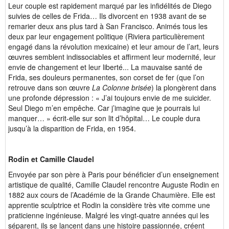
Leur couple est rapidement marqué par les infidélités de Diego
suivies de celles de Frida… Ils divorcent en 1938 avant de se
remarier deux ans plus tard à San Francisco. Animés tous les
deux par leur engagement politique (Riviera particulièrement
engagé dans la révolution mexicaine) et leur amour de l’art, leurs
œuvres semblent indissociables et affirment leur modernité, leur
envie de changement et leur liberté... La mauvaise santé de
Frida, ses douleurs permanentes, son corset de fer (que l’on
retrouve dans son œuvre
La Colonne brisée
) la plongèrent dans
une profonde dépression : « J’ai toujours envie de me suicider.
Seul Diego m’en empêche. Car j’imagine que je pourrais lui
manquer… » écrit-elle sur son lit d’hôpital… Le couple dura
jusqu’à la disparition de Frida, en 1954.
Rodin et Camille Claudel
Envoyée par son père à Paris pour bénéficier d’un enseignement
artistique de qualité, Camille Claudel rencontre Auguste Rodin en
1882 aux cours de l’Académie de la Grande Chaumière. Elle est
apprentie sculptrice et Rodin la considère très vite comme une
praticienne ingénieuse. Malgré les vingt-quatre années qui les
séparent, ils se lancent dans une histoire passionnée, créent