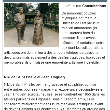
8
| 9106 Consultations
De nombreux couples
mythiques ont marqué
l’histoire de l’art par leur
relation amoureuse (et
tumultueuse) hors du
commun. Nous avons
sélectionné certains d’entre
eux dont les collaborations
artistiques ont donné lieu à des amours teintées de passions
dévorantes mais également à des destins tragiques. Iconiques et
mémorables, ils ont laissé une empreinte artistique indélébile.
Niki de Saint Phalle et Jean Tinguely
Niki de Saint Phalle, peintre, graveuse et sculptrice, connue
entre autres pour ses « nanas » à l’exubérance décomplexée et
Jean Tinguely, sculpteur suisse, se rencontrent en 1955 dans les
ateliers parisiens de l’impasse Ronsin. D’abord amis, ils se
conseillent mutuellement dans leurs réflexions artistiques, avant
de devenir amants puis époux en 1971. Membres du groupe des