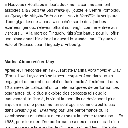
« Nouveaux Réalistes », leurs deux noms sont notamment
associés à la
Fontaine Stravinsky
qui jouxte le Centre Pompidou,
au
Cyclop
de Milly-la-Forêt ou en 1966 à
Hon/Elle,
la sculpture
d’une gigantesque « nana » couchée sur le dos, jambes
écartées, genoux relevés, offrant son vagin comme entrée aux
visiteurs…
À la mort de Tinguely, Niki s’est battue pour lui offrir
une place dans l‘histoire et a ouvert le Musée Jean Tinguely à
Bâle et l’Espace Jean Tinguely à Fribourg.
Marina Abramović et Ulay
Après leur rencontre en 1975, l’artiste Marina Abramović et Ulay
(Frank Uwe Laysiepen) se lancent corps et âme dans un art
engagé et entament une relation fusionnelle à l’extrême. Leurs
12 années de collaboration ont été marquées de performances
poignantes, où le duo a exploré des concepts tels que le
mouvement, la liberté, la vie et la mort. Ils ne deviennent plus
« qu’un », « une personne, un seul ego » comme c'est le cas
dans
Breathing in - Breathing out
, une performance où ils
s’embrassent en inhalant et en expirant la même respiration… En
1988, pour leur dernière performance à deux, chacun part d’un
bout opposé de la Muraille de Chine et parcourt les milliers de