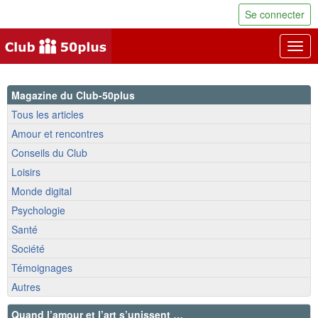
Se connecter
Togg
navig
Magazine du Club-50plus
Tous les articles
Amour et rencontres
Conseils du Club
Loisirs
Monde digital
Psychologie
Santé
Société
Témoignages
Autres
Quand l’amour et l’art s’unissent …