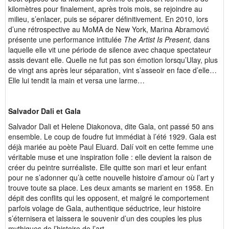
kilomètres pour finalement, après trois mois, se rejoindre au
milieu, s’enlacer, puis se séparer définitivement. En 2010, lors
d’une rétrospective au MoMA de New York, Marina Abramović
présente une performance intitulée
The Artist Is Present,
dans
laquelle elle vit une période de silence avec chaque spectateur
assis devant elle. Quelle ne fut pas son émotion lorsqu’Ulay, plus
de vingt ans après leur séparation, vint s’asseoir en face d’elle…
Elle lui tendit la main et versa une larme…
Salvador Dali et Gala
Salvador Dali et Helene Diakonova, dite Gala, ont passé 50 ans
ensemble. Le coup de foudre fut immédiat à l’été 1929. Gala est
déjà mariée au poète Paul Eluard. Dalí voit en cette femme une
véritable muse et une inspiration folle : elle devient la raison de
créer du peintre surréaliste. Elle quitte son mari et leur enfant
pour ne s’adonner qu’à cette nouvelle histoire d’amour où l’art y
trouve toute sa place. Les deux amants se marient en 1958. En
dépit des conflits qui les opposent, et malgré le comportement
parfois volage de Gala, authentique séductrice, leur histoire
s’éternisera et laissera le souvenir d’un des couples les plus
mythiques de l’histoire de l’art.