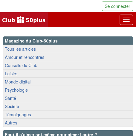
Se connecter
Togg
navig
Magazine du Club-50plus
Tous les articles
Amour et rencontres
Conseils du Club
Loisirs
Monde digital
Psychologie
Santé
Société
Témoignages
Autres
Faut-il s’aimer soi-même pour aimer l’autre ?