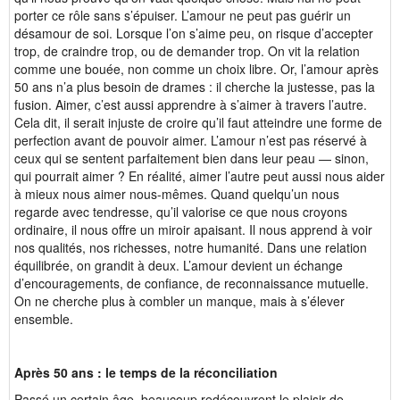
porter ce rôle sans s’épuiser. L’amour ne peut pas guérir un
désamour de soi. Lorsque l’on s’aime peu, on risque d’accepter
trop, de craindre trop, ou de demander trop. On vit la relation
comme une bouée, non comme un choix libre. Or, l’amour après
50 ans n’a plus besoin de drames : il cherche la justesse, pas la
fusion. Aimer, c’est aussi apprendre à s’aimer à travers l’autre.
Cela dit, il serait injuste de croire qu’il faut atteindre une forme de
perfection avant de pouvoir aimer. L’amour n’est pas réservé à
ceux qui se sentent parfaitement bien dans leur peau — sinon,
qui pourrait aimer ? En réalité, aimer l’autre peut aussi nous aider
à mieux nous aimer nous-mêmes. Quand quelqu’un nous
regarde avec tendresse, qu’il valorise ce que nous croyons
ordinaire, il nous offre un miroir apaisant. Il nous apprend à voir
nos qualités, nos richesses, notre humanité. Dans une relation
équilibrée, on grandit à deux. L’amour devient un échange
d’encouragements, de confiance, de reconnaissance mutuelle.
On ne cherche plus à combler un manque, mais à s’élever
ensemble.
Après 50 ans : le temps de la réconciliation
Passé un certain âge, beaucoup redécouvrent le plaisir de