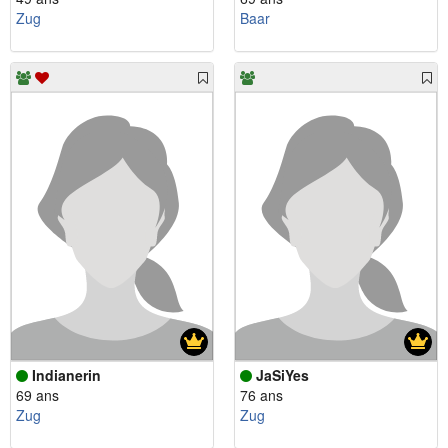
Zug
Baar
Indianerin
JaSiYes
69 ans
76 ans
Zug
Zug