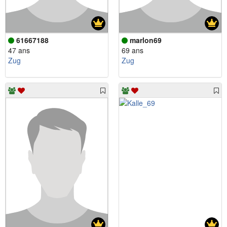
61667188
marlon69
47 ans
69 ans
Zug
Zug