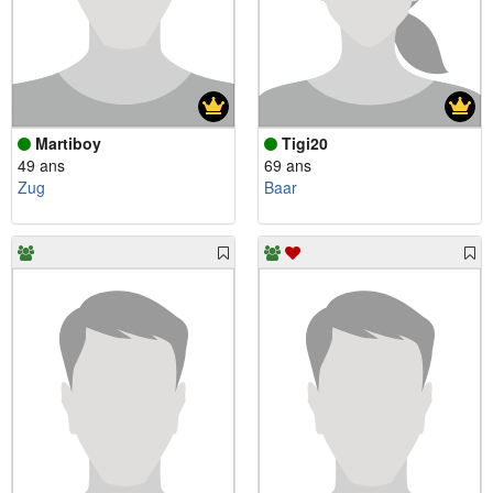
Martiboy
Tigi20
49 ans
69 ans
Zug
Baar