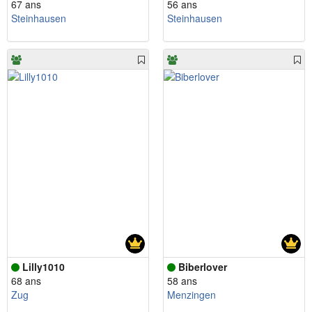
67 ans
56 ans
Steinhausen
Steinhausen
Lilly1010
Biberlover
68 ans
58 ans
Zug
Menzingen