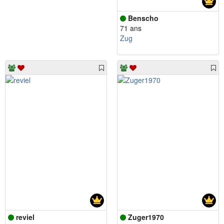
Benscho
71 ans
Zug
reviel
Zuger1970