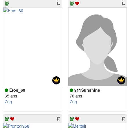
Eros_60
911Sunshine
65 ans
70 ans
Zug
Zug