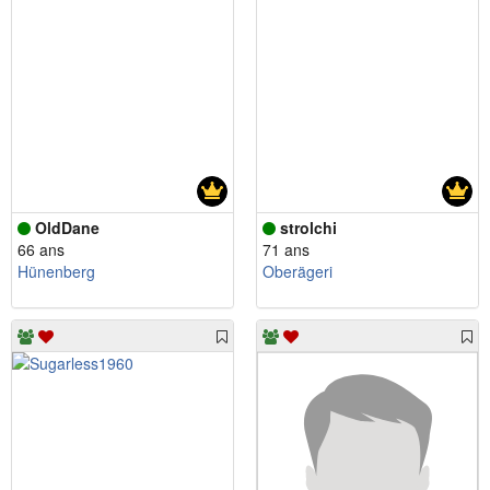
OldDane
strolchi
66 ans
71 ans
Hünenberg
Oberägeri