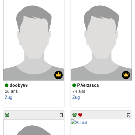
dooby69
P.Verzasca
56 ans
74 ans
Zug
Zug