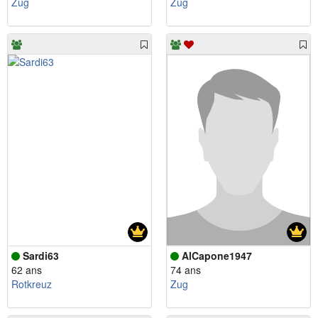
Zug
Zug
Sardi63
AlCapone1947
62 ans
74 ans
Rotkreuz
Zug