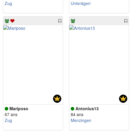
Zug
Unterägeri
Mariposo
Antonius13
67 ans
84 ans
Zug
Menzingen