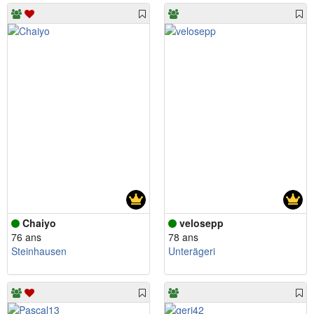
Chaiyo
velosepp
76 ans
78 ans
Steinhausen
Unterägeri