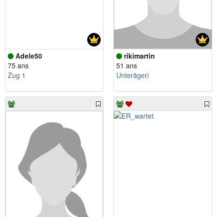
Adele50
rikimartin
75 ans
51 ans
Zug 1
Unterägeri