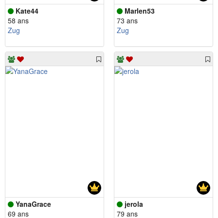
Kate44
Marlen53
58 ans
73 ans
Zug
Zug
YanaGrace
jerola
69 ans
79 ans